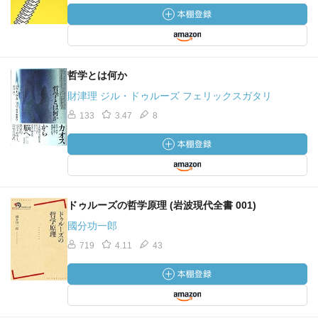
哲学とは何か
財津理 ジル・ドゥルーズ フェリックスガタリ
133
3.47
8
ドゥルーズの哲学原理 (岩波現代全書 001)
國分功一郎
719
4.11
43