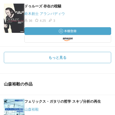
ドゥルーズ 存在の喧騒
鈴木創士 アランバディウ
36
4.25
3
もっと見る
山森裕毅の作品
フェリックス・ガタリの哲学 スキゾ分析の再生
山森裕毅