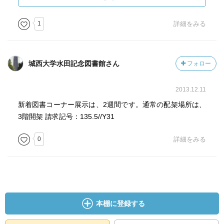
の語用論的な観点からなされていることはわかるのです
が、それらがドゥルーズとの共著で展開されているような
1
詳細をみる
存在論的な問題設定とどのような関係にあるのかというこ
とがつかめず、そのプルースト解釈もどのような観点から
なされたものなのか把握しづらいように感じます。
城西大学水田記念図書館さん
フォロー
2013.12.11
新着図書コーナー展示は、2週間です。通常の配架場所は、
3階開架 請求記号：135.5//Y31
0
詳細をみる
本棚に登録する