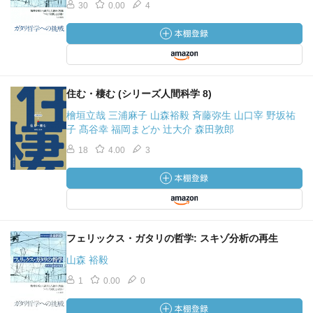
30
0.00
4
住む・棲む (シリーズ人間科学 8)
檜垣立哉 三浦麻子 山森裕毅 斉藤弥生 山口宰 野坂祐
子 髙谷幸 福岡まどか 辻󠄀大介 森田敦郎
18
4.00
3
フェリックス・ガタリの哲学: スキゾ分析の再生
山森 裕毅
1
0.00
0