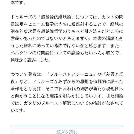
本です。
ドゥルーズの「超越論的経験論」については、カントの問
題設定をヒューム哲学のうちに逆照射することで、経験の
潜在的な次元を超越論哲学のうちへと引き込んだところに
意義があったのではないかと考えますが、本書の議論もそ
うした解釈に適っているのではないかと感じます。また、
ベルクソンの時間論についての議論もたいへん示唆的で、
興味深く読みました。
つづいて著者は、『プルーストとシーニュ』や『差異と反
復』など、ドゥルーズがみずからの思想を積極的に語った
著作をとりあげ、そこでわれわれの経験が新たな現働性へ
と向かうことになる理路を明らかにしています。また補論
では、ガタリのプルースト解釈についての検討がなされて
います。
正直なところ、本書のガタリ論は難解で、よく理解できな
かったところが多々あります。彼の記号論が、広い意味で
続きを読む