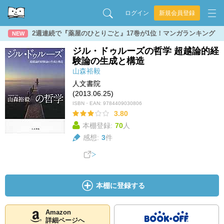
ログイン
新規会員登録
2週連続で『薬屋のひとりごと』17巻が1位！マンガランキング
NEW
ジル・ドゥルーズの哲学 超越論的経
験論の生成と構造
山森裕毅
人文書院
(2013.06.25)
ISBN・EAN:
9784409030806
3.80
本棚登録:
70
人
感想:
3
件
本棚に登録する
Amazon
詳細ページへ