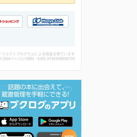
ィリエイトプログラムによる収益を得ています
・本 (304ページ) / ISBN・EAN: 9784409040720