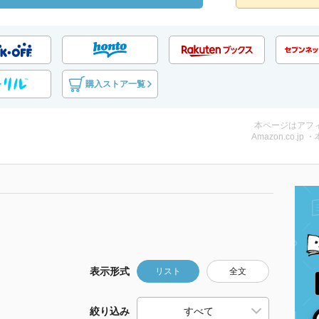
購入ストア一覧
本ページはアフ
Amazon.co.jp 
表示形式
リスト
全文
絞り込み