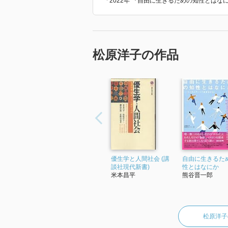
「2022年 『自由に生きるための知性とは
「全体」の反転／人間の「力」に
Ⅱ 生命と教育
「いのちの教育」に隠されてしま
松原洋子の作品
「死」のタブーを破る？／教室で
ちの教育」／「尊厳死」の登場／
―「安楽死」思想と優勢思想と／
／価値なき生命の廃棄？――「尊
厳ある死」について
「問い」を育む――「生と死」の
生命倫理教育の導入／「市民」と
厳死」言説と新優生学／『ガタカ
優生学と人間社会 (講
自由に生きるた
むすぶ
談社現代新書)
性とはなにか
米本昌平
熊谷晋一郎
Ⅲ 生態
「生態遷移」というグランド・デ
遺伝学からのデザイン／自然の階
松原洋子