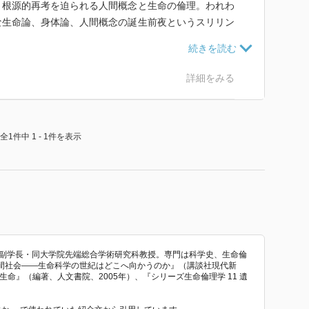
、根源的再考を迫られる人間概念と生命の倫理。われわ
な生命論、身体論、人間概念の誕生前夜というスリリン
る問いの圏域、過熱するコンフリクト。科学･哲学･教
的にとらえる生命論のハード･コア。
ok/b66337.html
〉
詳細をみる
全1件中 1 - 1件を表示
九七〇年代の研究規制体制の構築／一九八〇年代の
おわりに――今後の展開
］
伝学」と優生学／「遺伝学的市民」
 副学長・同大学院先端総合学術研究科教授。専門は科学史、生命倫
間社会――生命科学の世紀はどこへ向かうのか』（講談社現代新
生命』（編著、人文書院、2005年）、『シリーズ生命倫理学 11 遺
容孝・松原洋子］
な社会と優生学／病と健康のエコノミー／「個」と