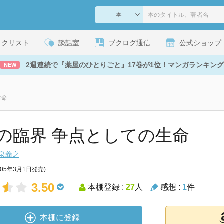
ックリスト
談話室
ブクログ通信
公式ショップ
2週連続で『薬屋のひとりごと』17巻が1位！マンガランキング
NEW
生命
の臨界 争点としての生命
泉義之
005年3月1日発売)
3.50
本棚登録 :
27
人
感想 :
1
件
本棚に登録