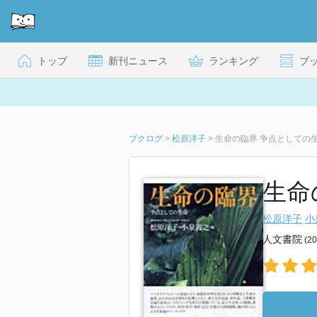
トップ
新刊ニュース
ランキング
ブ
ブクログ
>
松原洋子
>
生命の臨界 争点としての
生命
松原洋子
小
人文書院
(2