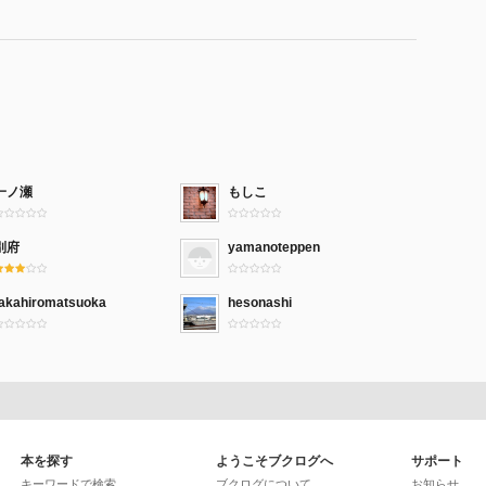
「砂上楼閣」からはじまる
藤彰］
生態学の周辺と背景／理論あるいは数理生態学の可
環境をめぐるコンフリクト／持続・保全・などの体制擁
然と生物多様性／環境評価へのスタンス／生物遷移論の
／とっくに手が汚れた動物学者として／不毛な環境計算
一ノ瀬
もしこ
別府
yamanoteppen
義之］
命倫理／匿名性と固有性／ゾーエーの情報はすべて
takahiromatsuoka
hesonashi
？ バリアフリー？
之］
ル／病人は労働している／生産と分配／世界を感受
リスクと社会
本を探す
ようこそブクログへ
サポート
キーワードで検索
ブクログについて
お知らせ