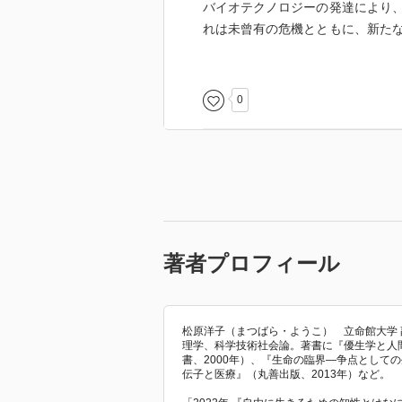
バイオテクノロジーの発達により
れは未曾有の危機とともに、新た
グな時代に遭遇している。拡大す
育･社会･生態から領域横断、融合
〈
http://www.jimbunshoin.co.jp/bo
0
【目次】
まえがき（松原洋子）
Ⅰ 医学と科学
生物医学と社会［松原洋子］
はじめに――生物医学の現状／一
著者プロフィール
変化／一九九〇年代以降の展開／
「新遺伝学」と市民［松原洋子
ウェクスラー家の経験／「新遺
松原洋子（まつばら・ようこ） 立命館大学
理学、科学技術社会論。著書に『優生学と人
書、2000年）、『生命の臨界―争点としての
病と健康のテクノロジー［市野川
伝子と医療』（丸善出版、2013年）など。
ヒトゲノムをめぐって／「健康」