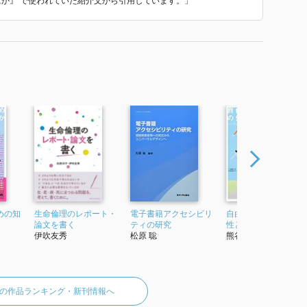
なにか』 で使われていた紹介文から引用しています。」
どう向き合うか／抵抗する身体？
うこと――「尊厳死」言説をめぐって［大谷いづみ］
語られる「尊厳ある死」／「癒し」としての「いの
見出しを飾る「尊厳死」／日本安楽死協会／太田典礼―
一九七〇年代――「安楽死」思想の変化をとりまく状況
厳ある死」の言説が内包するもの／再び、語られる「尊
授業から［大谷いづみ］
は誰か／教育のディレンマ／教育から研究へ／「尊
』が語るもの／フィクションからの分析／実践と理論を
めの知
生命倫理のレポート・
電子書籍アクセシビリ
自由に生きるための
論文を書く
ティの研究
性とはなにか
伊吹友秀
松原 聡
熊谷晋一郎
ザインの発想――二〇世紀の生態学と遺伝学［遠藤彰］
層論と有機体論／生態学という試み／生態遷移の発
の作品ランキング・新刊情報へ