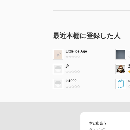
見／生態的複雑性をめぐる現在／
現代の「環境問題」と生態学［遠
基本課題は山積みしている／現代
能性／不定な生物こそが面白い／
最近本棚に登録した人
護のイデオロギーではないか／自
新たな展開へ／環境正義を考える
を越えて／フィールドの知
Little Ice Age
Ⅳ 生-政治
夕
ゾーエー、ビオス、匿名性［小泉
ゾーエーとビオス、生-政治と生
io1990
公開せよ／ノーマライゼーション
生存の争い［立岩真也・小泉義
生命倫理への問い／生存のスタイ
する／肉体の争い、言説の争い／
本と出会う
あとがき（小泉義之）
ランキング