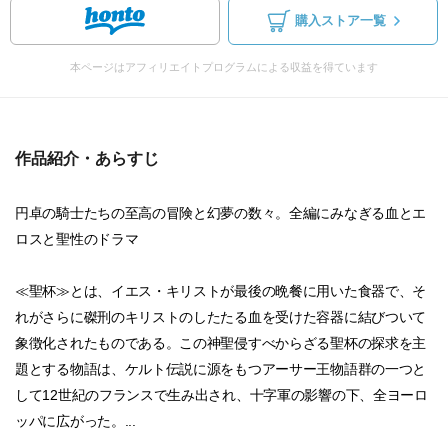
購入ストア一覧
本ページはアフィリエイトプログラムによる収益を得ています
作品紹介・あらすじ
円卓の騎士たちの至高の冒険と幻夢の数々。全編にみなぎる血とエ
ロスと聖性のドラマ
≪聖杯≫とは、イエス・キリストが最後の晩餐に用いた食器で、そ
れがさらに磔刑のキリストのしたたる血を受けた容器に結びついて
象徴化されたものである。この神聖侵すべからざる聖杯の探求を主
題とする物語は、ケルト伝説に源をもつアーサー王物語群の一つと
して12世紀のフランスで生み出され、十字軍の影響の下、全ヨーロ
ッパに広がった。...