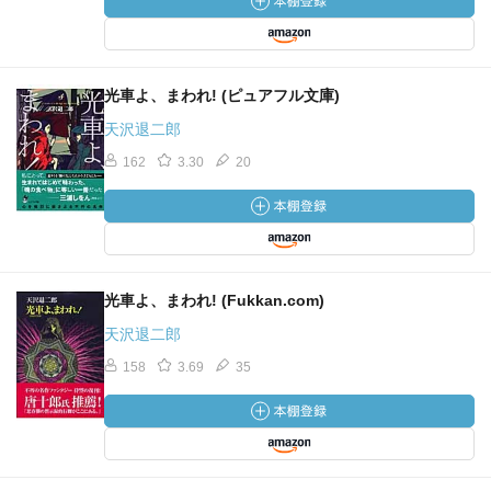
光車よ、まわれ! (ピュアフル文庫)
天沢退二郎
162
3.30
20
光車よ、まわれ! (Fukkan.com)
天沢退二郎
158
3.69
35