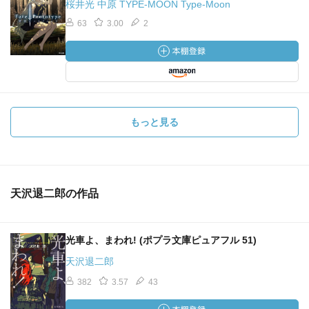
桜井光 中原 TYPE-MOON Type-Moon
63
3.00
2
もっと見る
天沢退二郎の作品
光車よ、まわれ! (ポプラ文庫ピュアフル 51)
天沢退二郎
382
3.57
43