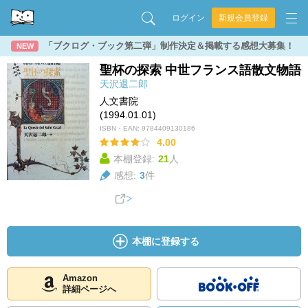
ログイン
新規会員登録
「ブクログ・ブック第二弾」制作決定＆掲載する感想大募集！
NEW
聖杯の探索 中世フランス語散文物語
天沢退二郎
人文書院
(1994.01.01)
ISBN・EAN:
9784409130186
4.00
本棚登録:
21
人
感想:
3
件
本棚に登録する
Amazon
詳細ページへ