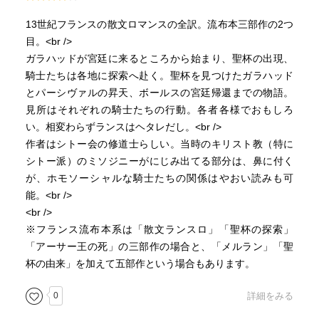
13世紀フランスの散文ロマンスの全訳。流布本三部作の2つ
目。<br />
ガラハッドが宮廷に来るところから始まり、聖杯の出現、
騎士たちは各地に探索へ赴く。聖杯を見つけたガラハッド
とパーシヴァルの昇天、ボールスの宮廷帰還までの物語。
見所はそれぞれの騎士たちの行動。各者各様でおもしろ
い。相変わらずランスはヘタレだし。<br />
作者はシトー会の修道士らしい。当時のキリスト教（特に
シトー派）のミソジニーがにじみ出てる部分は、鼻に付く
が、ホモソーシャルな騎士たちの関係はやおい読みも可
能。<br />
<br />
※フランス流布本系は「散文ランスロ」「聖杯の探索」
「アーサー王の死」の三部作の場合と、「メルラン」「聖
杯の由来」を加えて五部作という場合もあります。
0
詳細をみる