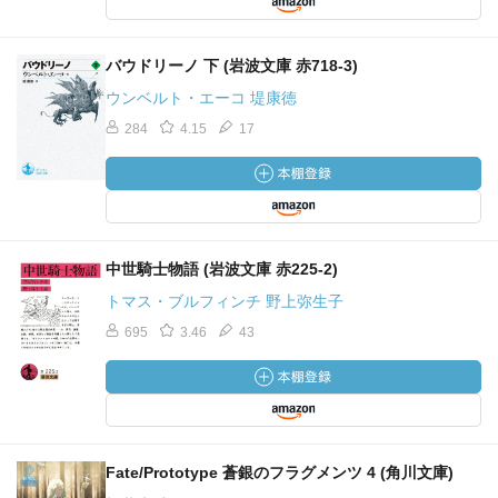
バウドリーノ 下 (岩波文庫 赤718-3)
ウンベルト・エーコ 堤康徳
284
4.15
17
中世騎士物語 (岩波文庫 赤225-2)
トマス・ブルフィンチ 野上弥生子
695
3.46
43
Fate/Prototype 蒼銀のフラグメンツ 4 (角川文庫)