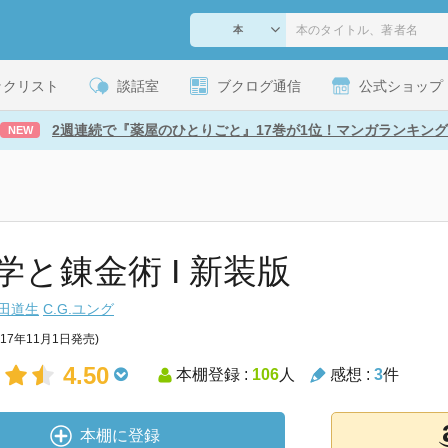
ックリスト
談話室
ブクログ通信
公式ショップ
2週連続で『薬屋のひとりごと』17巻が1位！マンガランキング
NEW
学と錬金術 I 新装版
田道生
C.G.ユング
017年11月1日発売)
4.50
本棚登録 :
106
人
感想 :
3
件
本棚に登録