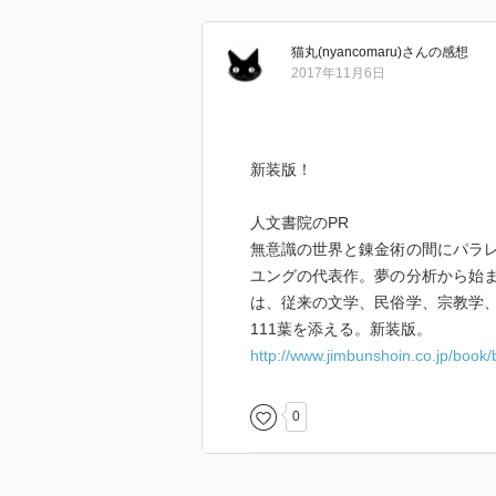
での解釈かな〜と思える。
猫丸(nyancomaru)
さん
の感想
人類共通の元型を論じるだけの説
2017年11月6日
であるとしても、個人よりも深い
に意味はあるかな？？？
新装版！
概念としての集合的無意識を具体
た。
人文書院のPR
無意識の世界と錬金術の間にパラ
21世紀の現在からみると、これは
ユングの代表作。夢の分析から始
いのだが、システム理論などで、
は、従来の文学、民俗学、宗教学
ないとはいえないだろう。
111葉を添える。新装版。
http://www.jimbunshoin.co.jp/book
たくさん錬金術の図版がのってい
0