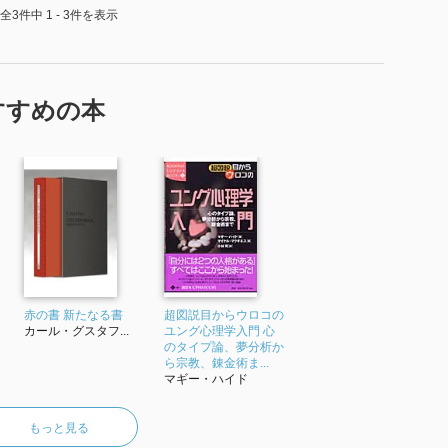
全3件中 1 - 3件を表示
すすめの本
赤の書 新たなる書
超図説目からウロコの
カール・グスタフ...
ユング心理学入門 心
のタイプ論、夢分析か
ら宗教、錬金術ま...
マギー・ハイド
もっと見る