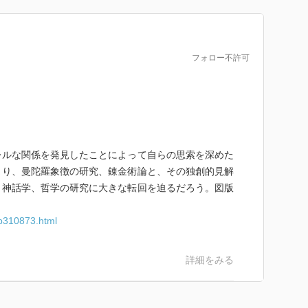
得力はないと思う。
フォロー不許可
ある文化集団における集合的無意識とすれば、それなり
的な現実理解につなぐことの難しさをあらためて思っ
レルな関係を発見したことによって自らの思索を深めた
、ちょっとオカルトで、とても科学的なものには思えな
まり、曼陀羅象徴の研究、錬金術論と、その独創的見解
構造を理解するときにも、同じような間違いを犯してい
、神話学、哲学の研究に大きな転回を迫るだろう。図版
/b310873.html
て、読んでいて楽しい本ではある。
詳細をみる