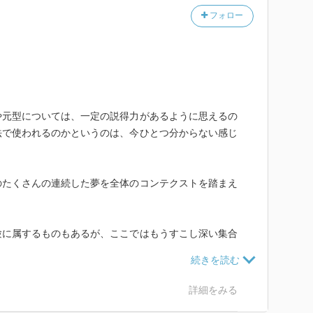
フォロー
や元型については、一定の説得力があるように思えるの
法で使われるのかというのは、今ひとつ分からない感じ
のたくさんの連続した夢を全体のコンテクストを踏まえ
験に属するものもあるが、ここではもうすこし深い集合
イメージなどを使いながら、読み解いていく。
事例からの積み上げであることを強調するが、キリスト
詳細をみる
には、恣意的というか、すくなくともヨーロッパ文化圏