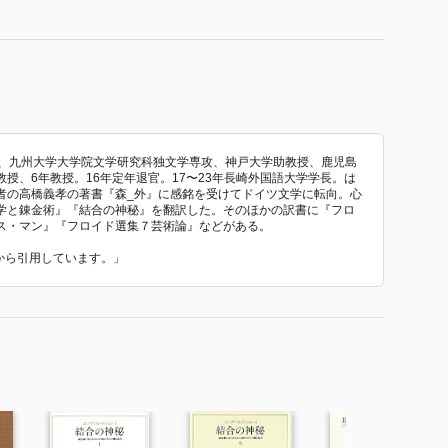
卒、九州大学大学院文学研究科独文学専攻、神戸大学助教授、鹿児島
授、6年教授。16年定年退官。17〜23年長崎外国語大学学長。は
者の高橋義孝の著書『森_外』に感銘を受けてドイツ文学に転向。心
学と錬金術』『結合の神秘』を翻訳した。そのほかの訳書に『フロ
ス・マン』『フロイド選集７芸術論』などがある。
文から引用しています。」