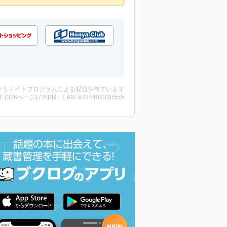
ィリエイトプログラムによる収益を得ています
・本 (326ページ) / ISBN・EAN: 9784409330555