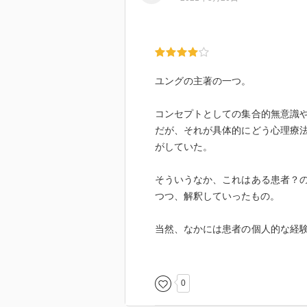
ユングの主著の一つ。
コンセプトとしての集合的無意識
だが、それが具体的にどう心理療
がしていた。
そういうなか、これはある患者？
つつ、解釈していったもの。
当然、なかには患者の個人的な経
的無意識レベルでの夢を錬金術の
ユングのその方法の科学性、臨床
0
教や錬金術の知識のあまりない私