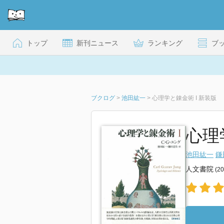
トップ
新刊ニュース
ランキング
ブ
ブクログ
>
池田紘一
>
心理学と錬金術 I 新装版
心理
池田紘一
鎌
人文書院
(2