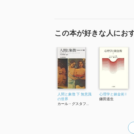
この本が好きな人にお
人間と象徴 下 無意識
心理学と錬金術 I
の世界
鎌田道生
カール・グスタフ...