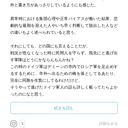
外と書き方があっさりしているようにも感じた。
異常時における集団心理や正常バイアスが働いた結果、悲
劇的な最期を迎えた人やいち早く判断して脱出した人など
の違いもよく述べられていると思う。
それにしても、どの国にも言えることだが、
戦況が危なくなった時に民間人を守らず、我先にと逃げ出
す軍隊はどうにかならんもんかね？
この時のドイツ軍はデミーンの市内でロシア軍を足止めす
るするために、市外へ出るための橋を落としてるあたり、
完全に同胞を生贄にしてるわけだけど、
そうやって逃げたドイツ軍人の話も詳しく載ってたらよか
ったのになと思う。
続きを読む
1
詳細をみる