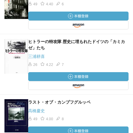
49
4.40
6
ヒトラーの特攻隊 歴史に埋もれたドイツの「カミカ
ゼ」たち
三浦耕喜
26
4.22
7
ラスト・オブ・カンプフグルッペ
高橋慶史
49
4.00
8