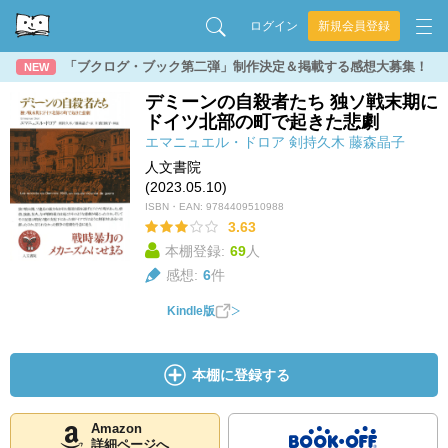
ログイン
新規会員登録
「ブクログ・ブック第二弾」制作決定＆掲載する感想大募集！
NEW
デミーンの自殺者たち 独ソ戦末期に
ドイツ北部の町で起きた悲劇
エマニュエル・ドロア
剣持久木
藤森晶子
人文書院
(2023.05.10)
ISBN・EAN:
9784409510988
3.63
本棚登録:
69
人
感想:
6
件
Kindle版
本棚に登録する
Amazon
詳細ページへ