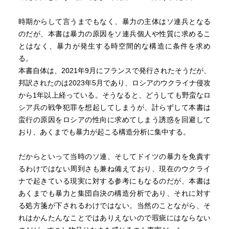
時期からして言うまでもなく、暴力の主体はソ連兵となる
のだが、本書は暴力の原因をソ連兵個人や性質に求めるこ
とはなく、暴力が発生する時空間的な構造に条件を求め
る。
本書自体は、2021年9月にフランスで発行されたそうだが、
邦訳されたのは2023年5月であり、ロシアのウクライナ侵攻
から1年以上経っている。そうなると、どうしても野蛮なロ
シア兵の戦争犯罪を想起してしまうが、計らずして本書は
蛮行の原因をロシアの性向に求めてしまう誘惑を回避して
おり、あくまでも暴力が起こる構造分析に集中する。
だからといって当時のソ連、そしてドイツの暴力を免責す
るわけではない周到さも兼ね備えており、現在のウクライ
ナで起きている現実に対する参考にもなるのだが、本書は
あくまでも暴力と集団自決の構造分析であり、それに対す
る処方箋が下されるわけではない。当然のことながら、そ
れはかんたんなことではありえないので瑕疵にはならない