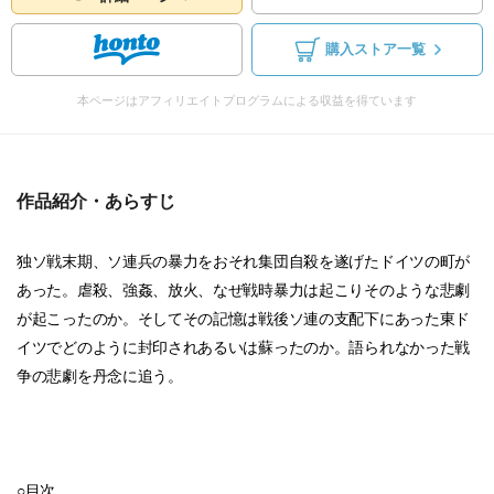
購入ストア一覧
本ページはアフィリエイトプログラムによる収益を得ています
作品紹介・あらすじ
独ソ戦末期、ソ連兵の暴力をおそれ集団自殺を遂げたドイツの町が
あった。虐殺、強姦、放火、なぜ戦時暴力は起こりそのような悲劇
が起こったのか。そしてその記憶は戦後ソ連の支配下にあった東ド
イツでどのように封印されあるいは蘇ったのか。語られなかった戦
争の悲劇を丹念に追う。
○目次