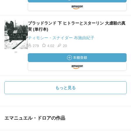
ブラッドランド 下 ヒトラーとスターリン 大虐殺の真
実 (単行本)
ティモシー・スナイダー 布施由紀子
279
4.02
20
もっと見る
エマニュエル・ドロアの作品