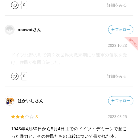
0
詳細をみる
osawatさん
フォロー
2023.10.23
ドイツ北部の町で第２次世界大戦末期にソ連軍の侵攻を受
け、住民が集団自決した。
0
詳細をみる
はかいしさん
フォロー
3
2023.08.25
1945年4月30日から5月4日までのドイツ・デミーンで起こ
った暴力と、その住民たちの自殺について書かれた本。