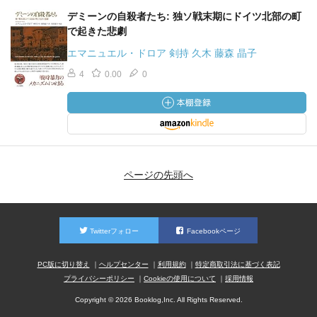
デミーンの自殺者たち: 独ソ戦末期にドイツ北部の町
で起きた悲劇
エマニュエル・ドロア 剣持 久木 藤森 晶子
4
0.00
0
ページの先頭へ
Twitterフォロー
Facebookページ
PC版に切り替え
ヘルプセンター
利用規約
特定商取引法に基づく表記
プライバシーポリシー
Cookieの使用について
採用情報
Copyright © 2026 Booklog,Inc. All Rights Reserved.