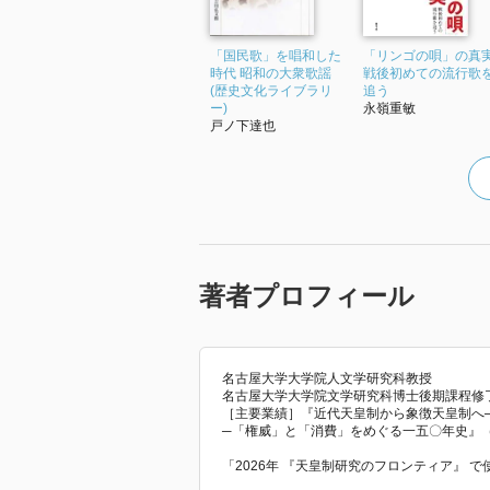
「国民歌」を唱和した
「リンゴの唄」の真
時代 昭和の大衆歌謡
戦後初めての流行歌
(歴史文化ライブラリ
追う
ー)
永嶺重敏
戸ノ下達也
著者プロフィール
名古屋大学大学院人文学研究科教授
名古屋大学大学院文学研究科博士後期課程修了
［主要業績］『近代天皇制から象徴天皇制へ─
─「権威」と「消費」をめぐる一五〇年史』（
「2026年 『天皇制研究のフロンティア』 