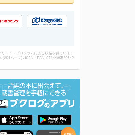
ィリエイトプログラムによる収益を得ています
・本 (204ページ) / ISBN・EAN: 9784409520642