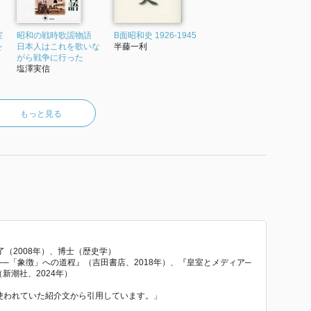
実
昭和の戦時歌謡物語
B面昭和史 1926-1945
を
日本人はこれを歌いな
半藤一利
がら戦争に行った
塩澤実信
もっと見る
（2008年）、博士（歴史学）
─「象徴」への道程』（吉田書店、2018年）、『皇室とメディア─
新潮社、2024年）
で使われていた紹介文から引用しています。」