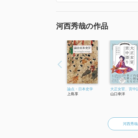
河西秀哉の作品
論点・日本史学
大正女官、宮中
上島享
山口幸洋
河西秀哉