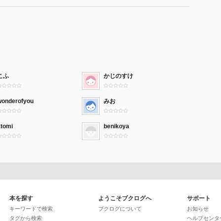
こふ
かじのすけ
wonderofyou
みお
atomi
benikoya
本を探す
ようこそブクログへ
サポート
キーワードで検索
ブクログについて
お知らせ
タグから検索
ヘルプセンタ