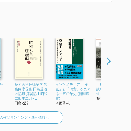
語り
昭和天皇拝謁記 初代
皇室とメディア 「権
「昭和天皇拝謁記」
宮内庁長官 田島道治
威」と「消費」をめぐ
読む 象徴天皇制への
の記録 拝謁記 1 昭和
る一五〇年史 (新潮選
道
二四年二月~...
書)
茶谷誠一
田島道治
河西秀哉
の作品ランキング・新刊情報へ