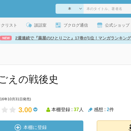
ックリスト
談話室
ブクログ通信
公式ショップ
2週連続で『薬屋のひとりごと』17巻が1位！マンガランキング
NEW
ごえの戦後史
016年10月31日発売)
3.00
本棚登録 :
37
人
感想 :
2
件
本棚に登録