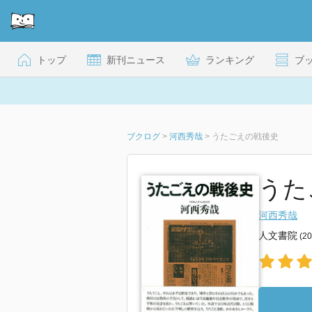
トップ
新刊ニュース
ランキング
ブ
ブクログ
>
河西秀哉
>
うたごえの戦後史
うた
河西秀哉
人文書院
(2