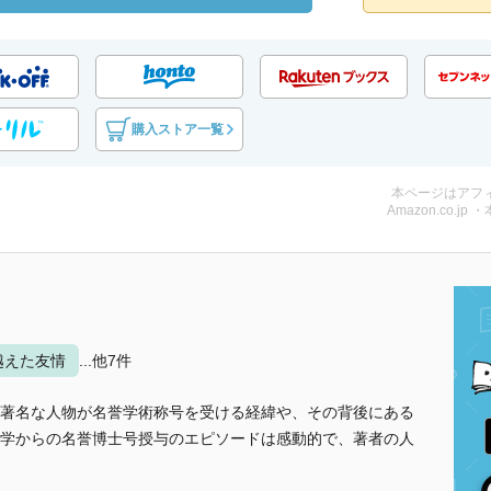
購入ストア一覧
本ページはアフ
Amazon.co.jp 
越えた友情
...他7件
著名な人物が名誉学術称号を受ける経緯や、その背後にある
学からの名誉博士号授与のエピソードは感動的で、著者の人