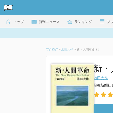
トップ
新刊ニュース
ランキング
ブ
ブクログ
>
池田大作
>
新・人間革命 21
新・
池田大作
聖教新聞社