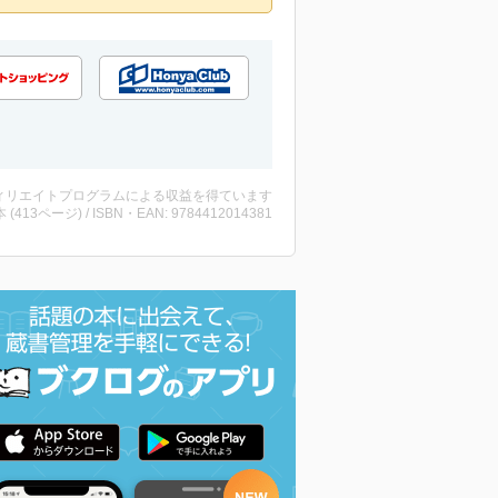
ィリエイトプログラムによる収益を得ています
・本 (413ページ) / ISBN・EAN: 9784412014381