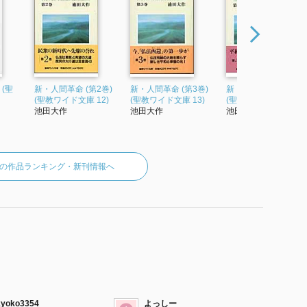
 (聖
新・人間革命 (第2巻)
新・人間革命 (第3巻)
新・人間革命 (第4巻)
(聖教ワイド文庫 12)
(聖教ワイド文庫 13)
(聖教ワイド文庫 14)
池田大作
池田大作
池田大作
の作品ランキング・新刊情報へ
kyoko3354
よっしー