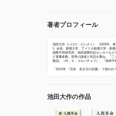
著者プロフィール
池田大作（いけだ・だいさく） 1928年、
I）会長。創価大学、アメリカ創価大学、創
国際平和研究所、池田国際対話センターなどを
ど著書多数。世界の識者と対話を重ね、『二
教訓』（Ｍ．Ｓ．ゴルバチョフ）、『地球平
「2023年 『完本 若き日の読書』 で使わ
池田大作の作品