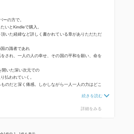
バーの方で。
いとKindleで購入。
を頂いた経緯など詳しく書かれている章がありただただ
の国の識者であれ
話をされ、一人の人の幸せ、その国の平和を願い、命を
を開いた深い次元での
取り払われていく。
るものだと深く痛感。しかしながら一人一人の力はどこ
らしい生き方のお手本である池田名誉会長に
今いる場所から勇気の対話を繰り広げていきたい。
詳細をみる