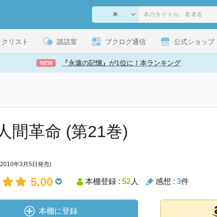
ックリスト
談話室
ブクログ通信
公式ショップ
『永遠の記憶』が1位に！本ランキング
NEW
人間革命 (第21巻)
(2010年3月5日発売)
5.00
本棚登録 :
52
人
感想 :
3
件
本棚に登録