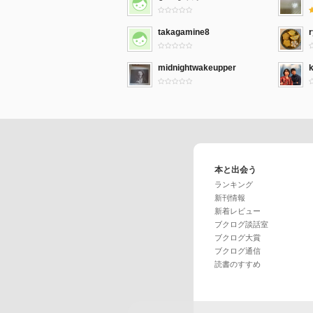
takagamine8
midnightwakeupper
本と出会う
ランキング
新刊情報
新着レビュー
ブクログ談話室
ブクログ大賞
ブクログ通信
読書のすすめ