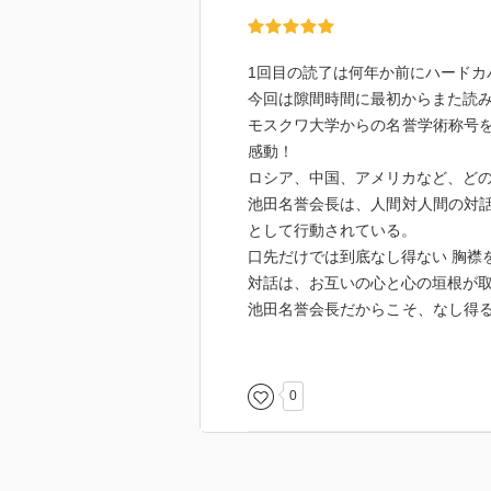
1回目の読了は何年か前にハードカ
今回は隙間時間に最初からまた読みた
モスクワ大学からの名誉学術称号
感動！
ロシア、中国、アメリカなど、ど
池田名誉会長は、人間対人間の対
として行動されている。
口先だけでは到底なし得ない 胸襟
対話は、お互いの心と心の垣根が
池田名誉会長だからこそ、なし得
までも偉大と言われている。素晴
続き、平和を願う祈りと行動で、
0