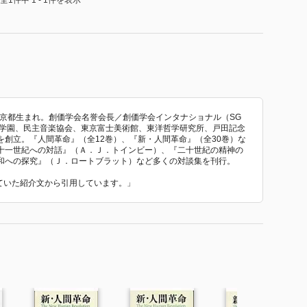
全1件中 1 - 1件を表示
東京都生まれ。創価学会名誉会長／創価学会インタナショナル（SG
価学園、民主音楽協会、東京富士美術館、東洋哲学研究所、戸田記念
創立。『人間革命』（全12巻）、『新・人間革命』（全30巻）な
十一世紀への対話』（Ａ．Ｊ．トインビー）、『二十世紀の精神の
和への探究』（Ｊ．ロートブラット）など多くの対談集を刊行。
れていた紹介文から引用しています。」