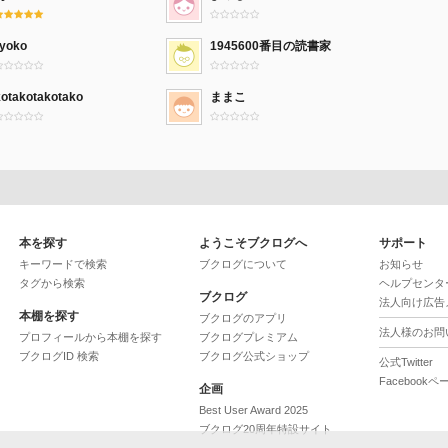
ryoko
1945600番目の読書家
kotakotakotako
ままこ
本を探す
ようこそブクログへ
サポート
キーワードで検索
ブクログについて
お知らせ
タグから検索
ヘルプセンタ
ブクログ
法人向け広告
本棚を探す
ブクログのアプリ
法人様のお問
プロフィールから本棚を探す
ブクログプレミアム
ブクログID 検索
ブクログ公式ショップ
公式Twitter
Facebookペ
企画
Best User Award 2025
ブクログ20周年特設サイト