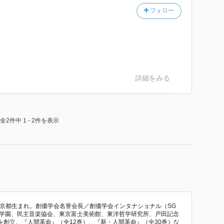
フォロー
詳細をみる
全2件中 1 - 2件を表示
東京都生まれ。創価学会名誉会長／創価学会インタナショナル（SG
価学園、民主音楽協会、東京富士美術館、東洋哲学研究所、戸田記念
創立。『人間革命』（全12巻）、『新・人間革命』（全30巻）な