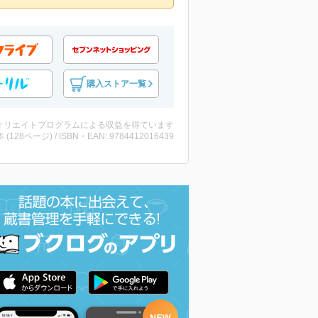
購入ストア一覧
ィリエイトプログラムによる収益を得ています
・本 (128ページ) / ISBN・EAN: 9784412016439