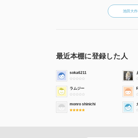
池田大作
最近本棚に登録した人
soka6211
ラムジー
monro shinichi