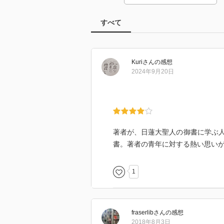
すべて
Kuri
さん
の感想
2024年9月20日
著者が、日蓮大聖人の御書に学ぶ
書。著者の青年に対する熱い思い
1
fraserlib
さん
の感想
2018年8月3日