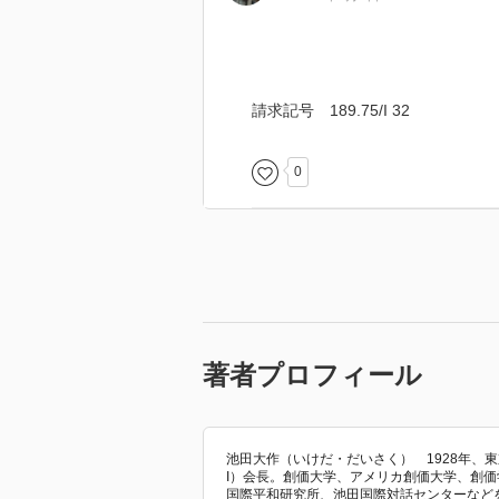
請求記号 189.75/I 32
0
著者プロフィール
池田大作（いけだ・だいさく） 1928年、
I）会長。創価大学、アメリカ創価大学、創
国際平和研究所、池田国際対話センターなどを