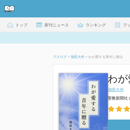
トップ
新刊ニュース
ランキング
ブ
ブクログ
>
池田大作
>
わが愛する青年に贈る
わが
池田大作
聖教新聞社