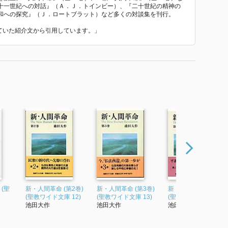
十一世紀への対話』（Ａ．Ｊ．トインビー）、『二十世紀の精神の
和への探究』（Ｊ．ロートブラット）など多くの対談集を刊行。
れていた紹介文から引用しています。」
 (聖
新・人間革命 (第2巻)
新・人間革命 (第3巻)
新・人間革命 (第4巻)
(聖教ワイド文庫 12)
(聖教ワイド文庫 13)
(聖教ワイド文庫 14)
池田大作
池田大作
池田大作