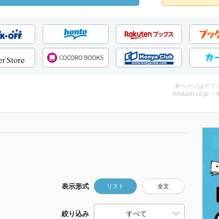
本ページはアフ
Amazon.co.jp 
表示形式
リスト
全文
絞り込み