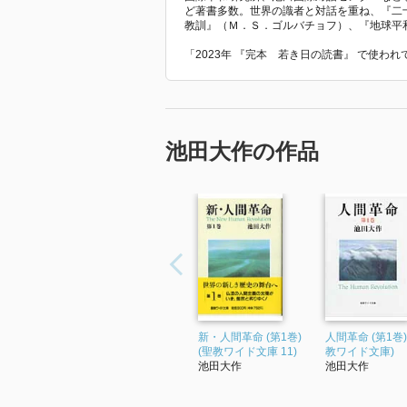
ど著書多数。世界の識者と対話を重ね、『二
教訓』（Ｍ．Ｓ．ゴルバチョフ）、『地球平
「2023年 『完本 若き日の読書』 で使わ
池田大作の作品
新・人間革命 (第1巻)
人間革命 (第1巻)
(聖教ワイド文庫 11)
教ワイド文庫)
池田大作
池田大作