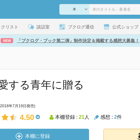
ックリスト
談話室
ブクログ通信
公式ショップ
「ブクログ・ブック第二弾」制作決定＆掲載する感想大募集！
NEW
愛する青年に贈る
(2018年7月19日発売)
4.50
本棚登録 :
21
人
感想 :
2
件
本棚に登録