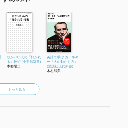
理
頭がいい人の「好かれ
英語で学ぶ カーネギ
る」技術 (小学館新書)
ー「人の動かし方」
本郷陽二
(講談社現代新書)
木村和美
もっと見る