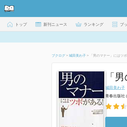
トップ
新刊ニュース
ランキング
ブ
ブクログ
>
城田美わ子
>
「男のマナー」にはツボ
「男
城田美わ子
青春出版社