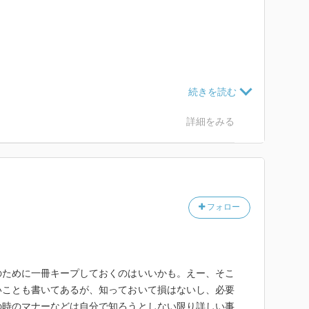
は女性が前、下りは後ろ」
詳細をみる
ょうか？
に
マナーを学習し、実践する。
フォロー
あーる。
のために一冊キープしておくのはいいかも。えー、そこ
いことも書いてあるが、知っておいて損はないし、必要
の時のマナーなどは自分で知ろうとしない限り詳しい事