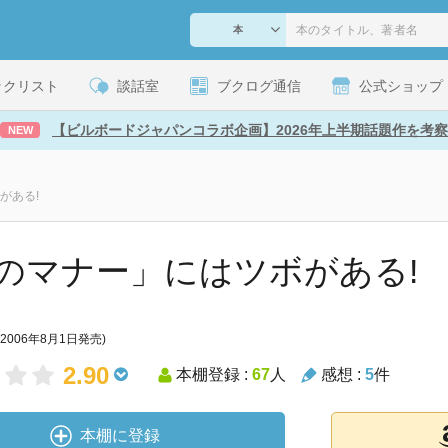
ックリスト
談話室
ブクログ通信
公式ショップ
【ビルボードジャパンコラボ企画】2026年上半期話題作を考察
NEW
がある!
のマナー」にはツボがある!
(2006年8月1日発売)
2.90
本棚登録 :
67
人
感想 :
5
件
本棚に登録