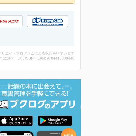
ィリエイトプログラムによる収益を得ています
・本 (224ページ) / ISBN・EAN: 9784413008440