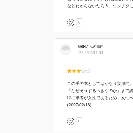
ってモテる男が言えば説得力があ
などわからないだろう。ウンチク
0
GBH
さん
の感想
2007年2月18日
この手の本としてはかなり実用的
「なぜそうするべきなのか」まで
特に筆者が女性であるため、女性
(2007/02/18)
0