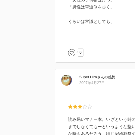
「男性は車道側を歩く」
くらいは常識としても、
「荷物を持つ手は女性と反対側」
「階段・エスカレーターでは登り
0
とか、そのあたりまでご存知でし
Super Hiro
さん
の感想
髪型とかお洒落とか性格とか以前
2007年4月27日
女性に対する思いやり、すなわち
それがカッコいい男の条件なので
読み易いマナー本。いざという時
までしなくてもーというような堅
な時もあるだろう。特に冠婚葬祭