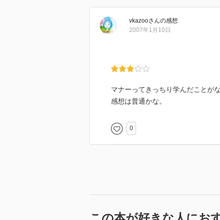
vkazoo
さん
の感想
2007年1月10日
マナーってきっちり学んだことが
感想は普通かな。
0
この本が好きな人にお