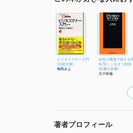
ビジネスマナー入門
女性が職場で損する
(日経文庫)
由 賢くふるまう技術
梅島みよ
(扶桑社新書)
古川裕倫
著者プロフィール