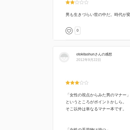
男も生きづらい世の中だ。時代が
0
otokitashun
さん
の感想
2012年9月22日
「女性の視点からみた男のマナー
というところがポイントかしら。
そこ以外は単なるマナー本です。
「女性の手荷物は持つ」