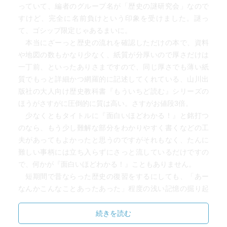
っていて、編者のグループ名が「歴史の謎研究会」なので
すけど、完全に名前負けという印象を受けました。謎っ
て、ゴシップ限定じゃあるまいに。
本当にざーっと歴史の流れを確認しただけの本で、資料
や地図の数もかなり少なく、紙質が分厚いので厚さだけは
一丁前、といったありさまですので、同じ厚さでも薄い紙
質でもっと詳細かつ網羅的に記述してくれている、山川出
版社の大人向け歴史教科書『もういちど読む』シリーズの
ほうがさすがに圧倒的に質は高い。さすがお値段3倍。
少なくともタイトルに『面白いほどわかる！』と銘打つ
のなら、もう少し難解な部分をわかりやすく書くなどの工
夫があってもよかったと思うのですがそれもなく、たんに
難しい事柄には立ち入らずにさっと流しているだけですの
で、何かが『面白いほどわかる！』こともありません。
短期間で昔ならった歴史の復習をするにしても、「あー
なんかこんなことあったあった」程度の浅い記憶の掘り起
こしになるかと思いますので、しっかり思い出したい人や
理解を深めたい人にはまるで向きません。
続きを読む