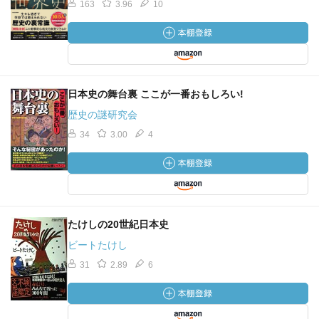
163
3.96
10
日本史の舞台裏 ここが一番おもしろい!
歴史の謎研究会
34
3.00
4
たけしの20世紀日本史
ビートたけし
31
2.89
6