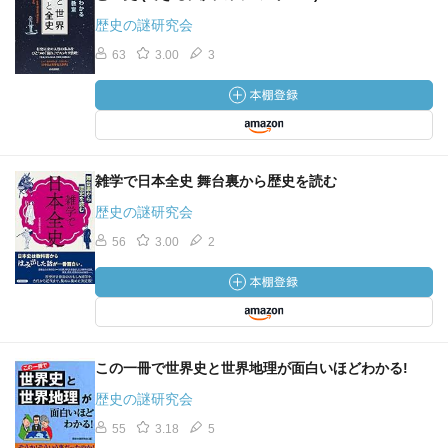
歴史の謎研究会
63
3.00
3
雑学で日本全史 舞台裏から歴史を読む
歴史の謎研究会
56
3.00
2
この一冊で世界史と世界地理が面白いほどわかる!
歴史の謎研究会
55
3.18
5