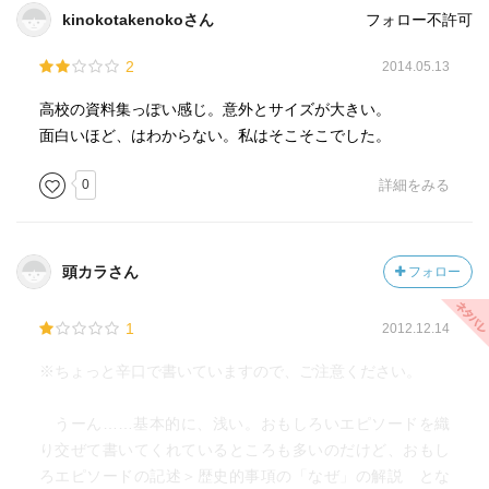
kinokotakenokoさん
フォロー不許可
2
2014.05.13
高校の資料集っぽい感じ。意外とサイズが大きい。
面白いほど、はわからない。私はそこそこでした。
0
詳細をみる
頭カラさん
フォロー
1
2012.12.14
※ちょっと辛口で書いていますので、ご注意ください。
うーん……基本的に、浅い。おもしろいエピソードを織
り交ぜて書いてくれているところも多いのだけど、おもし
ろエピソードの記述＞歴史的事項の「なぜ」の解説 とな