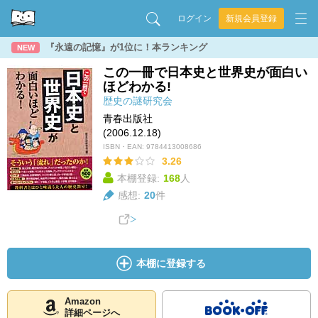
ログイン
新規会員登録
『永遠の記憶』が1位に！本ランキング
NEW
この一冊で日本史と世界史が面白い
ほどわかる!
歴史の謎研究会
青春出版社
(2006.12.18)
ISBN・EAN:
9784413008686
3.26
本棚登録:
168
人
感想:
20
件
本棚に登録する
Amazon
詳細ページへ