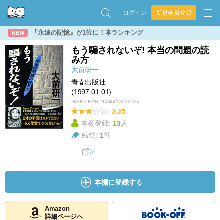
ログイン
新規会員登録
『永遠の記憶』が1位に！本ランキング
NEW
もう騙されないぞ! 本当の問題の読
み方
大前研一
青春出版社
(1997.01.01)
ISBN・EAN:
9784413030724
3.25
本棚登録:
13
人
感想:
1
件
本棚に登録する
Amazon
詳細ページへ