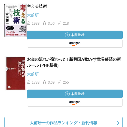
考える技術
大前研一
1938
3.56
218
お金の流れが変わった! 新興国が動かす世界経済の新
ルール (PHP新書)
大前研一
1733
3.69
255
大前研一の作品ランキング・新刊情報