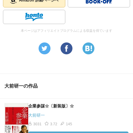
Amazon 詳細ページへ
本ページはアフィリエイトプログラムによる収益を得ています
大前研一の作品
企業参謀☆〔新装版〕☆
大前研一
3031
3.72
145