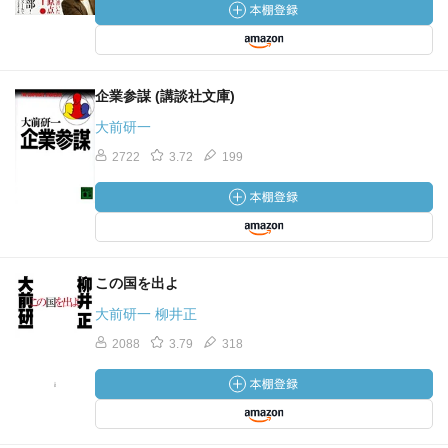
企業参謀 (講談社文庫)
大前研一
2722
3.72
199
この国を出よ
大前研一 柳井正
2088
3.79
318