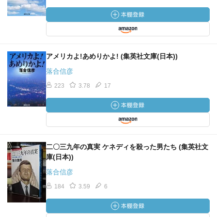
アメリカよ!あめりかよ! (集英社文庫(日本))
落合信彦
223
3.78
17
二〇三九年の真実 ケネディを殺った男たち (集英社文
庫(日本))
落合信彦
184
3.59
6