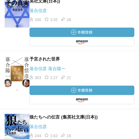
英社文庫(日本))
落合信彦
330
3.55
28
予言された世界
落合信彦 落合陽一
303
3.27
21
狼たちへの伝言 (集英社文庫(日本))
落合信彦
244
3.62
18