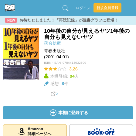
ログイン
新規会員登録
お待たせしました！「再読記録」が読書グラフに登場！
NEW
10年後の自分が見えるヤツ1年後の
自分も見えないヤツ
落合信彦
青春出版社
(2001.04.01)
ISBN・EAN:
9784413032599
3.26
本棚登録:
94
人
感想:
8
件
本棚に登録する
Amazon
詳細ページへ