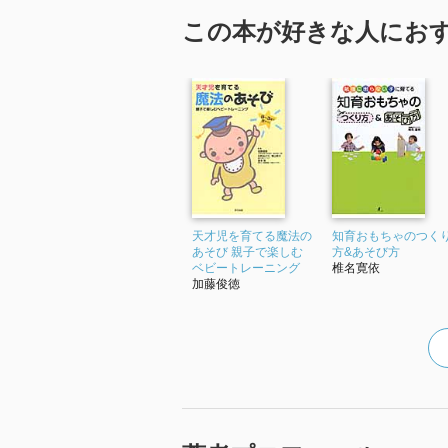
この本が好きな人にお
天才児を育てる魔法の
知育おもちゃのつく
あそび 親子で楽しむ
方&あそび方
ベビートレーニング
椎名寛依
加藤俊徳