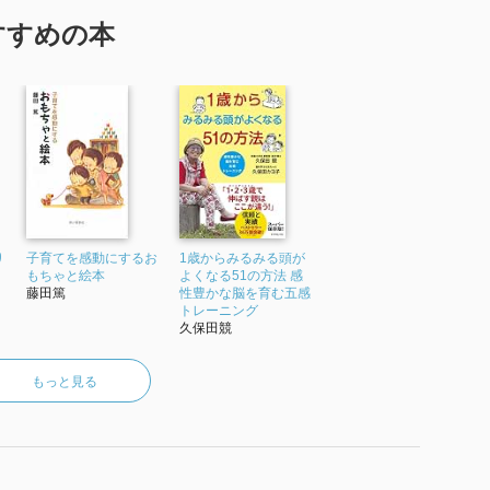
すすめの本
り
子育てを感動にするお
1歳からみるみる頭が
もちゃと絵本
よくなる51の方法 感
藤田篤
性豊かな脳を育む五感
トレーニング
久保田競
もっと見る