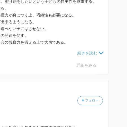
る。塗り絵をしたいという子どもの自主性を尊重する。
える。
把握力が身につく上、巧緻性も必要になる。
が出来るようになる。
か遊べない子にはさせない。
葉の発達を促す。
社会の観察力を鍛える上で大切である。
有用である。
んどん言ったり、頭とり(りんご→こおり→ねこ…)先
いう遊びはより高度で脳を活性させる。
詳細をみる
。
じ本を読んで欲しいとせがまれるのはまだその絵本を咀
せることも大切であるとのこと。但し、いつも子どもの
様々なジャンルの本を提示する必要がある。
フォロー
示は一度しか言わなかったり、ものを瞬間見せて把握す
要である。
を伸ばす。
引き出すことが大切。また子どもの器にもなるべく本物