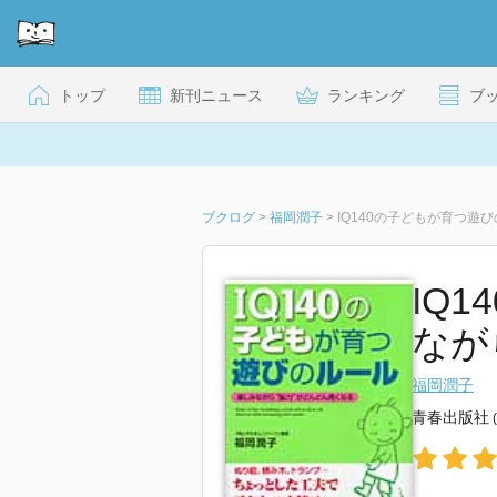
トップ
新刊ニュース
ランキング
ブ
ブクログ
>
福岡潤子
>
IQ140の子どもが育つ遊
IQ
なが
福岡潤子
青春出版社