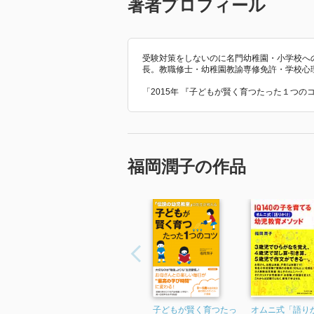
著者プロフィール
受験対策をしないのに名門幼稚園・小学校へ
長。教職修士・幼稚園教諭専修免許・学校心
「2015年 『子どもが賢く育つたった１つ
福岡潤子の作品
子どもが賢く育つたっ
オムニ式「語り