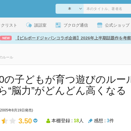
ックリスト
談話室
ブクログ通信
公式ショップ
【ビルボードジャパンコラボ企画】2026年上半期話題作を考察
NEW
びのルール
140の子どもが育つ遊びのルー
ら“脳力”がどんどん高くなる
(2005年8月19日発売)
3.50
本棚登録 :
18
人
感想 :
3
件