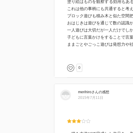
塗り絵はものを観察する効用もあ
これは他の事柄にも共通すると考
ブロック遊びも積み木と似た空間
おはじきは遊びを通じて数の認識
一人遊びは大切だが一人だけでし
子どもに言葉かけをすることで言
ままごとやごっこ遊びは発想力や
しりとりは語彙を増やす観点から
派生して同じ音から始まる言葉をど
頭の音が次の言葉の最後につくと
0
かるたはチェック能力が養われる
絵本は心の栄養である。何度も同
嚼しきっていない。
merihiro
さん
の感想
まずは子どもの気がすむようにさ
2015年7月11日
好きな本ばかりでは偏るので親は
子どもに集中力を持たせる為に指
る速読のようなトレーニングも必
お手伝いを経験させることで知性
そこでもほめてやる気や集中力を