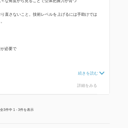
色々な角度から見ることで立体把握力が育つ
ことを学ぶ。
作り直さないこと。技術レベルを上げるには手助けでは
る。
させる。
うにしたらよいか教える。
階が必要で
ブな言葉になるというのは理解できる。
きを与える。
。
体験させる。
で欲しがる本は何度でも読んであげる。
詳細をみる
全3件中 1 - 3件を表示
り組みやすい。