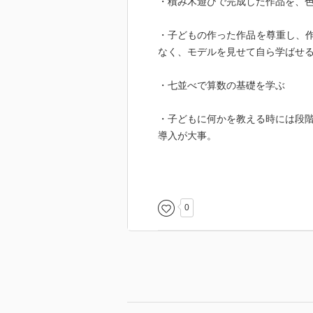
・積み木遊びで完成した作品を、
を与えることでものを大切にする
IQがどんどん高くなる7つの法則
・子どもの作った作品を尊重し、
(5章からの抜粋)
なく、モデルを見せて自ら学ばせ
1.自分で選ばせる習慣を身に付け
2.してはいけない。より、どのよ
・七並べで算数の基礎を学ぶ
3.楽しいと感じさせる工夫をする。
4.ネガティブに感じる言葉は禁句。
・子どもに何かを教える時には段
がんばりなさい。が時にネガティ
導入が大事。
5.結果より目的を重視する。
6.できないことは手伝うより気づ
・どうしたらいいかを理解させる
7.得意なことより苦手なことこそ
・絵本は心の栄養。子どもが読ん
0
親が読みたい本はその後に読む。
ーーー
主に具体例が挙げられており、取