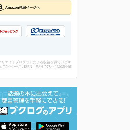
Amazon詳細ページへ
ィリエイトプログラムによる収益を得ています
・本 (224ページ) / ISBN・EAN: 9784413035446