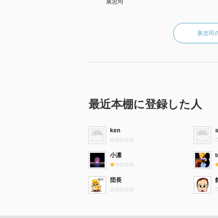
泉忠司
泉忠司
最近本棚に登録した人
ken
小凛
t
団長