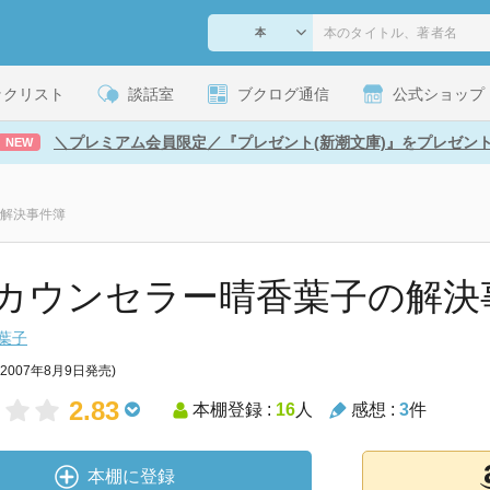
ックリスト
談話室
ブクログ通信
公式ショップ
＼プレミアム会員限定／『プレゼント(新潮文庫)』をプレゼン
NEW
解決事件簿
カウンセラー晴香葉子の解決
葉子
(2007年8月9日発売)
2.83
本棚登録 :
16
人
感想 :
3
件
本棚に登録