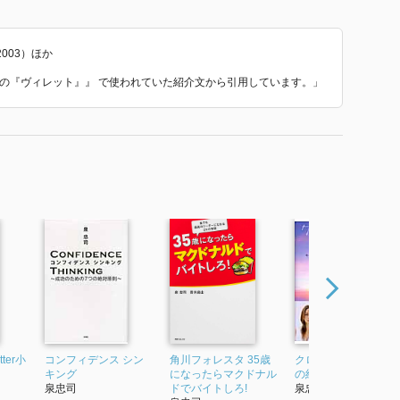
003）ほか
年後の『ヴィレット』』 で使われていた紹介文から引用しています。」
ter小
コンフィデンス シン
角川フォレスタ 35歳
クロスロード あの日
キング
になったらマクドナル
の約束
泉忠司
ドでバイトしろ!
泉忠司