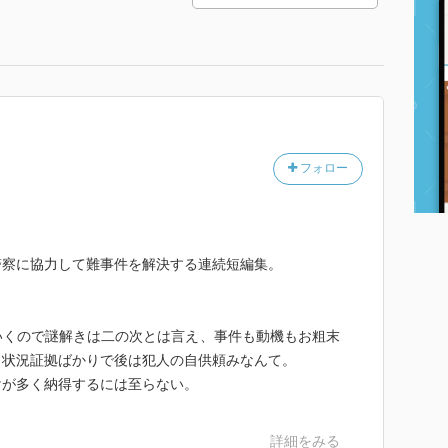
フォロー
警察に協力して難事件を解決する連続短編集。
いくので謎解きは二の次とは言え、事件も動機もお粗末
、状況証拠ばかりで後は犯人の自供頼みなんて。
けが多く納得するには至らない。
詳細をみる