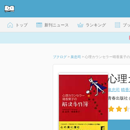
トップ
新刊ニュース
ランキング
ブ
ブクログ
>
泉忠司
>
心理カウンセラー晴香葉子の
心理
泉忠司
晴香
青春出版社