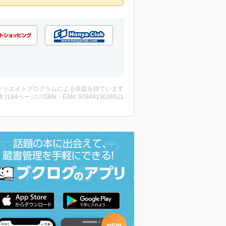
ィリエイトプログラムによる収益を得ています
・本 (184ページ) / ISBN・EAN: 9784413036511