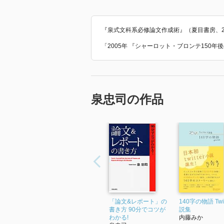
『泉式文科系必修論文作成術』（夏目書房、2
「2005年 『シャーロット・ブロンテ150
泉忠司の作品
「論文&レポート」の
140字の物語 Twit
書き方 90分でコツが
説集
わかる!
内藤みか