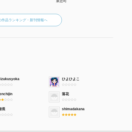
泉忠司
の作品ランキング・新刊情報へ
sizukusyoka
ひよひよこ
enchijin
落花
館長
shimadakana