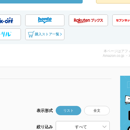
購入ストア一覧
本ページはアフ
Amazon.co.jp 
表示形式
リスト
全文
絞り込み