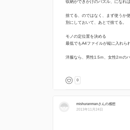
収納ができかけのパズル、になれ
捨てる、のではなく、まず使うか
別にしておいて、あとで捨てる。
モノの定位置を決める
最低でもA4ファイルが縦に入れら
洋服なら、男性1.5ｍ、女性2ｍ
収納家具の質感を大事にする。取
ない。
0
システム収納または、収納の壁を1
玄関、廊下、洗面所、リビングダ
mishuranman
さん
の感想
2013年11月24日
アイロンがけが不要な服で揃える
一回ですべてを片付けようとしな