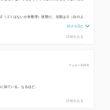
の2（ゴミはないが未整理）状態だ。当面はＤ（台の上
ない。また置いてある物も必要なモノだけ）４（必要な
ている）を目指したい。
物と着ない物に分けよう。
詳細をみる
デアはいいな。
フォロー不許可
のに似ている。なるほど。
詳細をみる