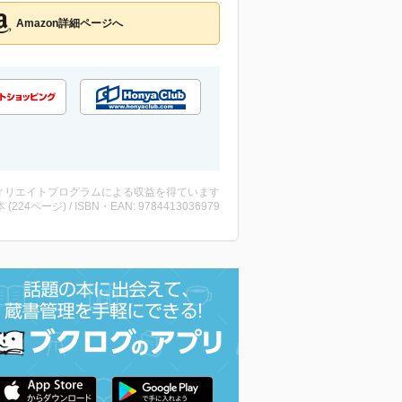
Amazon詳細ページへ
ィリエイトプログラムによる収益を得ています
・本 (224ページ) / ISBN・EAN: 9784413036979