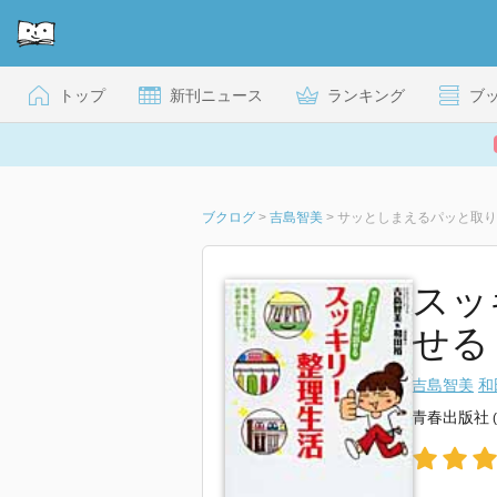
トップ
新刊ニュース
ランキング
ブ
ブクログ
>
吉島智美
>
サッとしまえるパッと取り
スッ
せる
吉島智美
和
青春出版社