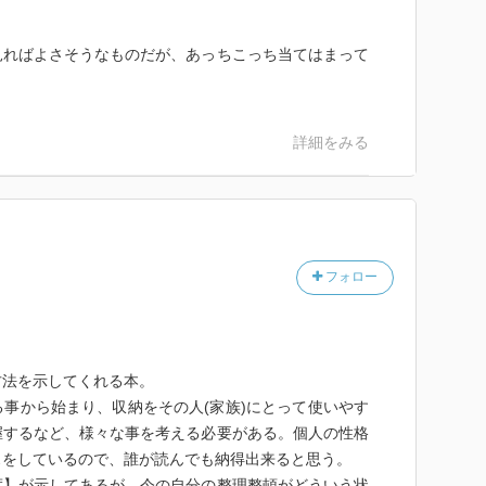
い場所から始める。
見ればよさそうなものだが、あっちこっち当てはまって
つければ半分片付く。
玄関になくてもよい。家庭用の書類の収納の仕組みが必
詳細をみる
ある。
。鍋の蓋など。
もの。アウトドアなど。
フォロー
ックを入れる。
方法を示してくれる本。
事から始まり、収納をその人(家族)にとって使いやす
握するなど、様々な事を考える必要がある。個人の性格
スをしているので、誰が読んでも納得出来ると思う。
キリ度】が示してあるが、今の自分の整理整頓がどういう状