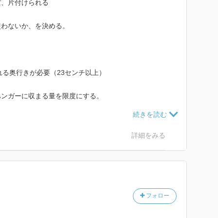
ば、片付けられる
使わないか、を決める。
れる奥行きが必要（23センチ以上）
のハンガーに収まる量を限度にする。
っ手、引き出しのひっかかり、など。カタログでは買わ
詳細をみる
2ミリのベニアに。
イニング、が散らかりやすい。
。
フォロー
い。収納はものをつめ込まない。