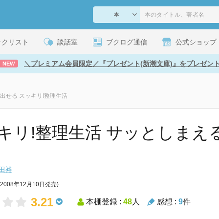
ックリスト
談話室
ブクログ通信
公式ショップ
＼プレミアム会員限定／『プレゼント(新潮文庫)』をプレゼン
NEW
出せる スッキリ!整理生活
キリ!整理生活 サッとしまえ
田裕
(2008年12月10日発売)
3.21
本棚登録 :
48
人
感想 :
9
件