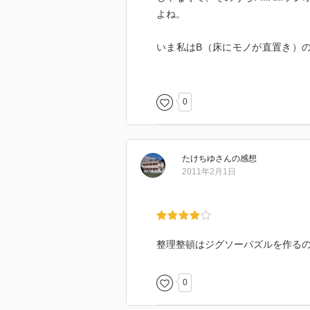
よね。
いま私はB（床にモノが直置き）
には結構モノがあるけど、床には
モノだけ用途・種類別にまとまっ
まずはトランクの中の服を、着る
0
コの字型の棚で靴を収納するアイ
たけちゆ
さん
の感想
2011年2月1日
整理整頓はジグソーパズルを作る
0