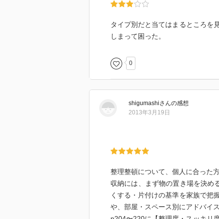
使う使わない、の判断がつきやす
タイプ別だと当てはまるところを
よく使うもの、の置き場所に気を
しまって困った。
靴は、めったに使わないものなら
0
要。
リビングの小物用引き出し。
キッチンの下には棚を作る必要が
扉の裏は使える。フックで掛ける
shigumashi
さん
の感想
高い吊り戸棚はめったに使わない
2013年3月19日
パントリーが必要。
押し入れ収納。奥に未使用のスト
整理整頓について、個人に合った
収納には、まず物の置き場を決める
くする・片付けの基準を家族で把
や、部屋・スペース別にアドバイ
p204〜220に【整理度・スッ