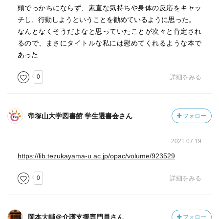
頭でっかちにならず、素直な気持ちや身体の反応をキャッ
チし、行動しようということを勧めているように思った。
なんとなくそうだよなと思っていたことが次々と肯定され
るので、まさにタイトルな私には慰めてくれるような本で
あった
0
詳細をみる
帝塚山大学図書館 学生選書会さん
フォロー
2021.07.19
https://lib.tezukayama-u.ac.jp/opac/volume/923529
0
詳細をみる
岡本大輔＠介護支援専門員さん
フォロー