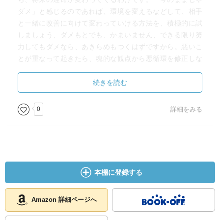
ダメ」と感じるのであれば、環境を変えるなどして、相手
と一緒に改善に向けて変わっていける方法を、積極的に試
しましょう、ダメもとでも、かまいません、できる限り努
力してもダメなら、あきらめもつくはずですから。悪いこ
とが重なって起きたら、魂的な観点から悪循環を修正しな
ければ、プラスのサイクルに戻れない場合もあります、本
来やるべきことを、やる、やめるべきことは、やめる、こ
続きを読む
れをポジティブに考えると、マイナスのサイクルの原因を
根こそぎ改善できるチャンスだということです。私は、直
0
詳細をみる
感は必ず当たるものだと信じています、当たらない場合
は、それは直感ではなかったということです。「思いつ
く」ということは、どんなに不可能そうに思われることで
も、直感的に何らかの可能性があるから思いつくのだと思
います。いくら条件が揃っていても、何か生涯を感じるの
本棚に登録する
は、その時点ではまだ発生していない問題が、将来的に発
生する可能性があるからなのです。人には試行錯誤は必要
ですから、間違いを恐るべきではないと思うのですが、そ
Amazon 詳細ページへ
れでもやっぱり、間違っているなら早く気がつきたいし、