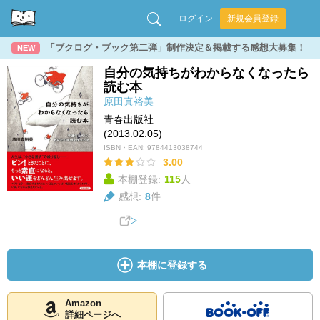
ログイン
新規会員登録
「ブクログ・ブック第二弾」制作決定＆掲載する感想大募集！
NEW
自分の気持ちがわからなくなったら
読む本
原田真裕美
青春出版社
(2013.02.05)
ISBN・EAN:
9784413038744
3.00
本棚登録:
115
人
感想:
8
件
本棚に登録する
Amazon
詳細ページへ