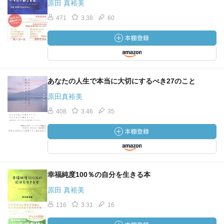
原田 真裕美
471
3.38
60
あなたの人生で本当に大切にするべき27のこと
原田真裕美
408
3.46
35
幸福純度100％の自分を生きる本
原田 真裕美
116
3.31
16