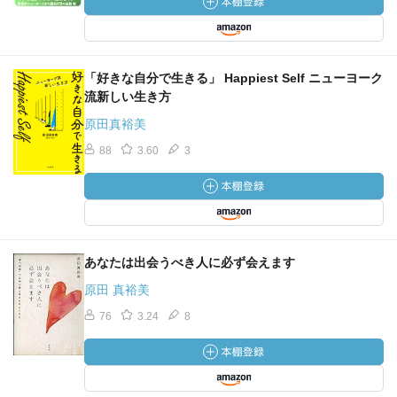
「好きな自分で生きる」 Happiest Self ニューヨーク
流新しい生き方
原田真裕美
88
3.60
3
あなたは出会うべき人に必ず会えます
原田 真裕美
76
3.24
8