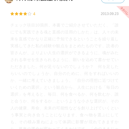
4
2013.09.23
チェック項目10箇所。本書でご紹介させていただく、「誰
にでも実践できる魂と直感の活用のしかた」は、人々の未
来を直感でかなり正確に予知できるということを繰り返し
実感してきた私の経験や観点をまとめたものです、読者の
皆さんが、よりよい人生の選択ができるように、魂がみた
される幸せを生きられるように、願いを込めて書かせてい
ただきました。何が足りないのでしょうか？ 何を足した
らいいのでしょうか、自分のために、何をすればいいの
か、一緒に考えていきましょう。「自分の理想に近づけて
いくための選択」という観点から、人生における「毎日の
選択」を考えると、毎日、何を食べるか、何を飲むか、誰
と会うか、何をするか…というような小さな選択が、その
人の健康、寿命、未来の可能性などを創り上げていくとい
う事実と向き合うことになります、食べ物を選ぶにして
も、その積み重ねによって体調に影響が現れてきますか
ら、将来の運命が変わってくるわけです。「今のままじゃ