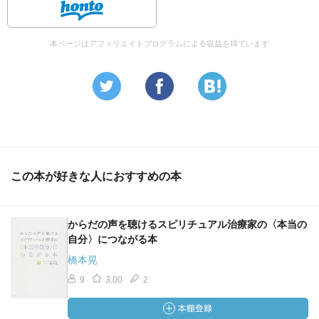
さっさと軌道修正したいですものね。「今やりたくない
や」と思うことは、ただちに今やるべきことなのです、や
り終えてしまえば、「そんなに大変でもなかった」「やっ
本ページはアフィリエイトプログラムによる収益を得ています
てヨカッタ」という気持ちになるものです。人生がどんな
局面を迎えようと、人にできることは、ただひたすら未来
に向かって生きていくことだけです、その未来が数十年で
あろうと、数年であろうと、数実であろうと、数時間であ
ろうと、直感は未来を観続ける人の身を守り、未知の可能
性を示し、運を開いていってくれます、どんな時も、とに
かく未来を観続けてください、というのが今の私に言える
この本が好きな人におすすめの本
ことです。
からだの声を聴けるスピリチュアル治療家の〈本当の
自分〉につながる本
橋本晃
9
3.00
2