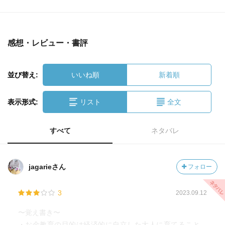
感想・レビュー・書評
並び替え:
いいね順
新着順
表示形式:
リスト
全文
すべて
ネタバレ
jagarieさん
フォロー
3
2023.09.12
〜覚え書き〜
・お金教育の目的は経済的に自立した大人に育てること。