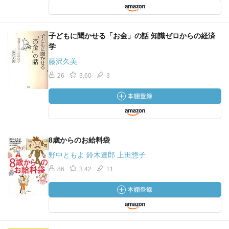
子どもに聞かせる「お金」の話 知識ゼロからの経済
学
藤沢久美
26
3.60
3
8歳からのお給料袋
野中ともよ 鈴木達郎 上田惣子
86
3.42
11