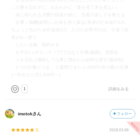
この事を忘れずに、おおらかに「森を見て木を見ない」
・楽に得られる消費の快楽の前に、生産の楽しさを教える
・仕事→報酬(給料)→お金を割り振る(将来のため銀行1/3、
ちょっと先のため貯金箱1/3、人のため寄付1/12、今使う財
布1/4)→使う
・したい仕事、契約する
・お手伝い(ボランティア)ではなく仕事(義務)、習慣化
・１か月以上継続して仕事に慣れたら給料を渡す(週給制)
・1つの仕事につき、１週間できたら100円×年の数の仕事
(一年生だと月2,400円～)
1
詳細をみる
imotokさん
フォロー
5
2018.03.08