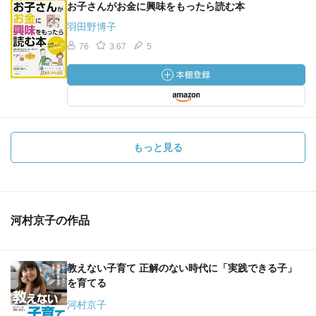
お子さんがお金に興味をもったら読む本
羽田野博子
76
3.67
5
もっと見る
河村京子の作品
教えない子育て 正解のない時代に「実践できる子」
を育てる
河村京子