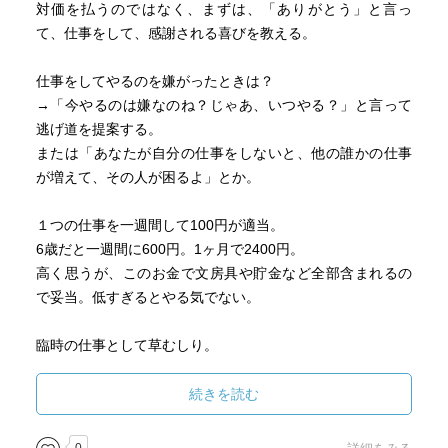
対価を払うのではなく、まずは、「ありがとう」と言っ
て、仕事をして、感謝される喜びを教える。
仕事をしてやるのを嫌がったときは？
→「今やるのは嫌なのね？じゃあ、いつやる？」と言って
逃げ道を提案する。
または「あなたが自分の仕事をしないと、他の誰かの仕事
が増えて、その人が困るよ」とか。
１つの仕事を一週間して100円が適当。
6歳だと一週間に600円。1ヶ月で2400円。
高く思うが、このお金で文房具や貯金など全部含まれるの
で妥当。低すぎるとやる気でない。
臨時の仕事として草むしり。
「完璧だったら500円、いい加減だったら100円。あとは、
出来具合を点検してから、最終金額を一緒に決めようね」
続きを読む
自分の部屋の片付けやお茶碗の洗い物は仕事ではない。仕