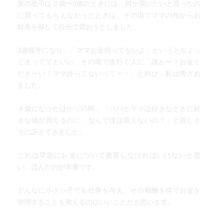
家の息子は２歳〜3歳のときには、何か買いたいと言ったの
に買ってもらえなかったときは、その場でママの鞄からお
財布を探して自分で買おうとしました。
3歳後半になり、「ママお金持ってないよ」というとちょっ
とまっててといい、その場で道行く人に「誰かー！お金く
ださーい！ママ持ってないってー！」と叫び、私は青ざめ
ました。
４歳になったばかりの時、「パパとママは好きなときに好
きな物が買えるのに、なんで僕は買えないの？」と寂しそ
うに訴えてきました。
これは早急にお金について教育しなければいけないと思
い、読んだのが本書です。
どんなに小さい子でも仕事を与え、その報酬を得てお金を
管理することを覚えるのはいいことだと思います。