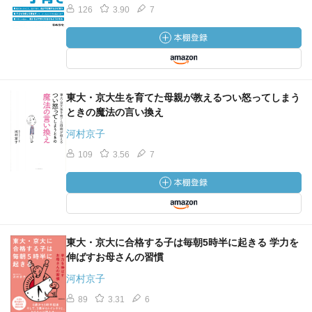
126
3.90
7
東大・京大生を育てた母親が教えるつい怒ってしまう
ときの魔法の言い換え
河村京子
109
3.56
7
東大・京大に合格する子は毎朝5時半に起きる 学力を
伸ばすお母さんの習慣
河村京子
89
3.31
6