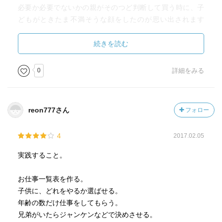
必要か必要でないかの親がそのつど判断して買う時に、子
どもがときたま不満そうな顔をしたのが思い出されます
が、子どもにとって何が大事なものなのか、親と子では判
断がことなります。
続きを読む
そういう違いも含めて、自分で得た報酬で好きな物を買え
0
詳細をみる
るように教育したり、方法を学んだり、お金をふまえた遊
び方を本書で知ることができたのはとても大きなことでし
た。
reon777さん
フォロー
うちの息子にはごまかしや言い訳が通じないので、ちゃん
4
2017.02.05
としたことを教えて行こうと思います。
実践すること。
お金は早いうちに教えたほうがいいと改めて思いました。
お仕事一覧表を作る。
子供に、どれをやるか選ばせる。
年齢の数だけ仕事をしてもらう。
兄弟がいたらジャンケンなどで決めさせる。