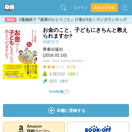
ログイン
新規会員登録
2週連続で『薬屋のひとりごと』17巻が1位！マンガランキング
NEW
お金のこと、子どもにきちんと教え
られますか?
河村京子
青春出版社
(2016.02.10)
ISBN・EAN:
9784413039901
3.79
本棚登録:
135
人
感想:
14
件
Kindle版
本棚に登録する
Amazon
詳細ページへ