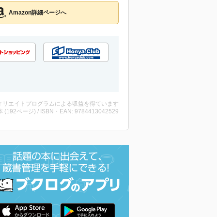
Amazon詳細ページへ
ィリエイトプログラムによる収益を得ています
・本 (192ページ) / ISBN・EAN: 9784413042529