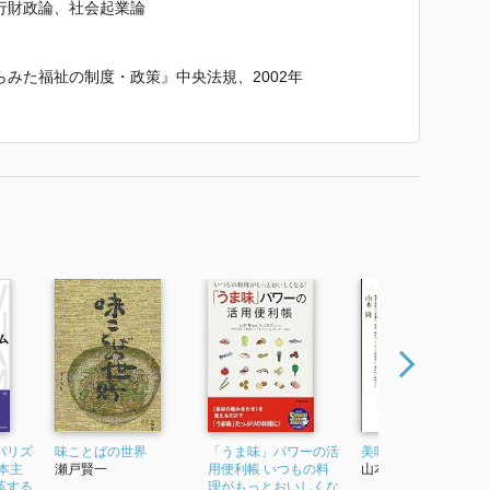
行財政論、社会起業論
みた福祉の制度・政策』中央法規、2002年
関係の視点』法律文化社、2003年
政策と協治の戦略』ミネルヴァ書房、2009年
経済』法律文化社、2014年
国』晃洋書房、2019年
祉 ソーシャルワークにおけるジレンマの克服と展望』啓
家のゆくえ 福祉多元主義の諸問題』法律文化社、1993
ルプランニング 福祉改革の代替戦略』光生館、1995年
ーバリゼーションと福祉国家の変容国際比較の視点』法律
家の未来』御茶の水書房、2005年
ム』 で使われていた紹介文から引用しています。」
パリズ
味ことばの世界
「うま味」パワーの活
美味の構造
本主
瀬戸賢一
用便利帳 いつもの料
山本隆
革する
理がもっとおいしくな