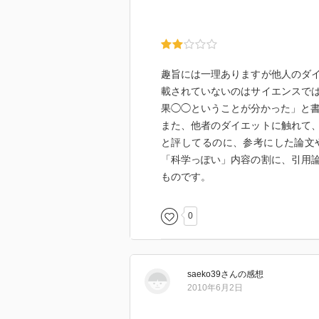
趣旨には一理ありますが他人のダ
載されていないのはサイエンスで
果◯◯ということが分かった」と
また、他者のダイエットに触れて
と評してるのに、参考にした論文
「科学っぽい」内容の割に、引用
ものです。
0
saeko39
さん
の感想
2010年6月2日