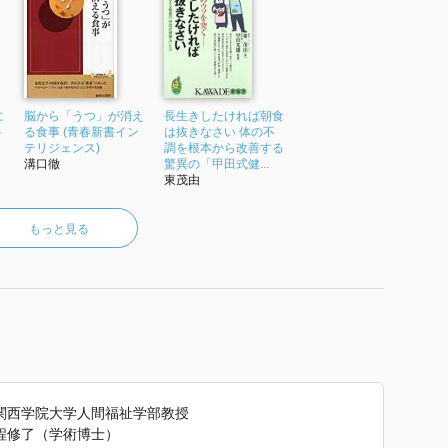
に
脳から「うつ」が消え
長生きしたければ朝食
科
る食事 (青春新書イン
は抜きなさい 体の不
テリジェンス)
調を根本から改善する
溝口徹
驚異の「甲田式健...
東茂由
もっと見る
関西学院大学人間福祉学部教授
程修了（学術博士）