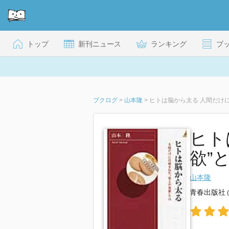
トップ
新刊ニュース
ランキング
ブ
ブクログ
>
山本隆
>
ヒトは脳から太る 人間だけに
ヒト
欲”と
山本隆
青春出版社