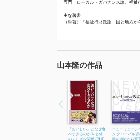
専門 ローカル・ガバナンス論、福祉
主な著書
（単著）『福祉行財政論 国と地方から
（単著）『イギリス福祉行財政 政府間
（単著）『ローカル・ガバナンス 福祉
（編著）『社会的企業論 もうひとつの
（単著）『貧困ガバナンス論 日本と英
主な翻訳書
（監訳）ビル・ジョーダン『英国の福
山本隆の作品
文社、1992年
（共訳）ノーマン・ジョンソン『福祉国
年
（共訳）アラン・ウォーカー『ソーシャ
（監訳）ノーマン・ジョンソン『グロ
文化社、2002年
（共訳）ボブ・ジェソップ『資本主義国
「2022年 『ニューミュニシパリズ
「おいしい」となぜ食
ニューミュニシ
べすぎるのか 味と体
ム グローバル資
のふしぎな関係 (PHP
義を地域から変