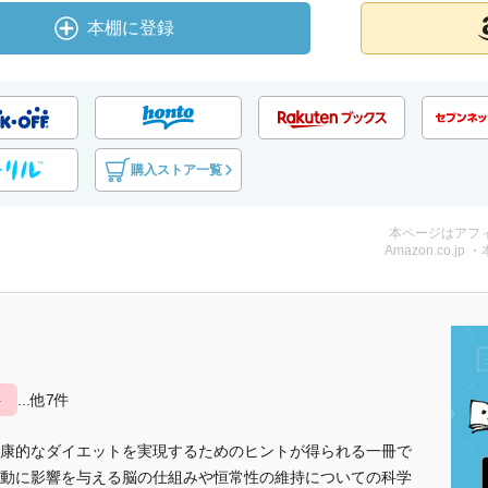
本棚に登録
購入ストア一覧
本ページはアフ
Amazon.co.jp 
ト
...他7件
康的なダイエットを実現するためのヒントが得られる一冊で
動に影響を与える脳の仕組みや恒常性の維持についての科学