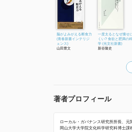
脳がよみがえる断食力
一度太るとなぜ痩せ
(青春新書インテリジ
くい? 食欲と肥満の
ェンス)
学 (光文社新書)
山田豊文
新谷隆史
著者プロフィール
ローカル・ガバナンス研究所所長、元
岡山大学大学院文化科学研究科博士課