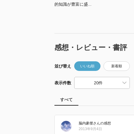
的知識が豊富に盛...
感想・レビュー・書評
並び替え
いいね順
新着順
表示件数
すべて
脳内豪傑
さん
の感想
2013年9月4日