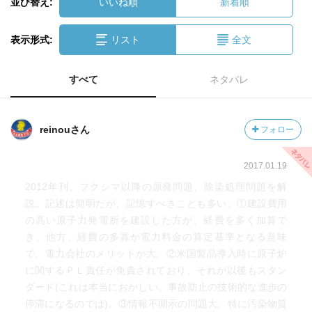
並び替え:
いいね順
新着順
表示形式:
リスト
全文
すべて
ネタバレ
reinouさん
フォロー
2017.01.19
2012年刊。フクシマ以降の原発問題、除染処理問題を解
説。記述は簡明だが、記憶すべきことも多い。①建設費用
の高い原子力発電所を建設した方が、経費を多く加算で
き、他方、経費の多寡が電力料金の算定基準となる意味
で、電力会社のメリットが大。②米国製品導入時に原子炉
に関するＰＬ責任が免責されており、それが以後もスタン
ダード(これは本当におかしい。事故防止の技術的な進歩の
停滞になるのでは)。③情報不開示の問題大。特に汚染物質