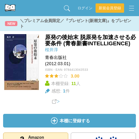
ログイン
新規会員登録
＼プレミアム会員限定／『プレゼント(新潮文庫)』をプレゼン
NEW
ト
原発の後始末 脱原発を加速させる必
要条件 (青春新書INTELLIGENCE)
桜井淳
青春出版社
(2012.03.01)
ISBN・EAN:
9784413043533
3.00
本棚登録:
11
人
感想:
1
件
本棚に登録する
Amazon