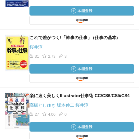
これで差がつく!「幹事の仕事」 (仕事の基本)
桜井淳
31
2.73
3
楽に速く美しくIllustrator仕事術 CC/CS6/CS5/CS4
高橋としゆき 坂本伸二 桜井淳
27
4.00
0