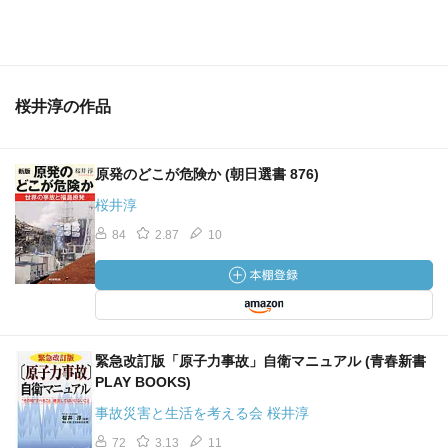
桜井淳の作品
原発のどこが危険か (朝日選書 876)
桜井淳
84
2.87
10
緊急改訂版「原子力事故」自衛マニュアル (青春新書
PLAY BOOKS)
事故災害と生活を考える会 桜井淳
72
3.13
11