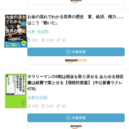
お金の流れでわかる世界の歴史 富、経済、権力……
はこう「動いた」
大村 大次郎
621
3.84
53
サラリーマンの9割は税金を取り戻せる あらゆる領収
書は経費で落とせる【増税対策篇】 (中公新書ラクレ
478)
大村大次郎
470
3.25
62