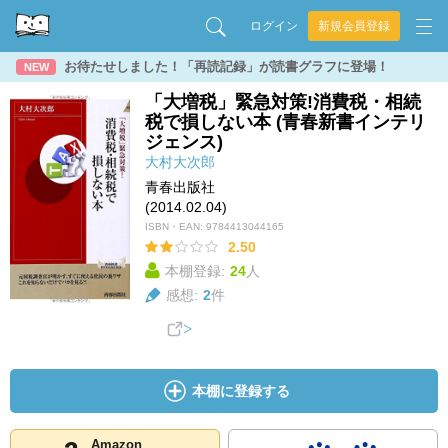
ログイン
新規会員登録
お待たせしました！「再読記録」が読書グラフに登場！
NEW
「大増税」緊急対策!消費税・相続
税で損しない本 (青春新書インテリ
ジェンス)
大村大次郎
青春出版社
(2014.02.04)
ISBN・EAN:
9784413044165
2.50
本棚登録:
24
人
感想:
2
件
本棚に登録する
Amazon