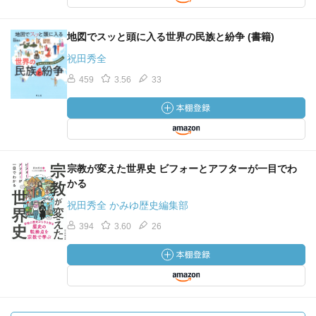
地図でスッと頭に入る世界の民族と紛争 (書籍)
祝田秀全
459
3.56
33
宗教が変えた世界史 ビフォーとアフターが一目でわ
かる
祝田秀全 かみゆ歴史編集部
394
3.60
26