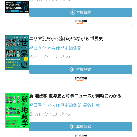
1172
2.91
63
エリア別だから流れがつながる 世界史
祝田秀全 かみゆ歴史編集部
698
3.56
20
新 地政学 世界史と時事ニュースが同時にわかる
祝田秀全 かみゆ歴史編集部 長谷川敦
591
4.10
45