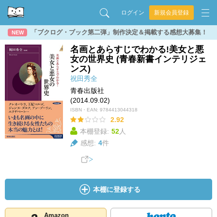
ログイン
新規会員登録
「ブクログ・ブック第二弾」制作決定＆掲載する感想大募集！
NEW
名画とあらすじでわかる!美女と悪
女の世界史 (青春新書インテリジェ
ンス)
祝田秀全
青春出版社
(2014.09.02)
ISBN・EAN:
9784413044318
2.92
本棚登録:
52
人
感想:
4
件
本棚に登録する
Amazon