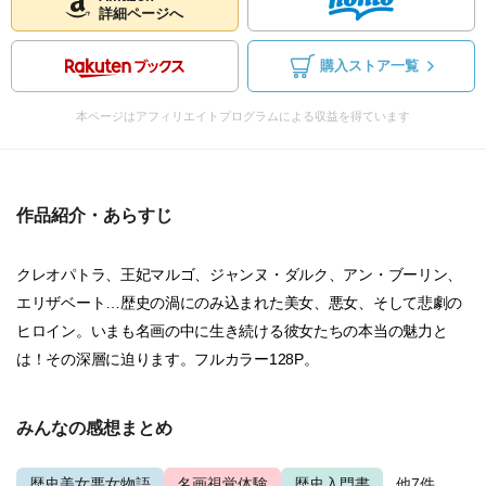
詳細ページへ
購入ストア一覧
本ページはアフィリエイトプログラムによる収益を得ています
作品紹介・あらすじ
クレオパトラ、王妃マルゴ、ジャンヌ・ダルク、アン・ブーリン、
エリザベート…歴史の渦にのみ込まれた美女、悪女、そして悲劇の
ヒロイン。いまも名画の中に生き続ける彼女たちの本当の魅力と
は！その深層に迫ります。フルカラー128P。
みんなの感想まとめ
歴史美女悪女物語
名画視覚体験
歴史入門書
...他7件