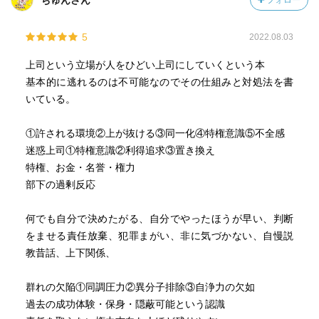
ちゅんさん
フォロー
5
2022.08.03
上司という立場が人をひどい上司にしていくという本
基本的に逃れるのは不可能なのでその仕組みと対処法を書
いている。
①許される環境②上が抜ける③同一化④特権意識⑤不全感
迷惑上司①特権意識②利得追求③置き換え
特権、お金・名誉・権力
部下の過剰反応
何でも自分で決めたがる、自分でやったほうが早い、判断
をませる責任放棄、犯罪まがい、非に気づかない、自慢説
教昔話、上下関係、
群れの欠陥①同調圧力②異分子排除③自浄力の欠如
過去の成功体験・保身・隠蔽可能という認識