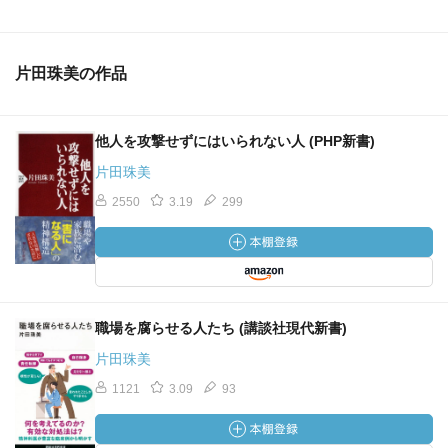
片田珠美の作品
他人を攻撃せずにはいられない人 (PHP新書)
片田珠美
2550
3.19
299
職場を腐らせる人たち (講談社現代新書)
片田珠美
1121
3.09
93