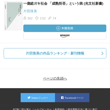
一億総ガキ社会 「成熟拒否」という病 (光文社新書)
片田珠美
562
3.52
74
片田珠美の作品ランキング・新刊情報
ページの先頭へ
Twitterフォロー
Facebookページ
PC版に切り替え
ヘルプセンター
利用規約
特定商取引法に基づく表記