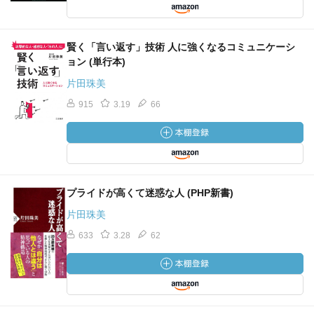
賢く「言い返す」技術 人に強くなるコミュニケーシ
ョン (単行本)
片田珠美
915
3.19
66
プライドが高くて迷惑な人 (PHP新書)
片田珠美
633
3.28
62