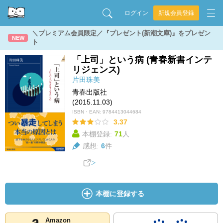
ログイン
新規会員登録
＼プレミアム会員限定／『プレゼント(新潮文庫)』をプレゼン
NEW
ト
「上司」という病 (青春新書インテ
リジェンス)
片田珠美
青春出版社
(2015.11.03)
ISBN・EAN:
9784413044684
3.37
本棚登録:
71
人
感想:
6
件
本棚に登録する
Amazon