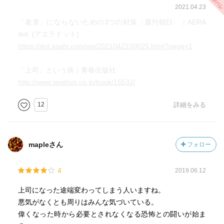
2021.04.23
「老害」にならないための3つの対策〈週刊朝日〉｜AERA
dot. (アエラドット)
https://dot.asahi.com/wa/2021042100025.html?page=1
「上司」という病｜青春出版社
http://www.seishun.co.jp/book/16532/
12
詳細をみる
mapleさん
フォロー
4
2019.06.12
上司になった途端変わってしまう人いますね。
悪気がなくとも周りはみんな気づいている。
偉くなった時から必要とされなくなる恐怖との闘いが始ま