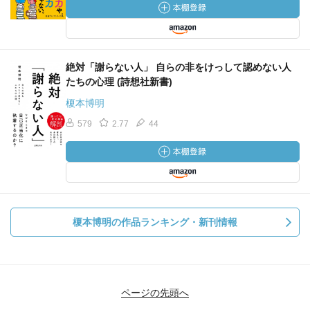
絶対「謝らない人」 自らの非をけっして認めない人
たちの心理 (詩想社新書)
榎本博明
579
2.77
44
榎本博明の作品ランキング・新刊情報
ページの先頭へ