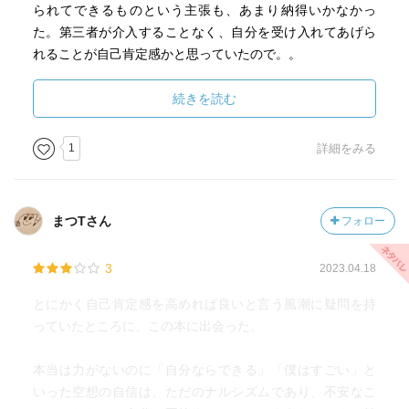
られてできるものという主張も、あまり納得いかなかっ
た。第三者が介入することなく、自分を受け入れてあげら
れることが自己肯定感かと思っていたので。。
ひょっとしたら、まだ登場したばかりの概念で、定義が人
によってまちまちだったりするのかもしれない。
続きを読む
一方で、自己肯定感の評価指標は問題は興味深かった。日
1
詳細をみる
本は欧米と比べて自己肯定感が低くなるという評価結果に
なっているらしいが、そこには謙遜を美徳とする日本人的
価値観だったり、極端な解答を避ける性質が影響している
まつTさん
フォロー
とのこと。
意外と日本人は、見えない部分の自己肯定感は、実はそん
3
2023.04.18
なに低くないじゃないかという見方は面白いなと思った。
それが本当なら確かに、自己肯定感が高いとされる欧米の
とにかく自己肯定感を高めれば良いと言う風潮に疑問を持
やり方を、焦って模倣する必要はなさそう。
っていたところに、この本に出会った。
自分の思い込みを、また別の角度から見れたという意味で
本当は力がないのに「自分ならできる」「僕はすごい」と
は、いい読書だった。
いった空想の自信は、ただのナルシズムであり、不安なこ