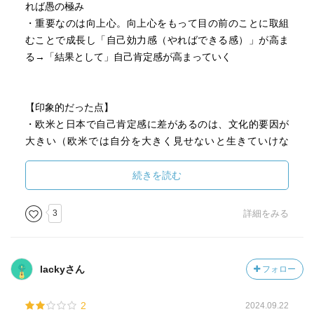
れば愚の極み
・重要なのは向上心。向上心をもって目の前のことに取組
むことで成長し「自己効力感（やればできる感）」が高ま
る→「結果として」自己肯定感が高まっていく
【印象的だった点】
・欧米と日本で自己肯定感に差があるのは、文化的要因が
大きい（欧米では自分を大きく見せないと生きていけな
い）。アメリカ人は自尊感情の追求により不安を軽減し、
日本人は共同体へ溶け込むことにより不安を軽減する
続きを読む
・能力が低い人は、自分の能力が低いと言うことに気づく
3
詳細をみる
能力も低い
・日本は母性的な社会で、親子が密接な関係。心を鍛える
lackyさん
フォロー
ために叱ることが必要だったが、小手先だけのほめる教育
で心の弱い子供が増えた
2
2024.09.22