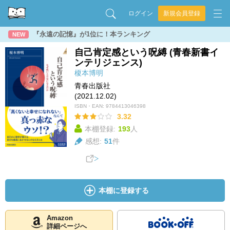
ログイン
新規会員登録
『永遠の記憶』が1位に！本ランキング
NEW
自己肯定感という呪縛 (青春新書イ
ンテリジェンス)
榎本博明
青春出版社
(2021.12.02)
ISBN・EAN:
9784413046398
3.32
本棚登録:
193
人
感想:
51
件
本棚に登録する
Amazon
詳細ページへ