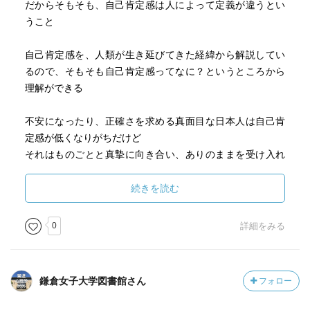
だからそもそも、自己肯定感は人によって定義が違うとい
うこと
自己肯定感を、人類が生き延びてきた経緯から解説してい
るので、そもそも自己肯定感ってなに？というところから
理解ができる
不安になったり、正確さを求める真面目な日本人は自己肯
定感が低くなりがちだけど
それはものごとと真摯に向き合い、ありのままを受け入れ
ているということ。日本の職人さんがいい例で、あんなに
繊細で丁寧に物作りができるのはそうした気質があるから
続きを読む
こそなんだと。
0
詳細をみる
不安になったり落ち込んだりすることよりも大切なこと
は、そこから折れてしまうのか、今よりよりよくしようと
高みを目指して頑張れるのかということ。
鎌倉女子大学図書館さん
フォロー
だから、自己肯定感が低いから自分はだめなんだと落ち込