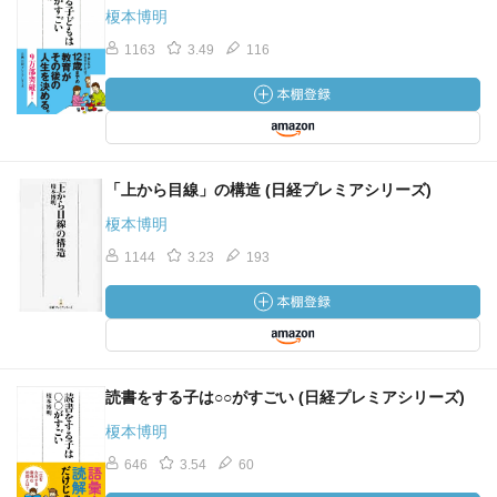
榎本博明
1163
3.49
116
「上から目線」の構造 (日経プレミアシリーズ)
榎本博明
1144
3.23
193
読書をする子は○○がすごい (日経プレミアシリーズ)
榎本博明
646
3.54
60