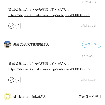
2026.05.19
む必要はなくて、むしろ向上心があって素晴らしいという
こと
貸出状況はこちらから確認してください↓
そして自己肯定感は、自分を高めていくうちに自然と高ま
https://libopac.kamakura-u.ac.jp/webopac/BB00305652
っていくものなんだということ。
0
詳細をみる
私もなかなか今の自分に満足できなくて
いつになったら満足できるんだろうと思って落ち込むこと
も多かったけど、落ち込む必要はなかったんだなと
鎌倉女子大学図書館さん
フォロー
でも、いつまでも自己否定しているのはきっと違くて。あ
りのままを受け入れつつ、さらに成長していく気持ちでい
2026.05.14
ることがベストなのかな
貸出状況はこちらから確認してください↓
https://libopac.kamakura-u.ac.jp/webopac/BB00305652
自己肯定感の低さをうまく活用できる人になれたらいい
な。
0
詳細をみる
-自分の現状に『このままではダメだ』と思い、もがき苦し
みながら自分の道をみつけ、軌道修正する。しばらくする
sl-librarian-fukuiさん
フォロー不許可
と、また『このままではいけない』という心の声が聴こえ
てきて、再度もがき苦しみながら自分の道をみつけ、軌道