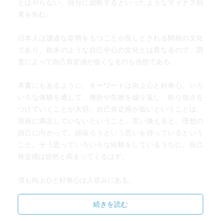
とはやらない、自分に固執するといったようなマイナス効
果を生む。
日本人は謙虚な姿勢をもつことが良しとされる間柄の文化
であり、欧米のような自己中心の文化とは異なるので、調
査によって自己肯定感が低くなるのも当然である。
本書にもあるように、キーワードは向上心と好奇心。いろ
いろな体験を通して、挫折や失敗を繰り返し、粘り強さを
つけていくことが大切。自己肯定感が低いということは、
現状に満足していないということ。言い換えると、理想の
自己に向かって、頑張ろうという思いを持っているという
こと。そう思っていろいろな経験をしているうちに、自己
肯定感は自然と高まってくるはず。
僕も向上心と好奇心は人並みにある。
人として、教師として、さらに高みへ！
続きを読む