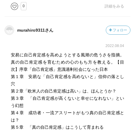
0
詳細をみる
murahiro9311さん
フォロー
2022.08.04
安易に自己肯定感を高めようとする風潮の危うさを指摘。
真の自己肯定感を育むための心のもち方を教える。【目
次】序章「自己肯定感」意識過剰社会になった日本
第１章 安易な「自己肯定感を高めないと」信仰の落とし
穴
第２章「欧米人の自己肯定感は高い」は、ほんとうか？
第３章 「自己肯定感が高くないと幸せになれない」とい
う幻想
第４章 成功者・一流アスリートがもつ真の自己肯定感と
は？
第５章 「真の自己肯定感」はこうして育まれる