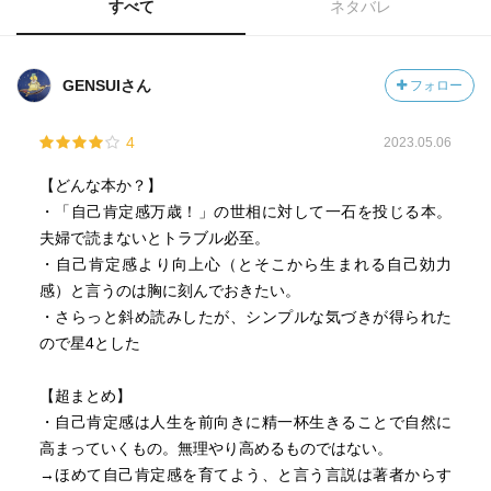
すべて
ネタバレ
GENSUIさん
フォロー
4
2023.05.06
【どんな本か？】
・「自己肯定感万歳！」の世相に対して一石を投じる本。
夫婦で読まないとトラブル必至。
・自己肯定感より向上心（とそこから生まれる自己効力
感）と言うのは胸に刻んでおきたい。
・さらっと斜め読みしたが、シンプルな気づきが得られた
ので星4とした
【超まとめ】
・自己肯定感は人生を前向きに精一杯生きることで自然に
高まっていくもの。無理やり高めるものではない。
→ほめて自己肯定感を育てよう、と言う言説は著者からす