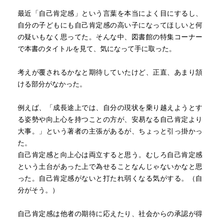
・誰しもが幼少期に抱える、幻想的万能感からの脱却が重
最近「自己肯定感」という言葉を本当によく目にするし、
要
自分の子どもにも自己肯定感の高い子になってほしいと何
の疑いもなく思ってた。そんな中、図書館の特集コーナー
・社会性を身につける→社会規範を守る→周囲とうまくや
で本書のタイトルを見て、気になって手に取った。
れる→自己効力感を持てる→自己肯定感を感じる
考えが覆されるかなと期待していたけど、正直、あまり頷
・自己嫌悪は向上心の高さの裏返し
ける部分がなかった。
・失敗を直視できない自分は失敗した自分を越えられずに
例えば、「成長途上では、自分の現状を乗り越えようとす
いるが、失敗を直視し反省する自分は失敗した自分を既に
る姿勢や向上心を持つことの方が、安易なる自己肯定より
超えている
大事。」という著者の主張があるが、ちょっと引っ掛かっ
た。
【疑問に思った点】
自己肯定感と向上心は両立すると思う。むしろ自己肯定感
・「ほめる教育をしても自己肯定感は上がらない（むしろ
という土台があった上で為せることなんじゃないかなと思
下がっている）」と言ってデータを示しているが、1980年
った。自己肯定感がないと打たれ弱くなる気がする。（自
と2014年の比較では他の要素（社会の変化、特にスマホと
分がそう。）
SNSの影響）が多すぎて説得力に欠けると感じた。
自己肯定感は他者の期待に応えたり、社会からの承認が得