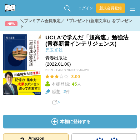
ログイン
新規会員登録
＼プレミアム会員限定／『プレゼント(新潮文庫)』をプレゼン
NEW
ト
UCLAで学んだ「超高速」勉強法
(青春新書インテリジェンス)
児玉光雄
青春出版社
(2022.01.06)
ISBN・EAN:
9784413046428
3.00
本棚登録:
45
人
感想:
2
件
本棚に登録する
Amazon