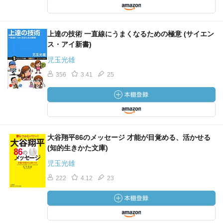
上達の技術 一直線にうまくなるための極意 (サイエン
ス・アイ新書)
児玉光雄
356
3.41
25
大谷翔平86のメッセージ 才能が目覚める、活かせる
(知的生きかた文庫)
児玉光雄
222
4.12
23