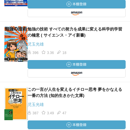
勉強の技術 すべての努力を成果に変える科学的学習
の極意 ( サイエンス・アイ新書)
児玉光雄
396
3.36
18
この一言が人生を変えるイチロー思考 夢をかなえる
一番の方法 (知的生きかた文庫)
児玉光雄
387
3.49
47