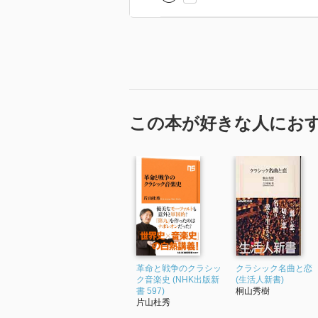
この本が好きな人にお
革命と戦争のクラシッ
クラシック名曲と恋
ク音楽史 (NHK出版新
(生活人新書)
書 597)
桐山秀樹
片山杜秀