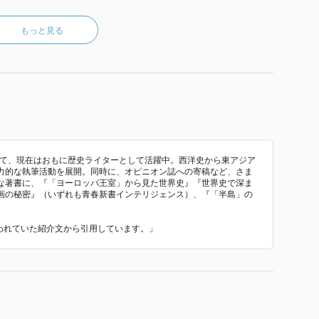
もっと見る
経て、現在はおもに歴史ライターとして活躍中。西洋史から東アジア
力的な執筆活動を展開。同時に、オピニオン誌への寄稿など、さま
な著書に、『「ヨーロッパ王室」から見た世界史』『世界史で深ま
画の秘密』（いずれも青春新書インテリジェンス）、『「半島」の
使われていた紹介文から引用しています。」