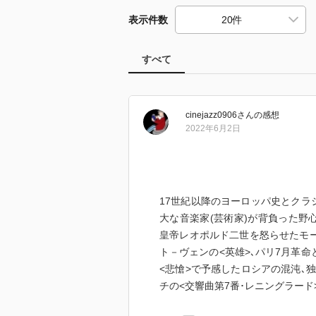
表示件数
すべて
cinejazz0906
さん
の感想
2022年6月2日
17世紀以降のヨーロッパ史とクラ
大な音楽家(芸術家)が背負った野
皇帝レオポルド二世を怒らせたモー
ト－ヴェンの<英雄>､パリ7月革
<悲愴>で予感したロシアの混沌､
チの<交響曲第7番･レニングラード