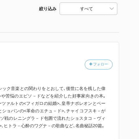
絞り込み
フォロー
シック音楽との関わりをとおして､後世に名を残した偉
心や苦悩のエピソ－ドなどを紹介した好事家向きの本｡
ツァルトの<フィガロの結婚>､皇帝ナポレオンとベー
命とショパンの<革命のエチュ－ド>､チャイコフスキ－が
独ソ戦のレニングラ－ド包囲で流れたショスタコ－ヴィ
>､ヒトラ－心酔のワグナ－の歌曲など､名曲秘話20篇｡