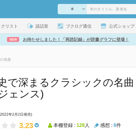
ックリスト
談話室
ブクログ通信
公式ショップ
お待たせしました！「再読記録」が読書グラフに登場！
NEW
の名曲
史で深まるクラシックの名曲 
ジェンス)
(2022年2月2日発売)
3.23
本棚登録 :
128
人
感想 :
6
件