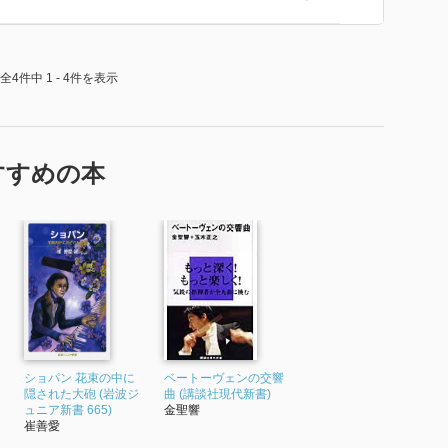
全4件中 1 - 4件を表示
すすめの本
ショパン 花束の中に
ベートーヴェンの交響
隠された大砲 (岩波ジ
曲 (講談社現代新書)
ュニア新書 665)
金聖響
崔善愛