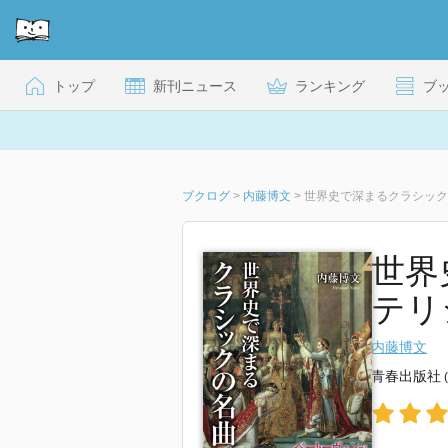
トップ
新刊ニュース
ランキング
ブ
ブクログ
>
内藤博文
>
世界史で深まるクラシック
世界
テリ
内藤博文
青春出版社