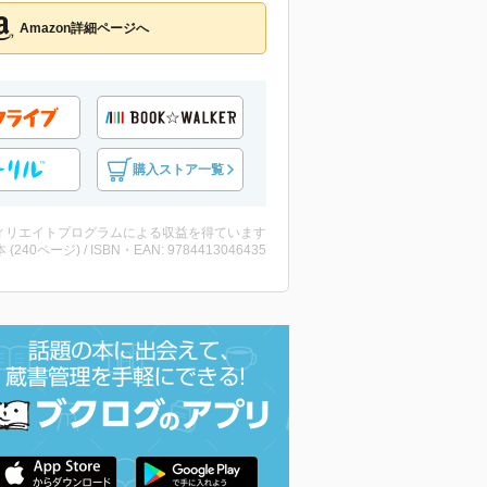
Amazon詳細ページへ
購入ストア一覧
ィリエイトプログラムによる収益を得ています
・本 (240ページ) / ISBN・EAN: 9784413046435