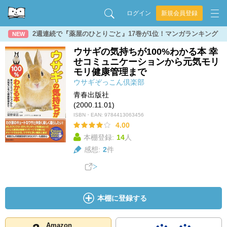
ログイン
新規会員登録
2週連続で『薬屋のひとりごと』17巻が1位！マンガランキング
NEW
ウサギの気持ちが100%わかる本 幸
せコミュニケーションから元気モリ
モリ健康管理まで
ウサギぞっこん倶楽部
青春出版社
(2000.11.01)
ISBN・EAN:
9784413063456
4.00
本棚登録:
14
人
感想:
2
件
本棚に登録する
Amazon