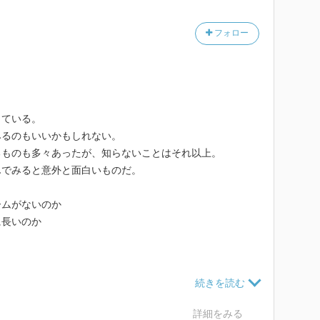
フォロー
っている。
みるのもいいかもしれない。
るものも多々あったが、知らないことはそれ以上。
んでみると意外と面白いものだ。
ームがないのか
に長いのか
さい、と人に尋ねられたことがある。
のだが（怖い顔をしているといわれるのに！）、これは
詳細をみる