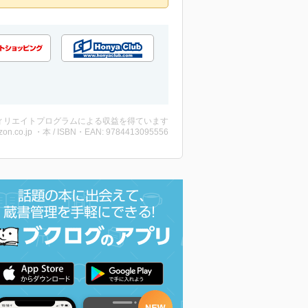
ィリエイトプログラムによる収益を得ています
on.co.jp ・本 / ISBN・EAN: 9784413095556