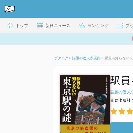
トップ
新刊ニュース
ランキング
ブ
ブクログ
>
話題の達人倶楽部
>
駅員も知らない!
駅員
話題の達人
青春出版社