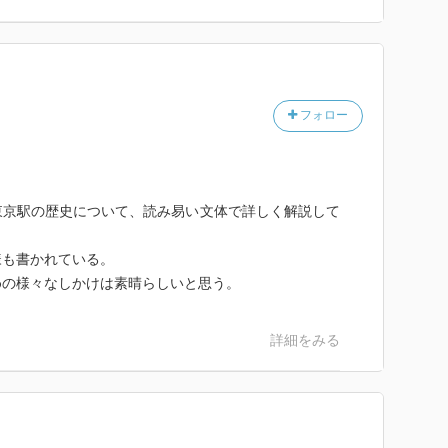
教えしましたとも！
地下街ではない」とか、馬車を意外に頻繁に見られると
駅。
フォロー
史も謎も多くて深い。
雑怪奇になる東京駅。
東京駅の歴史について、読み易い文体で詳しく解説して
東京駅は今以上に人で溢れるだろう。
様も書かれている。
こにいるかもわからない、そういう人は少なくないはず
めの様々なしかけは素晴らしいと思う。
はなかなかならないもの。
詳細をみる
な変化は簡単にはできない。
力的な駅を作り出すはずだ。