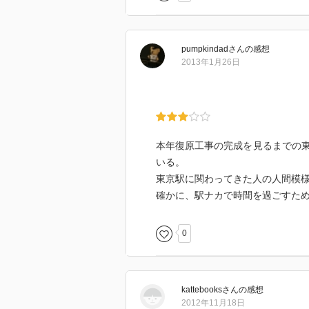
なかなかない経験でしょう？
二カ所あるのだけれど、丁寧にお
pumpkindad
さん
の感想
それにしても、キラピカ通りは「
2013年1月26日
か、いやいや、さすが天下の東京
あちこちに知らない事だらけ。
巨大な街というべきこの駅は、歴
常磐線も延伸（予定）し、更に複
本年復原工事の完成を見るまでの
課題はわかりやすさだろうか。
いる。
東京オリンピックが開催決定し、
東京駅に関わってきた人の人間模
人の流れに飲み込まれ、自分がど
確かに、駅ナカで時間を過ごすた
だ。
手を尽くしても、尽くしきったと
0
お金も時間もかかるので、大規模
しかし、少しずつの改善がより魅
kattebooks
さん
の感想
2012年11月18日