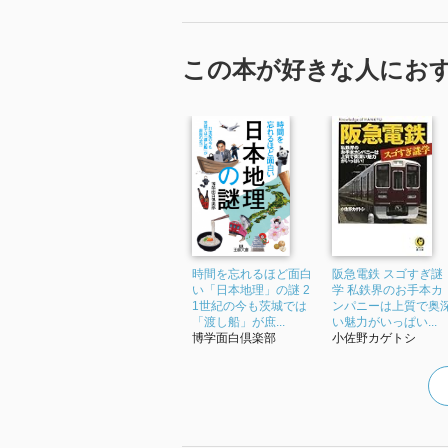
この本が好きな人にお
時間を忘れるほど面白
阪急電鉄 スゴすぎ謎
い「日本地理」の謎 2
学 私鉄界のお手本カ
1世紀の今も茨城では
ンパニーは上質で奥
「渡し船」が庶...
い魅力がいっぱい...
博学面白倶楽部
小佐野カゲトシ