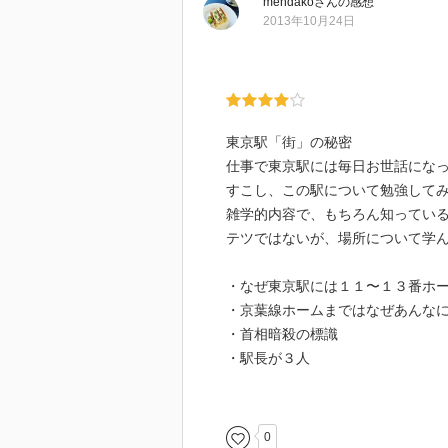
mendako
さん
の感想
2013年10月24日
東京駅「街」の秘密
仕事で東京駅には毎日お世話にな
すこし、この駅について勉強して
雑学的内容で、もちろん知ってい
テツではないが、場所について学
・なぜ東京駅には１１〜１３番ホ
・京葉線ホームまではなぜあんな
・首相暗殺の標識
・駅長が３人
などは知っていた。
実は首相暗殺の場所を教えてくだ
どこにいってもよく道を聞かれる
0