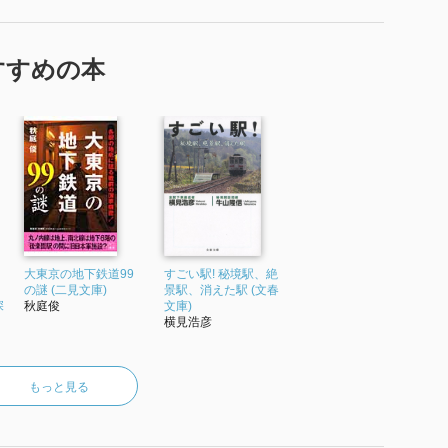
すすめの本
大東京の地下鉄道99
すごい駅! 秘境駅、絶
の謎 (二見文庫)
景駅、消えた駅 (文春
深
秋庭俊
文庫)
横見浩彦
もっと見る