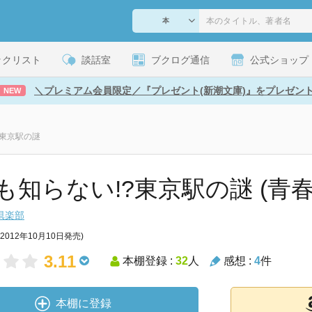
ックリスト
談話室
ブクログ通信
公式ショップ
＼プレミアム会員限定／『プレゼント(新潮文庫)』をプレゼン
NEW
?東京駅の謎
も知らない!?東京駅の謎 (青春
倶楽部
(2012年10月10日発売)
3.11
本棚登録 :
32
人
感想 :
4
件
本棚に登録