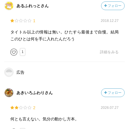
感情の転換の話では
あるふれっとさん
フォロー
朝を大事にする。
1
2018.12.27
感情は選べる。
タイトル以上の情報は無い。ひたすら最後まで自慢。結局
表情、動作、言葉のコントロールにより感情をコントロー
このひとは何を手に入れたんだろう
ル出来る。
1
詳細をみる
視座の転換と感情の転換は結びついています。
感覚的にわかっていたことが整理されたので本を読んで良
かったです。
広告
あきいろふわりさん
フォロー
2
2026.07.27
何とも言えない。気分の動かし方本。