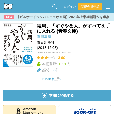
ログイン
新規会員登録
【ビルボードジャパンコラボ企画】2026年上半期話題作を考察
NEW
結局、「すぐやる人」がすべてを手
に入れる (青春文庫)
藤由達藏
青春出版社
(2018.12.08)
ISBN・EAN:
9784413097109
3.06
本棚登録:
1001
人
感想:
63
件
Kindle版
本棚に登録する
Amazon
詳細ページへ