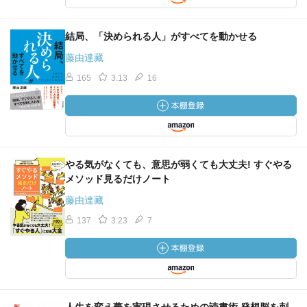
結局、「決められる人」がすべてを動かせる
藤由達藏
165
3.13
16
やる気がなくても、意思が弱くても大丈夫! すぐやる
メソッド見るだけノート
藤由達藏
137
3.23
7