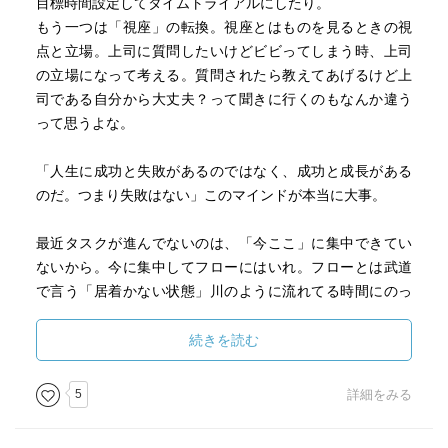
目標時間設定してタイムトライアルにしたり。
もう一つは「視座」の転換。視座とはものを見るときの視
点と立場。上司に質問したいけどビビってしまう時、上司
の立場になって考える。質問されたら教えてあげるけど上
司である自分から大丈夫？って聞きに行くのもなんか違う
って思うよな。
「人生に成功と失敗があるのではなく、成功と成長がある
のだ。つまり失敗はない」このマインドが本当に大事。
最近タスクが進んでないのは、「今ここ」に集中できてい
ないから。今に集中してフローにはいれ。フローとは武道
で言う「居着かない状態」川のように流れてる時間にのっ
て常に今に集中することが大事。
その方法として底なしの箱をイメージして今抱いてる感情
続きを読む
をその箱に入れることを想像。蓋をして、取り出すとその
感情はプラスに変わっているというのをイメージでやる。
5
詳細をみる
そうすると今に集中できるって！