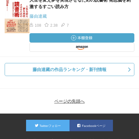
人生を変え夢を実現させるための読書術 発想脳を刺
激するすごい読み方
藤由達藏
108
2.38
7
藤由達藏の作品ランキング・新刊情報
ページの先頭へ
Twitterフォロー
Facebookページ