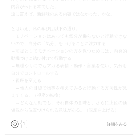
内容が伝わる本でした。
逆に言えば、新鮮味のある内容ではなかった、かな。
とはいえ、私の学びは以下の通り。
・モチベーションはあっても気分が乗らないと行動できな
いので、自分の「気分」を上げることに注力する
→前提としてモチベーションの方を保つためには、内発的
動機づけに結び付けて行動する
→無理やりにでもアガる表情・動作・言葉を使い、気分を
自分でコントロールする
・視座を変える
→他人の目線で物事を考えてみると行動する方向性が見
えてくる。（視座の転換）
→どんな活動でも、それ自体の意味と、さらに上位の価
値観から位置づけられる意味がある。（視座を上げる）
1
詳細をみる