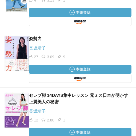
47
3.13
1
姿勢力
長坂靖子
27
3.09
9
セレブ脚 14DAYS集中レッスン 元ミス日本が明かす
上質美人の秘密
長坂靖子
12
2.80
1