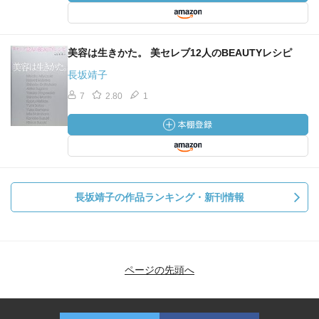
美容は生きかた。 美セレブ12人のBEAUTYレシピ
長坂靖子
7
2.80
1
長坂靖子の作品ランキング・新刊情報
ページの先頭へ