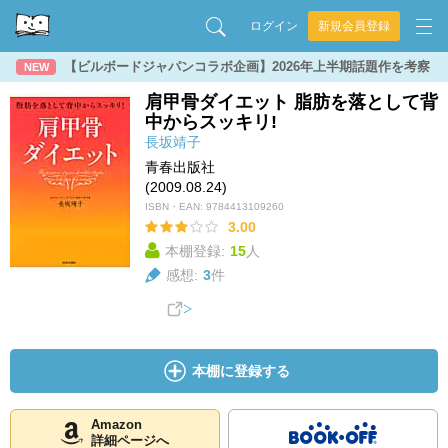
ログイン
新規会員登録
【ビルボードジャパンコラボ企画】2026年上半期話題作を考察
NEW
肩甲骨ダイエット 脂肪を落として背
中からスッキリ!
長坂靖子
青春出版社
(2009.08.24)
ISBN・EAN:
9784413109260
3.00
本棚登録:
15
人
感想:
3
件
本棚に登録する
Amazon
詳細ページへ