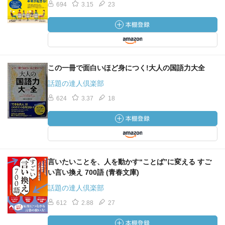
694
3.15
23
この一冊で面白いほど身につく!大人の国語力大全
話題の達人倶楽部
624
3.37
18
言いたいことを、人を動かす“ことば”に変える すご
い言い換え 700語 (青春文庫)
話題の達人倶楽部
612
2.88
27