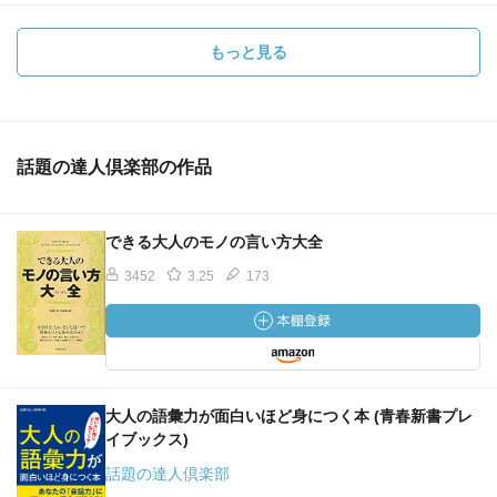
もっと見る
話題の達人倶楽部の作品
できる大人のモノの言い方大全
3452
3.25
173
大人の語彙力が面白いほど身につく本 (青春新書プレ
イブックス)
話題の達人倶楽部