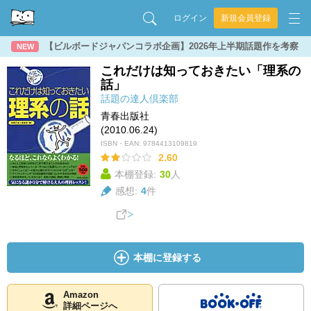
ログイン
新規会員登録
【ビルボードジャパンコラボ企画】2026年上半期話題作を考察
NEW
これだけは知っておきたい「理系の
話」
話題の達人倶楽部
青春出版社
(2010.06.24)
ISBN・EAN:
9784413109819
2.60
本棚登録:
30
人
感想:
4
件
本棚に登録する
Amazon
詳細ページへ