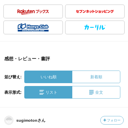
感想・レビュー・書評
並び替え:
いいね順
新着順
表示形式:
リスト
全文
sugimotonさん
フォロー