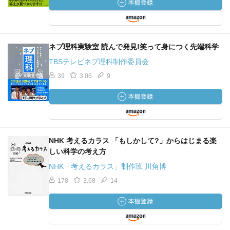
ネプ理科実験室 読んで発見!笑って身につく先端科学
TBSテレビネプ理科制作委員会
39
3.06
9
NHK 考えるカラス 「もしかして?」からはじまる楽
しい科学の考え方
NHK「考えるカラス」制作班 川角博
178
3.68
14