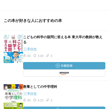
この本が好きな人におすすめの本
こどもの科学の疑問に答える本 東大卒の教師が教え
る
三澤信也
34
3.44
3
教養としての中学理科
三澤信也
95
4.22
3