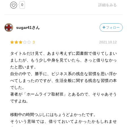
味期限が長いので、保存でおいておくのに便利だから、つ
0
詳細をみる
いつい奥へとしまっていただが、これも「半年以上たった
ものの方が 味が良い」と。
sugar41さん
フォロー
132頁のリンスの付け方に、えっ！そうなの？と、思ってし
まった。
3
2021.10.12
頭皮にリンスをつけないなんて、考えてなかった。
髪の毛だけにつければいいのなんて、シャンプーと、同じ
タイトルだけ見て、あまり考えずに図書館で借りてしまい
ようにしていたことに、衝撃だった。
ましたが、もう少し中身を見ていたら、きっと借りなかっ
たと思います。
冬であるが、花火のの火の付け方も、ビラビラの紙は、導
自分の中で、勝手に、ビジネス系の残念な習慣を思い浮か
火線の役割と、思っていたのだが、ちぎって着火するのだ
べてしまったのですが、生活全般に関する残念な習慣の本
と・・・
でした。
来年の夏まで、覚えているだろうか？？と、少し自信は無
著者が「ホームライフ取材班」とあるので、そりゃあそう
いけど、覚えておこう！
ですよね。
知っている事もあったけど、知らなこともあり、ちょっと
移動中の時間つぶしにはちょうどよかったです。
この年末に役立った本であった。
そういう意味では、借りておいてよかったかもしれませ