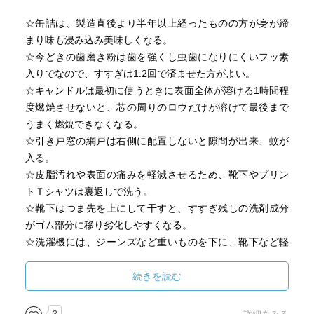
☆缶詰は、製造直後より半年以上経ったものの方が身が締
まり味も浸み込み美味しくなる。
☆今どきの歯磨き粉は歯を強くし虫歯になりにくいフッ素
入りでなので、すすぎは1.2回で済ませた方がよい。
☆キャンドルは最初に使うときに表面全体が溶ける1時間程
度燃焼させないと、芯の周りのロウだけが溶けて最後まで
うまく燃焼できなくなる。
☆引き戸窓の網戸は右側に配置しないと隙間が出来、蚊が
入る。
☆皮脂汚れや表面の痛みを軽減させるため、靴下やプリン
トＴシャツは裏返しで洗う。
☆靴下はつま先を上にして干すと、すすぎ残しの洗剤成分
がゴム部分に移り劣化しやすくなる。
☆洗濯機には、ジーンズなど重いものを下に、靴下など軽
いものを上の方に入れてまわした方が汚れがよく落ちる。
続きを読む