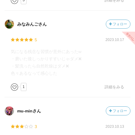
3
詳細をみる
みなみんごさん
フォロー
5
2023.10.17
気になる残念な習慣が意外にあったw
・磨いた後しっかりすすいじゃダメ❌
・髪洗ったら自然乾燥はダメ❌
色々あるなって感心した
1
詳細をみる
mu-minさん
フォロー
3
2023.10.13