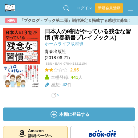
ログイン
新規会員登録
「ブクログ・ブック第二弾」制作決定＆掲載する感想大募集！
NEW
日本人の9割がやっている残念な習
慣 (青春新書プレイブックス)
ホームライフ取材班
青春出版社
(2018.06.21)
ISBN・EAN:
9784413211154
2.95
本棚登録:
441
人
感想:
42
件
本棚に登録する
Amazon
詳細ページへ