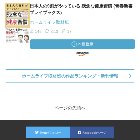
日本人の9割がやっている 残念な健康習慣 (青春新書
プレイブックス)
ホームライフ取材班
149
3.13
17
ホームライフ取材班の作品ランキング・新刊情報
ページの先頭へ
Twitterフォロー
Facebookページ