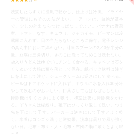
4
2019.11.04
洗髪したらすぐに温風で乾かし、仕上げは冷風、ドライヤ
ーの管理にもその方法がよい。エアコンは、自動が基本
で、少しの外出ならつけっぱなしでよい。バナナは野菜
室、トマト、なす、キュウリ、ジャガイモ、ピーマンは冷
蔵庫に入れず、日の当たらないところに保存。電子レンジ
の真ん中において温めない。計量スプーンの2／3が半分の
量。豆腐は三角切り。きのこは洗ってなめこは洗わない。
袋入りうどんはゆでずにチンして食べる。キャベツは芯を
くりぬいて大根は葉を落として保存。紙パック飲料は注ぎ
口を上にして注ぐ。シュークリームは逆さにして食べる。
ビールはドアポケットに入れず、ボウルに氷を入れ30分冷
やして飲むのがおいしい。目薬さしてもぱちぱちしない。
掃除機は引くときによく吸う。和室は夜に掃除機をかけ
る。ぞうきんは縦絞り。靴下はひっくり返して洗い、つま
先を下にして干す。パーカーは逆さにして干すとよく乾
く。水着はゴシゴシ洗うと逆効果。洗車は曇りで風が強く
ない日。毛布・布団・人・毛布・布団の順に敷くとよく眠
れる。