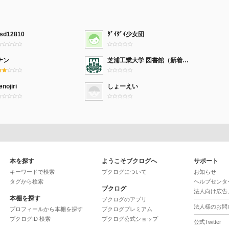
rsd12810
ﾀﾞｲﾀﾞｲ少女団
ナン
芝浦工業大学 図書館（新着本）
enojiri
しょーえい
本を探す
ようこそブクログへ
サポート
キーワードで検索
ブクログについて
お知らせ
タグから検索
ヘルプセンタ
ブクログ
法人向け広告
本棚を探す
ブクログのアプリ
法人様のお問
プロフィールから本棚を探す
ブクログプレミアム
ブクログID 検索
ブクログ公式ショップ
公式Twitter