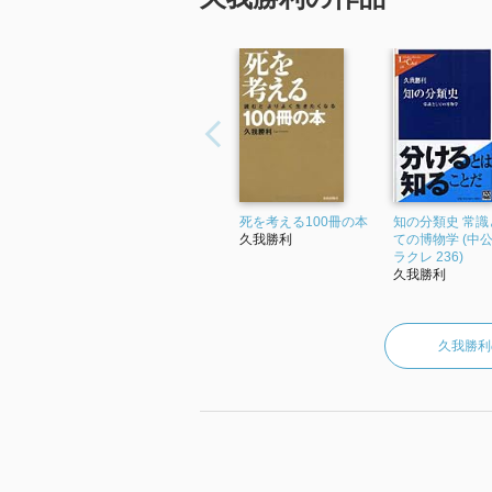
死を考える100冊の本
知の分類史 常識
久我勝利
ての博物学 (中
ラクレ 236)
久我勝利
久我勝利