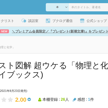
ックリスト
談話室
ブクログ通信
公式ショップ
＼プレミアム会員限定／『プレゼント(新潮文庫)』をプレゼン
NEW
物理と化学」
スト図解 超ウケる「物理と化
イブックス)
(2021年8月23日発売)
2.00
本棚登録 :
26
人
感想 :
1
件