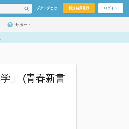
ブクログとは
新規会員登録
ログイン
サポート
ト
学」 (青春新書