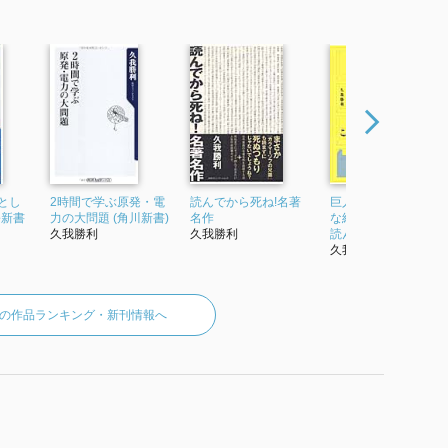
とし
2時間で学ぶ原発・電
読んでから死ね!名著
巨人たちの本棚 偉大
公新書
力の大問題 (角川新書)
名作
な経営者はこんな本
久我勝利
久我勝利
読んでいた
久我勝利
の作品ランキング・新刊情報へ