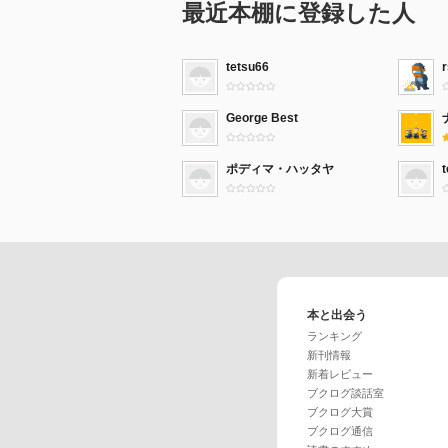
最近本棚に登録した人
tetsu66
George Best
ポディマ・ハッタヤ
t
本と出会う
ランキング
新刊情報
新着レビュー
ブクログ談話室
ブクログ大賞
ブクログ通信