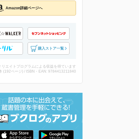
Amazon詳細ページへ
購入ストア一覧
ィリエイトプログラムによる収益を得ています
・本 (192ページ) / ISBN・EAN: 9784413211840