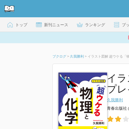
トップ
新刊ニュース
ランキング
ブ
ブクログ
>
久我勝利
>
イラスト図解 超ウケる「
イラ
プレ
久我勝利
青春出版社