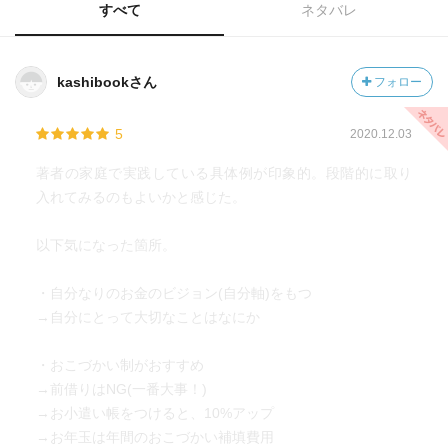
すべて
ネタバレ
kashibookさん
フォロー
5
2020.12.03
著者の家庭で実践している具体例が印象的。段階的に取り
入れてみるのもよいかと感じた。
以下気になった箇所。
・自分なりのお金のビジョン(自分軸)をもつ
→自分にとって大切なことはなにか
・おこづかい制がおすすめ
→前借りはNG(一番大事！)
→お小遣い帳をつけると、10%アップ
→お年玉は年間のおこづかい補填費用