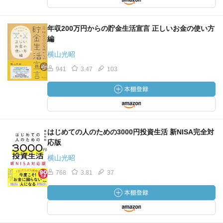
年収200万円からの貯金生活宣言 正しいお金の使い方
編
横山光昭
941
3.47
103
はじめての人のための3000円投資生活 新NISA完全対
応版
横山光昭
768
3.81
37