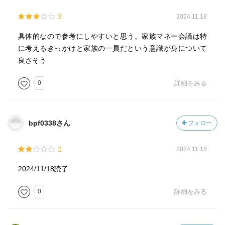
→キャッシュレスの便利さを体感
3
2024.11.18
・働く(お金を得る)経験も大事
具体的なので参考にしやすいと思う。家族マネー会議は特
・大学の学費は一部子どもにて負担
に考えるきっかけと家族の一員だという意識が身について
良さそう
0
詳細をみる
bpf0338さん
フォロー
2
2024.11.18
2024/11/18読了
0
詳細をみる