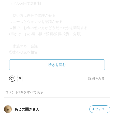
→ドルor円で選択制
・使い方は自分で管理させる
→ニーズとウォンツを意識させる
→後で、お金の使い方がどうだったかを確認する
(声かけ、お小遣い帳で消費/浪費/投資に分類)
・家族マネー会議
①家の収支を報告
→収入など家庭外に話さないように注意する
②収支の差額分で欲しい物を各自プレゼン
続きを読む
・子どもに旅行や外出予算を立ててもらう
0
詳細をみる
→行き先、予算、かかるお金(交通費、宿泊費、外食費など
の費目)を提示
コメント
1
件をすべて表示
→計画してもらい実行
・初めてのカード体験はデビットカード
あじの開きさん
フォロー
→口座残高までの利用しかできない