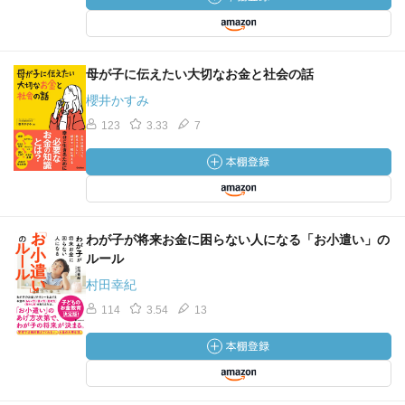
母が子に伝えたい大切なお金と社会の話
櫻井かすみ
123
3.33
7
わが子が将来お金に困らない人になる「お小遣い」の
ルール
村田幸紀
114
3.54
13