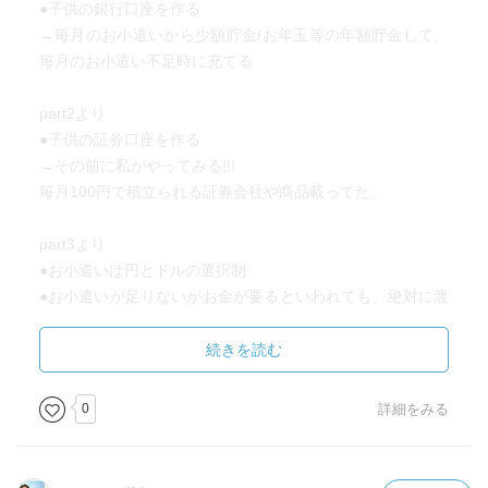
●子供の銀行口座を作る
→毎月のお小遣いから少額貯金/お年玉等の年額貯金して、
毎月のお小遣い不足時に充てる
part2より
●子供の証券口座を作る
→その前に私がやってみる!!!
毎月100円で積立られる証券会社や商品載ってた。
part3より
●お小遣いは円とドルの選択制
●お小遣いが足りないがお金が要るといわれても、絶対に渡
さない。断る（例え遠足のお菓子代が無いと言われて
も…）
続きを読む
余談「教育費負担の実態調査結果(平成28年度)」より
0
詳細をみる
大学の費用が高くなってる↓
国公立485万、私立文系695万、私立理系880万