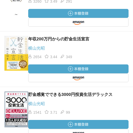
3260
3.49
291
年収200万円からの貯金生活宣言
横山光昭
2654
3.44
349
貯金感覚でできる3000円投資生活デラックス
横山光昭
1541
3.71
99