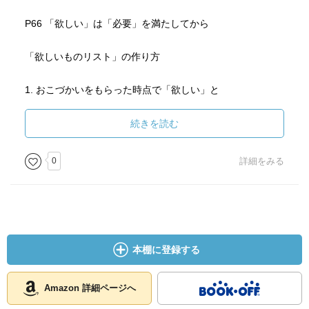
P66 「欲しい」は「必要」を満たしてから
「欲しいものリスト」の作り方
1. おこづかいをもらった時点で「欲しい」と
思っているものを一つずつ書き出す
続きを読む
2. 店頭やチラシ、ネットなどを使い、
それぞれの値段を調べる
0
詳細をみる
3. ニーズとウォンツをよく考えて、解体順序を決める
これを利用して、本当に自分に必要なものに
気づいて、それにお金を使えるようになる。
本棚に登録する
P69 消費、浪費、投資の「家計三分法」
Amazon 詳細ページへ