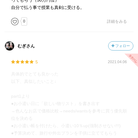
ってもらう（50万円位）
自分で払う事で授業も真剣に受ける。
0
詳細をみる
むぎさん
フォロー
5
2021.04.06
具体的でとても良かった
以下、真似したいこと↓
part1より
●お小遣い日に「欲しい物リスト」を書き出す
→色んなお店で価格比較→needs/wantsを参考に買う優先順
位を決める
●お小遣い帳を付けたら、小遣い10％up(強制させない!!!)
●予算決めて、旅行や外出プランを子供に立ててもらう