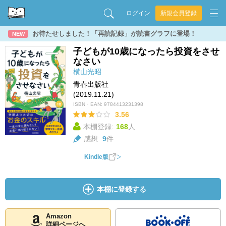
ログイン
新規会員登録
お待たせしました！「再読記録」が読書グラフに登場！
NEW
子どもが10歳になったら投資をさせ
なさい
横山光昭
青春出版社
(2019.11.21)
ISBN・EAN:
9784413231398
3.56
本棚登録:
168
人
感想:
9
件
Kindle版
本棚に登録する
Amazon
詳細ページへ