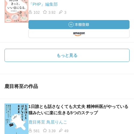
『PHP』編集部
102
3.92
3
もっと見る
鹿目将至の作品
1日誰とも話さなくても大丈夫 精神科医がやっている
猫みたいに楽に生きる5つのステップ
鹿目将至 鳥居りんこ
581
3.39
49