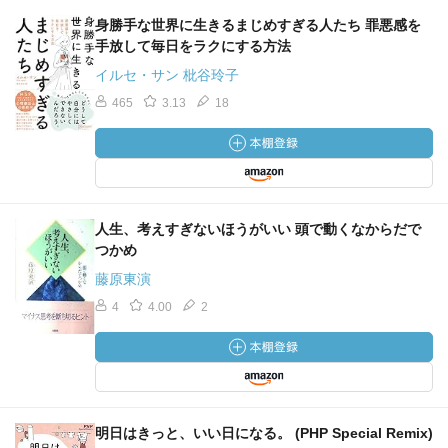
身勝手な世界に生きるまじめすぎる人たち 罪悪感を
手放して毎日をラクにする方法
イルセ・サン 枇谷玲子
465
3.13
18
人生、考えすぎないほうがいい 頭で動くなからだで
つかめ
藤原東演
4
4.00
2
明日はきっと、いい日になる。 (PHP Special Remix)