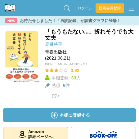
ログイン
新規会員登録
お待たせしました！「再読記録」が読書グラフに登場！
NEW
「もうもたない...」折れそうでも大
丈夫
鹿目将至
青春出版社
(2021.06.21)
ISBN・EAN:
9784413232111
3.92
本棚登録:
63
人
感想:
6
件
本棚に登録する
Amazon
詳細ページへ