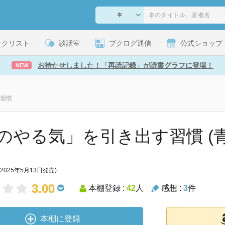
ックリスト
談話室
ブクログ通信
公式ショップ
お待たせしました！「再読記録」が読書グラフに登場！
NEW
習慣
のやる気」を引き出す習慣 (
(2025年5月13日発売)
3.00
本棚登録 :
42
人
感想 :
3
件
本棚に登録