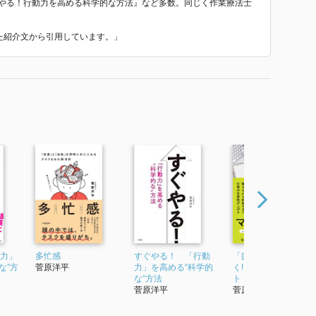
ぐやる！行動力を高める科学的な方法』など多数。同じく作業療法士
いた紹介文から引用しています。」
動力」
多忙感
すぐやる！ 「行動
「疲れない」が毎日
な”方
菅原洋平
力」を高める“科学的
く! 休み方マネジメン
な”方法
ト
菅原洋平
菅原洋平