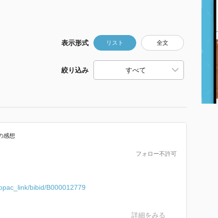
表示形式
リスト
全文
絞り込み
の感想
フォロー不許可
/opac_link/bibid/B000012779
詳細をみる