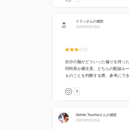
ドラン
さん
の感想
2025年8月18日
自分の脳がどういった偏りを持っ
同時系か継次系、どちらの配線ル
ものごとを判断する際、参考にで
0
Akihito Tsuchie
さん
の感想
2025年5月15日