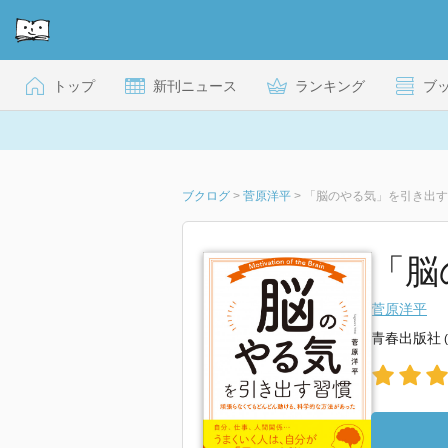
トップ
新刊ニュース
ランキング
ブ
ブクログ
>
菅原洋平
>
「脳のやる気」を引き出す
「脳
菅原洋平
青春出版社