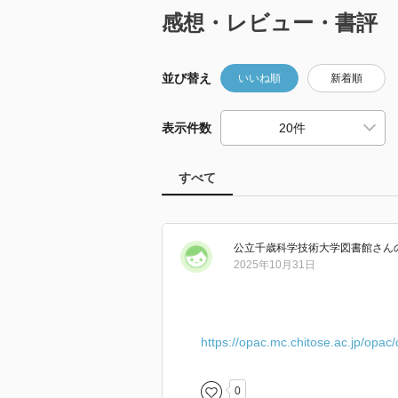
感想・レビュー・書評
並び替え
いいね順
新着順
表示件数
すべて
公立千歳科学技術大学図書館
さん
2025年10月31日
https://opac.mc.chitose.ac.jp/opac
0