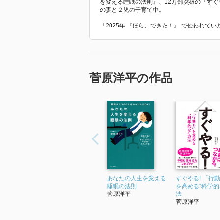
を変える睡眠の法則』、12万部突破の『す
の妻と２児の子育て中。
「2025年 『ほら、できた！』 で使われて
菅原洋平の作品
あなたの人生を変える
すぐやる! 「行
睡眠の法則
を高める“科学的
菅原洋平
法
菅原洋平