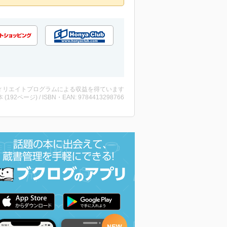
ィリエイトプログラムによる収益を得ています
・本 (192ページ) / ISBN・EAN: 9784413298766