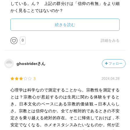
している。ん？ 上記の群分けは「信仰の有無」をより細
かく見ることではないのか？
このあたりの論理的な揺らぎが，実は宗教心理学の足枷だ
続きを読む
ったりするのではないだろうか？
0
詳細をみる
さらに筆者は，多くの日本人は宗教を信仰しているかどう
かについて「継続的に信じること」に囚われ過ぎていると
指摘し，受験の時だけでも祈ったりすることも信仰の一部
ghostriderさん
フォロー
であると考えられるという。それは否定しないが，継続性
を無視することを要求しても，それでも「無宗教だ」と多
3
2024.04.28
くの日本人は答えるだろう。宗教への所属感がないのだか
らそう答えるしかない。部活なら3日で辞めても「所属して
心理学は科学なので測定することから。宗教性を測定する
いた」と言うだろう。宗教に対しては，多くの日本人は名
とは？宗教心が惹起するのは生死に関わる体験をすると
目すら自覚していないのが実態だろう。
き。日本文化のベースにある宗教的価値観→日本人らし
さ。宗教とは信仰なのか。全てが相対的であるときの不安
発達の側面から考えるとしても「成人になっても宗教性が
定さを乗り越える絶対的存在。そこに帰依しておけば，不
未成熟な場合がある」とはどういうことなのか？ 宗教的
安定でなくなる。ホメオスタシスみたいなものか。何が正
成熟とはそもそも何なのか？