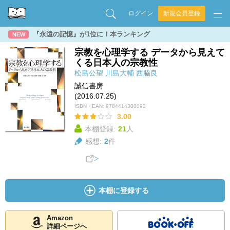
ログイン
新規会員登録
『永遠の記憶』が1位に！本ランキング
NEW
宗教を心理学する データから見えて
くる日本人の宗教性
松島公望
川島大輔
西脇良
誠信書房
(2016.07.25)
ISBN・EAN:
9784414300093
3.00
本棚登録:
21
人
感想:
2
件
本棚に登録する
Amazon
詳細ページへ