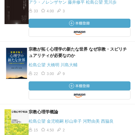
アラ・ノレンザヤン 藤井修平 松島公望 荒川歩
しかしながら，得られた回答には胸を打つものがあるのも
33
4.00
3
事実だ。死児への卒業証書授与は，慰霊とともに遺族への
癒しのための儀礼と言える。
【第2章】
宗教が拓く心理学の新たな世界 なぜ宗教・スピリチ
今度は阪神・淡路大震災のその後の行動と心理。筆者らが
ュアリティが必要なのか
ろうそく法要に参加した時の「フィールドノート」が紹介
松島公望 大橋明 川島大輔
されているが，これを見て，著者に対する気持ちの悪さを
22
3.00
9
感じた。これは自分自身が阪神・淡路大震災の被災者であ
ることもあるし，まるで盗み聞きしたことを記録している
ものに読み取れるからだ。この記録には，マスコミ関係者
も出てくるが，この心理学者とは異なり，記者であること
を明示していたに違いない。了承の下でのインタビューは
宗教心理学概論
問題ないだろうが，心理学者とはこんなにコソコソする部
分があるのか。少なくともこんな記録をオープンにする神
松島公望 金児曉嗣 杉山幸子 河野由美 西脇良
経が理解できない。
15
4.50
2