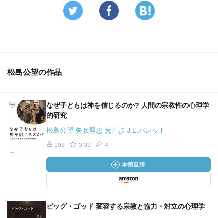
（回収率4割強），その裏で「この辛さを“メシのタネ”にし
ようとしている輩がいる」ことに不条理さを感じている人
がいただろうと考えるのは，度が過ぎている想像だろう
か？
また，「宗教が担ってきたこころのケアから分離・独立し
松島公望の作品
た心理学・心理療法は，合理的・科学的であることを志向
した。(p.24)」というのはウソも入っていると思う。少なく
とも力動系の心理学者には「エビデンスいる？」という科
なぜ子どもは神を信じるのか? 人間の宗教性の心理学
学的とは言えない姿勢が見られる。
的研究
さらに，「公立学校での特定宗教に基づく活動の禁止」が
松島公望 矢吹理恵 荒川歩 J.L.バレット
「第二次大戦敗戦以前の国家神道への厳しい反省からきて
108
3.33
4
いる。(p.24)」という記述も，表向きは自由と民主主義のた
めだが，背後に，「日本という国家が神道を通じた精神の
結集によって恐ろしく強固な共同体になり得ることへの警
戒心」を持っていたGHQによる「精神的去勢」があった。
とはいえ，こんなことを知っている心理学者はほとんどい
ビッグ・ゴッド 変容する宗教と協力・対立の心理学
ないだろうし，知っていても踏み込まないだろう。