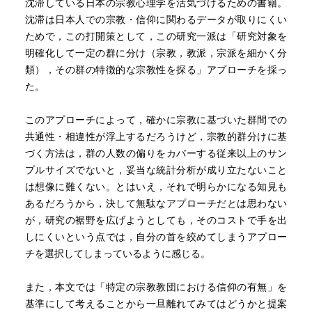
沈滞している日本の宗教心理学を活気づけるための書籍。
沈滞は日本人での宗教・信仰に関わるデータが取りにくい
ためで，この打開策として，この研究一派は「研究対象を
明確化して一定の群に分け（宗教，教派，宗派を細かく分
類），その群の特徴的な宗教性を探る」アプローチを採っ
た。
このアプローチによって，確かに宗教に基づいた群間での
共通性・相違性が浮上するだろうけど，宗教的群分けに基
づく方法は，群の人数の偏りをカバーする従来以上のサン
プルサイズでないと，妥当な統計分析が成り立たないこと
は想像に難くない。とはいえ，それで明らかになる知見も
あるだろうから，決して無駄なアプローチだとは思わない
が，研究の裾野を広げようとしても，そのコストで手を出
しにくいという点では，自分の首を絞めてしまうアプロー
チを選択してしまっているように感じる。
また，本文では「特定の宗教教団における信仰の有無」を
基準にして考えることから一旦離れてみてはどうかと提案