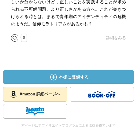
しいか分からないけど，正しいことを実践することが求め
られる不可解問題。より正しさがある方へ。これが突きつ
結局，宗教とは世界のありように対する捉え方，すなわち
けられる時とは。まるで青年期のアイデンティティの危機
認知の研究と考えれば，よりよく把握されるのではない
のようだ。信仰モラトリアムがあるかも？
か。
0
詳細をみる
【第1章】
東日本大震災での死児に卒業証書を授与する「非合理的行
為」には，どのような思いが込められているかの分析を扱
っている。しかし，このような「非合理的行為」は，例え
本棚に登録する
ば，殉職した刑事を2階級昇格したりするのも同じである。
震災特有の行動として彩ることは憚られる。
Amazon 詳細ページへ
これを，関係者に対する調査によって検討しようとする姿
勢は，申し訳ないが，「心のケアお断り」と被災地で臨床
心理士派遣（押しつけ？）が結果的に迷惑がられるのと似
た側面があると感じてしまう。もちろん，同意した人が調
本ページはアフィリエイトプログラムによる収益を得ています
査に回答しているのだろうからデータはそれでいいのだが