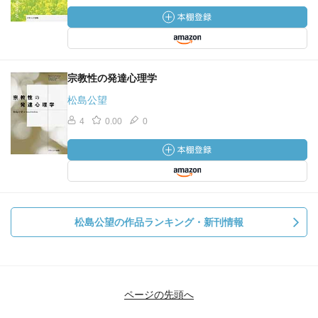
また，インタビューでの協力者のコメントは，新聞記者に
も聞かれた時に答える内容とほぼ変わりないと思われる。
新聞とは違い，発言のママ掲載できる利点はあるが，それ
以外の「心理学的」と言えそうなところもまた，常識的な
宗教性の発達心理学
新聞記事でも見られるような内容に過ぎないようにも思
う。
松島公望
4
0.00
0
新聞記者ではなく心理学者でないと分からなかった部分は
あるのだろうか？ かつて，岸田秀は「心理学はプロのレ
ベルが低いのではなく，アマのレベルが高い」と言った。
本章は，社会記事を超えていないと思う。宗教心理学の停
滞の一旦は，マスコミでも取り扱っている質的なアプロー
チとの差別化やそこからの飛躍が停滞しているところにあ
松島公望の作品ランキング・新刊情報
るのではないか。マスコミも書ける宗教心理論ではなく，
宗教心理学になるには方法論がポイントになる。
ページの先頭へ
【第3章】