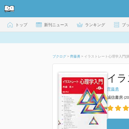
トップ
新刊ニュース
ランキング
ブ
ブクログ
>
齊藤勇
>
イラストレート心理学入門[第
イラ
齊藤勇
誠信書房
(2