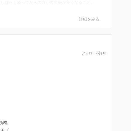
もしばらく経ってからの方が再生率が良くなること。
詳細をみる
フォロー不許可
：
領域。
ーエゴ