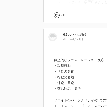
・レミニッセンス…学習直後より
0
H.Sato
さん
の感想
2010年4月21日
典型的なフラストレーション反応
・攻撃行動
・活動の激化
・行動の固着
・逃避、回避
・落ち込み、退行
フロイトのパーソナリティの3つの
１．エス ２．エゴ ３．スーパ