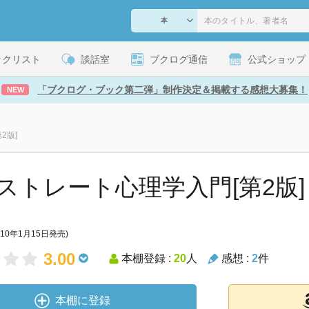
ックリスト
談話室
ブクログ通信
公式ショップ
「ブクログ・ブック第二弾」制作決定＆掲載する感想大募集！
NEW
2版]
ストレート心理学入門[第2版]
010年1月15日発売)
3.00
本棚登録 :
20
人
感想 :
2
件
本棚に登録