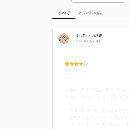
すべて
ネタバレのみ
まつT
さん
の感想
2021年6月23日
再読。
心理学に関する用語や実験が簡潔
心理学を学ぶ方にとっては読みや
・内発的動機の方が学習継続時間
・洞察学習を通して得た知識は忘
・ツァイガルニク効果…失恋など