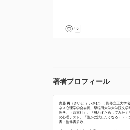
ユング：心には次の4つの機能があ
１．思考機能、２．感情機能、３
0
好意を生じる対人的要因
１．近接性と接触性
２．行為の互恵性と自尊心の確認
３．外見的魅力
４．自己開示とコミュニケーショ
５．類似性と補完性
著者プロフィール
齊藤 勇（さいとう いさむ）：監修立正大学
ネス心理学学会会長。早稲田大学大学院文学
理学』（西東社）、『思わずためしてみたく
の心理テスト』『誰かに試したくなる・・・
書・監修書多数。