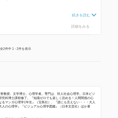
る。
．感覚機能、４．直感機能
詳細をみる
全2件中 1 - 2件を表示
ン
名誉教授。文学博士。心理学者。専門は、対人社会心理学。日本ビジ
研究科博士課程修了。『知識ゼロでも楽しく読める！人間関係の心
なるマンガ心理学1年生』（宝島社）、『誰にも言えない・・・大人
大人の心理学』『ビジュアル心理学図鑑』（日本文芸社）ほか著