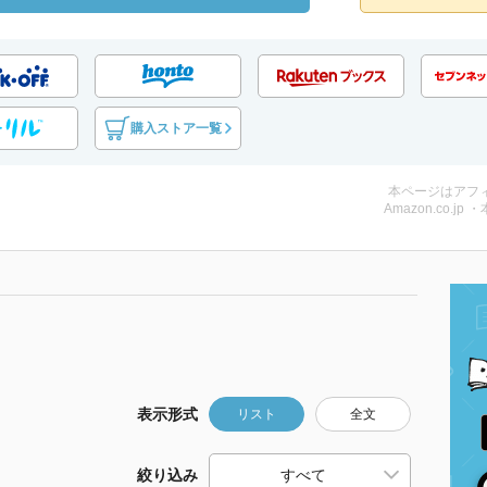
購入ストア一覧
本ページはアフ
Amazon.co.jp 
表示形式
リスト
全文
絞り込み