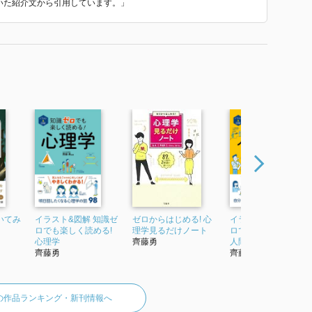
ていた紹介文から引用しています。」
いてみ
イラスト&図解 知識ゼ
ゼロからはじめる! 心
イラスト&図解 知識
ロでも楽しく読める!
理学見るだけノート
ロでも楽しく読める!
心理学
齊藤勇
人間関係の心理学
齊藤勇
齊藤勇
の作品ランキング・新刊情報へ