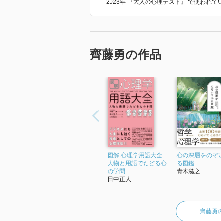
「2023年 『大人の心理テスト』 で使われ
齊藤勇の作品
図解 心理学用語大全
心の深層をのぞ
人物と用語でたどる心
る図鑑
の学問
青木滋之
田中正人
齊藤勇