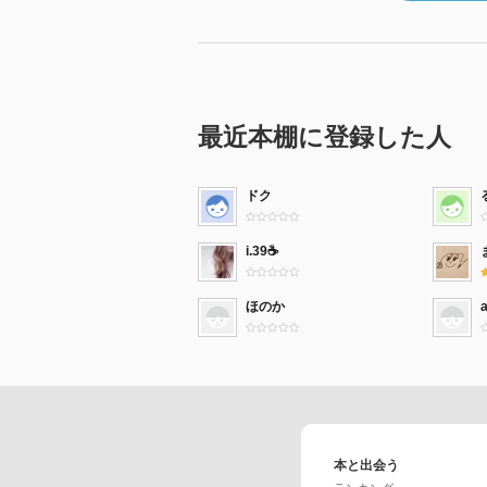
最近本棚に登録した人
ドク
i.39☕️
ほのか
本と出会う