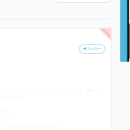
フォロー
ににまとめられている。コラムもたくさんあり、趣味で
すくおすすめ。
が長い
れにくい。
未完了のままの方が記憶され続ける。