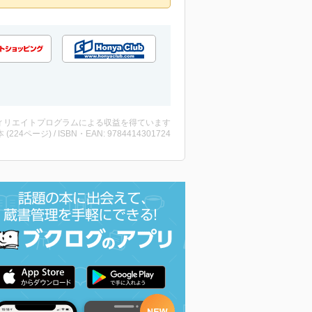
ィリエイトプログラムによる収益を得ています
・本 (224ページ) / ISBN・EAN: 9784414301724