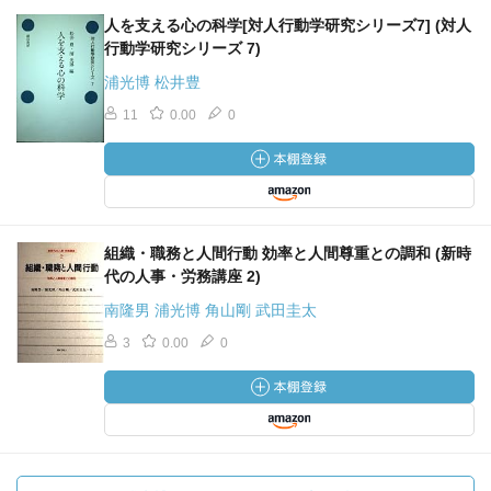
人を支える心の科学[対人行動学研究シリーズ7] (対人
行動学研究シリーズ 7)
浦光博 松井豊
11
0.00
0
組織・職務と人間行動 効率と人間尊重との調和 (新時
代の人事・労務講座 2)
南隆男 浦光博 角山剛 武田圭太
3
0.00
0