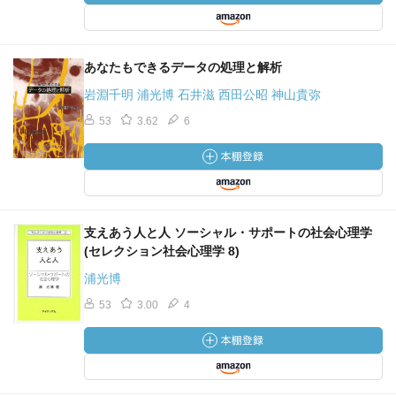
あなたもできるデータの処理と解析
岩淵千明 浦光博 石井滋 西田公昭 神山貴弥
53
3.62
6
支えあう人と人 ソーシャル・サポートの社会心理学
(セレクション社会心理学 8)
浦光博
53
3.00
4