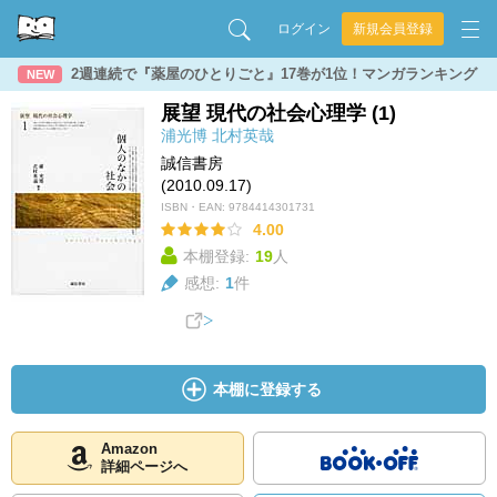
ログイン
新規会員登録
2週連続で『薬屋のひとりごと』17巻が1位！マンガランキング
NEW
展望 現代の社会心理学 (1)
浦光博
北村英哉
誠信書房
(2010.09.17)
ISBN・EAN:
9784414301731
4.00
本棚登録:
19
人
感想:
1
件
本棚に登録する
Amazon
詳細ページへ