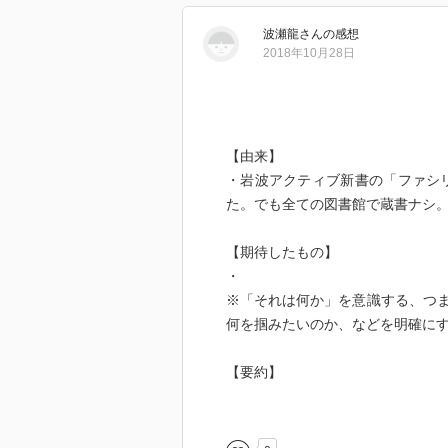
という媒体だと正直むずかしい。
波瀬龍
さん
の感想
は急速に深めるということだけは
2018年10月28日
【由来】
・岩波アクティブ新書の「ファシリ
た。でも全ての図書館で蔵書ナシ
【期待したもの】
・
※「それは何か」を意識する、つ
何を掴みたいのか、などを明確に
【要約】
・
【ノート】