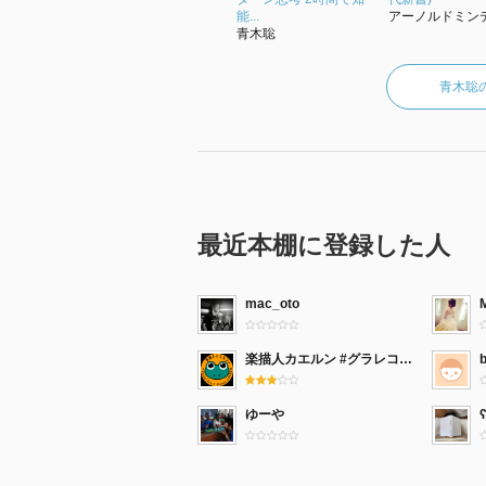
能...
アーノルドミンデ.
青木聡
青木聡
最近本棚に登録した人
mac_oto
楽描人カエルン #グラレコ写経
ゆーや
ʕ