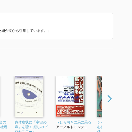
いた紹介文から引用しています。」
合の
身体症状に「宇宙の
うしろ向きに馬に乗る
シャーマンズボディ
談社現
声」を聴く 癒しのプ
アーノルドミンデ...
心身の健康・人間関
ロセスワーク
係・コミュニティを