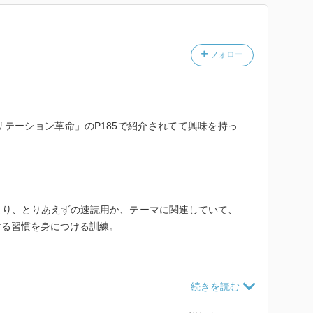
しかし、「ワールドワーク」の実践者と実際会えば理解
わかった。たぶん。
フォロー
テーション革命」のP185で紹介されてて興味を持っ
。
まり、とりあえずの速読用か、テーマに関連していて、
する習慣を身につける訓練。