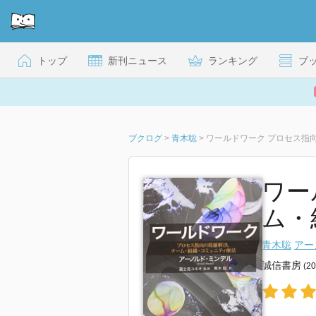
トップ
新刊ニュース
ランキング
ブ
ブクログ
>
青木聡
>
ワールドワーク プロセス指
ワー
ム・
青木聡
アー
誠信書房
(2