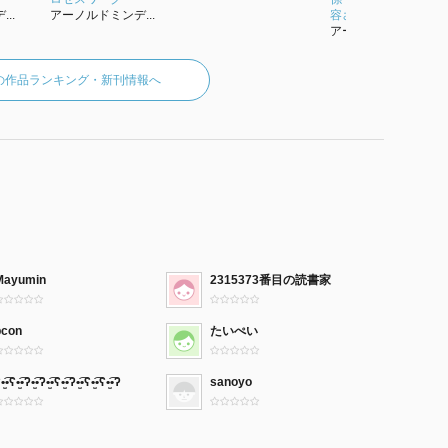
..
アーノルドミンデ...
容させる新しいシャ...
アーノルドミンデ...
の作品ランキング・新刊情報へ
Mayumin
2315373番目の読書家
bcon
たいぺい
•̫͡•ʕ•̫͡•ʔ•̫͡•ʔ•̫͡•ʕ•̫͡•ʔ•̫͡•ʕ•̫͡•ʕ•̫͡•ʔ
sanoyo