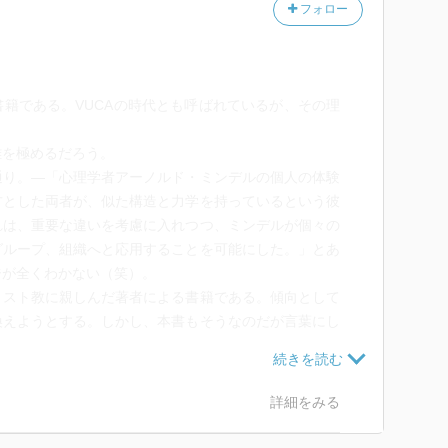
フォロー
籍である。VUCAの時代とも呼ばれているが、その理
を極めるだろう。
り。―「心理学者アーノルド・ミンデルの個人の体験
方とした両者が、似た構造と力学を持っているという彼
れは、重要な違いを考慮に入れつつ、ミンデルが個々の
グループ、組織へと応用することを可能にした。」とあ
ジが全くわかない（笑）。
スト教に親しんだ著者による書籍である。傾向として
換えようとする。しかし、本書もそうなのだが言葉にし
プのものについては理解が難しくなってしまう。
ス式（苫米地式）コーチング」「アドラー心理学」
、文章からも何を表現したかったのかをリアリティをを
詳細をみる
ワールドワーク」も含めてこれらは互換性があるから。
てるかどうかが相互理解の前提だと思っているが、本