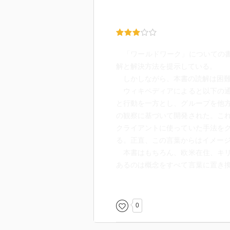
「ワールドワーク」についての書
解と解決方法を提示している。
しかしながら、本書の読解は困難
ウィキペディアによると以下の通
と行動を一方とし、グループを他
の観察に基づいて開発された。こ
クライアントに使っていた手法を
る。正直、この言葉からはイメー
本書はもちろん、欧米在住、キリ
あるのは概念をすべて言葉に置き
た途端にその本質が失われるタイ
とある経験や知識、例えば「タイ
「引き寄せの法則」等…があれば
0
持って体験することができる。「
個人的には「心的イメージ」が持