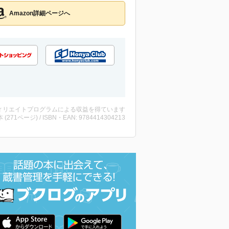
Amazon詳細ページへ
ィリエイトプログラムによる収益を得ています
・本 (271ページ) / ISBN・EAN: 9784414304213