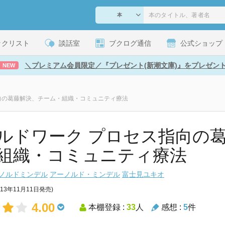
ックリスト
談話室
ブクログ通信
公式ショップ
＼プレミアム会員限定／『プレゼント(新潮文庫)』をプレゼン
NEW
向の葛藤解決、チーム・組織・コミュニティ療法
ルドワーク プロセス指向の
組織・コミュニティ療法
ノルドミンデル
アーノルド・ミンデル
富士見ユキオ
013年11月11日発売)
4.00
本棚登録 :
33
人
感想 :
5
件