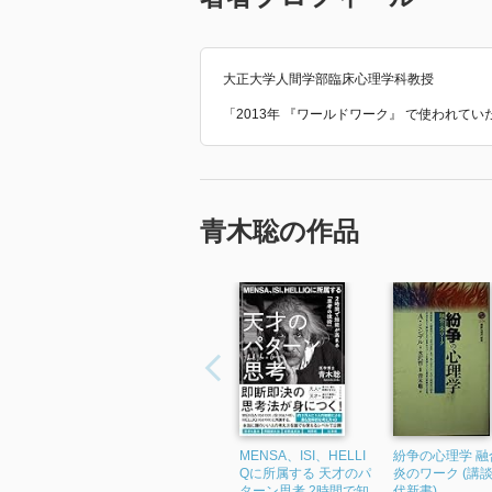
大正大学人間学部臨床心理学科教授
「2013年 『ワールドワーク』 で使われて
青木聡の作品
MENSA、ISI、HELLI
紛争の心理学 融
Qに所属する 天才のパ
炎のワーク (講
ターン思考 2時間で知
代新書)