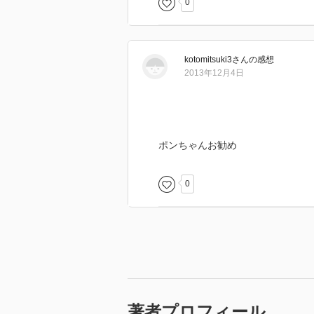
0
・
【目次】
kotomitsuki3
さん
の感想
2013年12月4日
ポンちゃんお勧め
0
著者プロフィール