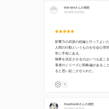
bob-tani
さん
の感想
2018年10月8日
影響力の武器の続編と行ってよい
人間の行動というものを社会心理
常に手前にある。
物事を決定させるのはいつも起こ
著者のシリーズに戦略編があるこ
ると思い起こさせられた。
2
hisashiaoki
さん
の感想
2018年2月20日