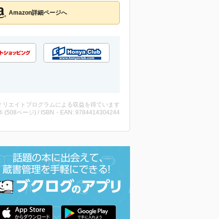
Amazon詳細ページへ
ィリエイトプログラムによる収益を得ています
・本 (508ページ) / ISBN・EAN: 9784414304244