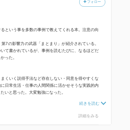
フォロー
ることでそれに意識がいくようになる
うことで目標達成率が上がる 昼食を食べ終わって席が
、などと指定するとやる確率が上がる
い製品を選ぶ可能性が高まる、対して時間無制限だと性
けるという事を多数の事例で教えてくれる本。注意の向
吟味することで騙されなくなる
、特別性があるものだとより返すようになる
、第7の影響力の武器「まとまり」が紹介されている。
や言葉を真似ると報酬が弾む
ついて書かれているが、事例を読むたびに、なるほどだ
点を曝け出し、その後にしかしやだがという言葉でつな
多かった。
信頼が得られやすくなる
れば、食いつきやすくなる
を祈ると浮気する確率が低くなる、なぜなら自分への一
うまくいく説得手法など存在しない・同意を得やすくな
的に日常生活・仕事の人間関係に活かせそうな実践的内
感を持つ またアドバイスなどをさせると勝手に親近感
きたいと思った。大変勉強になった。
と親近感を持ちやすい そのためパッと購入させたい時
訳者は、訳者のお陰でチャルディーニのスタイルをその
詳細をみる
ると言っているが、そこが私にとっては引っかかるのだ