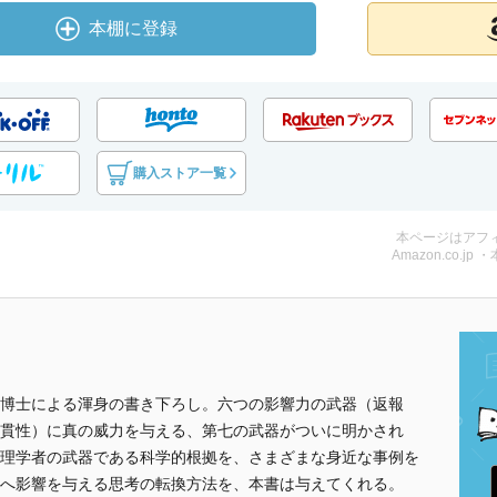
本棚に登録
購入ストア一覧
本ページはアフ
Amazon.co.jp 
博士による渾身の書き下ろし。六つの影響力の武器（返報
貫性）に真の威力を与える、第七の武器がついに明かされ
理学者の武器である科学的根拠を、さまざまな身近な事例を
へ影響を与える思考の転換方法を、本書は与えてくれる。