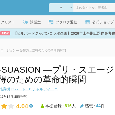
ックリスト
談話室
ブクログ通信
公式ショップ
【ビルボードジャパンコラボ企画】2026年上半期話題作を考察
NEW
リ・スエージョン― 影響力と説得のための革命的瞬間
E-SUASION ―プリ・スエー
得のための革命的瞬間
根寛樹
ロバート・B.チャルディーニ
017年12月15日発売)
4.04
本棚登録 :
816
人
感想 :
44
件