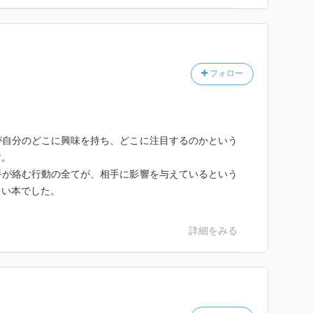
愛映画を観た後に独自性を訴えた美術館の広告を見せる
行っているという内容では関心を持たれなかった
する刺激の方が、パブロフの犬の刺激より強い 部屋を
もカット割が多いと何が言いたいのか頭に入らない
商品を多く加えた状態で、自分たちの特徴を差異し、押
フォロー
されるようになる
れる 謎の途中で話が終わったり謎がある人には興味を
気になってそれが頭から離れられずに、そこから作業を
が自分のどこに興味を持ち、どこに注目するのかという
を持つ 同じイニシャルのものには親近感が湧く また
す。
手が絡む行動の全てが、相手に影響を与えているという
方が従業員に寄り添いながら仕事をすることができる
白い本でした。
きる場所だと文章の言葉遣いが柔らかくなる
る 例えば女の子は数学ができないというステレオタイ
詳細をみる
点数が下がる つまり自己肯定感を高め、不安を取り除
である
やすくなる 授業で肺炎について学習すると自分の肺に
る可能性が高くなる また、老人はポジティブなことに
ので幸福度が高くなる つまり1日の初めに幸福だと思