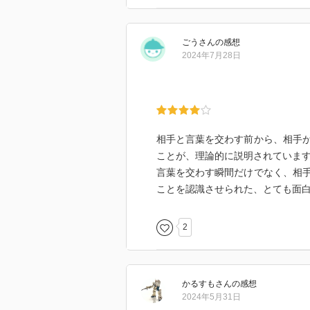
少人数になろうとする 例えば恋
といく人が増えたが、逆に多くが
・動物は新しい環境に馴染もうと
ごう
さん
の感想
出る時にものを忘れてしまう CM
2024年7月28日
・競合と似たような特徴を持った
し出すと目立つためより強く認識
・ミステリアスなものに人は惹か
持つ また作業の途中で終わると
スッとスタートすることができる
相手と言葉を交わす前から、相手
・私たちは自分と近いものに興味
ことが、理論的に説明されていま
発音しやすいものは好まれやすい
言葉を交わす瞬間だけでなく、相
・従業員が見えながら仕事をする
ことを認識させられた、とても面
また、一般人をよく見ることがで
・人は事前のメンタルに左右され
2
プがあるため、女と記入させると
いた状態で物事に臨むことが大事
・人は言われたことに注意を向け
かるすも
さん
の感想
注意を向け、自分もそうだと感じ
2024年5月31日
目を向け、生きていることが多い