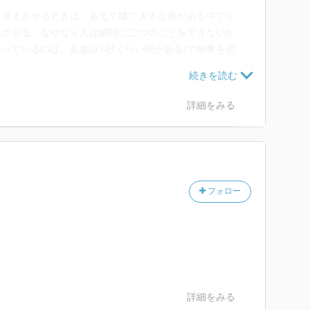
て考えさせるときは、あえて隣で大きな音がある中で小
出させる、なぜなら人は瞬時に二つのことをできないか
っているのは、高速(0.5秒くらい間がある)で物事を切
る 例えばふわふわの雲があると快適さのあるソファー
と経済性のあるソファーを求める、しかも消費者はこの
詳細をみる
 また、バナー広告の回数が多い方がその企業に対する
は記憶に残っていない
その企業を評価させると評価が高くなる、そのため他に
重要
思いついた案をまず調べ、自分を納得させる、全ての案
フォロー
め このとき良い面にしか目を向けないため、時間をと
えるべきである
行させることで、記者たちは米軍に対する愛情を抱くよ
の仕方など)についてみているため興味を持ち、そのよ
。
の大義名分や与える影響についての記事が減った
だと考えやすい
詳細をみる
衆に紛れようとするが、恋愛や性的刺激がある状態では