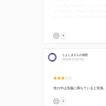
・人が考えたがらないものについ
さい声で話し、対象者に身を前に
ら、マルチタスクができていると思
り替えているからである
・後ろの広告によって意識が変わ
を求めるが、後ろにコインがある
4
広告に影響されたと思っていない
イメージが上がる、これも消費者
・ライバル企業のことを考えずに
とよしま
さん
の感想
考えさせないようにさせることが
2024年12月27日
・サフィスファイシング パッと
を比較検討するのは骨が折れるた
って失敗した時にどうなるかを考
・イラク戦争時に米軍に記者を同
うになった、また細かい情報(生活
世の中は洗脳に満ちていると実感
うな記事が増えた、その結果米軍
・人は自分が見ているものが原因
2
・恐怖などを感じたあとは人は群