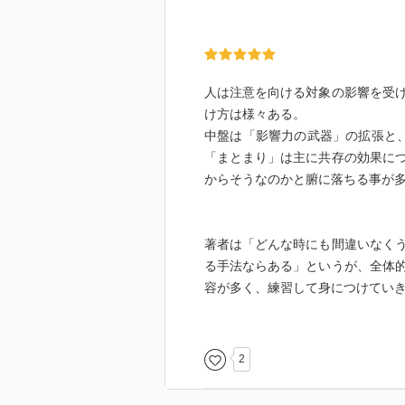
うことや明るい側面に注意を向け
・もしそうしたらその時は、を使
空いていたらそこで履歴書を書く
・時間がない状況下だと性能が低
人は注意を向ける対象の影響を受
能が高い製品を選ぶようになる 
け方は様々ある。
・返報性の原理 有意義、意外性
中盤は「影響力の武器」の拡張と
・類似性 販売員が相手の喋り方
「まとまり」は主に共存の効果に
・信頼性 相手がわかっている弱
からそうなのかと腑に落ちる事が
げ、ポジティブな点を見せると、
・希少性 人は失うリスクが高け
・一貫性 恋人同時が相手の幸せ
著者は「どんな時にも間違いなく
貫性を通そうとするからである
る手法ならある」というが、全体
・同じことをしている集団に親近
容が多く、練習して身につけてい
を持ち始める
・音楽はシステム1であり、パッ
にはBGMなどは有効である
ただ若干読みにくさを感じた。監
2
とおりに日本語で楽しむ事ができ
ろうと思った。