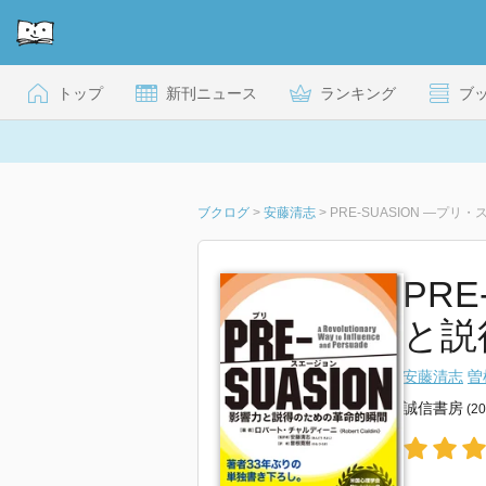
トップ
新刊ニュース
ランキング
ブ
ブクログ
>
安藤清志
>
PRE-SUASION ―プ
PR
と説
安藤清志
曽
誠信書房
(2