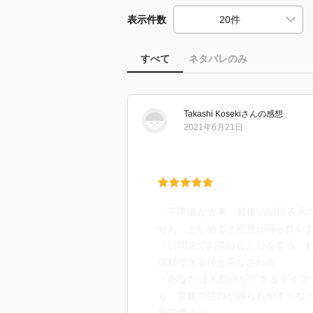
表示件数
すべて
ネタバレのみ
Takashi Koseki
さん
の感想
2021年6月21日
・下準備が大事 最後の値段表示の
せん、としめると同意が得られや
・訪問先でお茶目なふりをする 
信頼できる仲と見なされる
・あなたは人助けができるタイプ
り、実験の協力が得られやすくな
方で考える