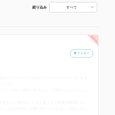
絞り込み
フォロー
時にこのサービスで100万ドルもらうわけにはいきま
すくなる
わざと一回外に資料を取りにいって勝手に入ってくると
ですか？と聞かれ、ええと答えると特権的瞬間がおこ
った 人は肯定的に何事も探そうとするし、狭められた