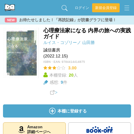
ログイン
新規会員登録
お待たせしました！「再読記録」が読書グラフに登場！
NEW
心理療法家になる 内界の旅への実践
ガイド
ルイス・コゾリーノ
山田勝
誠信書房
(2022.12.15)
ISBN・EAN:
9784414414875
3.00
本棚登録:
20
人
感想:
9
件
本棚に登録する
Amazon
詳細ページへ