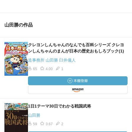
山田勝の作品
クレヨンしんちゃんのなんでも百科シリーズ クレヨ
ンしんちゃんのまんが日本の歴史おもしろブック(1)
造事務所 山田勝 臼井儀人
65
4.00
1
1日1テーマ30日でわかる戦国武将
山田勝
59
3.67
2