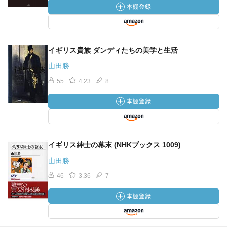
イギリス貴族 ダンディたちの美学と生活
山田勝
55
4.23
8
イギリス紳士の幕末 (NHKブックス 1009)
山田勝
46
3.36
7