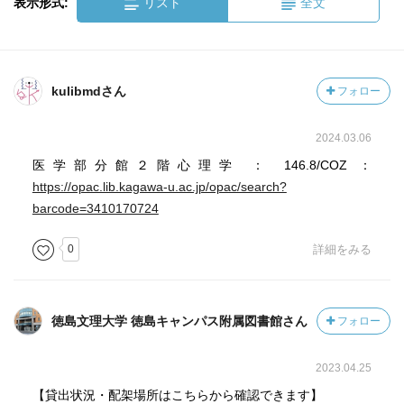
表示形式:
リスト
全文
kulibmdさん
フォロー
2024.03.06
医学部分館２階心理学 ： 146.8/COZ ：
https://opac.lib.kagawa-u.ac.jp/opac/search?
barcode=3410170724
0
詳細をみる
徳島文理大学 徳島キャンパス附属図書館さん
フォロー
2023.04.25
【貸出状況・配架場所はこちらから確認できます】