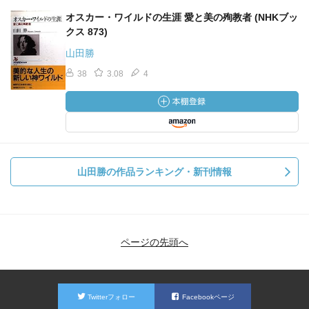
オスカー・ワイルドの生涯 愛と美の殉教者 (NHKブッ
クス 873)
山田勝
38
3.08
4
山田勝の作品ランキング・新刊情報
ページの先頭へ
Twitterフォロー
Facebookページ