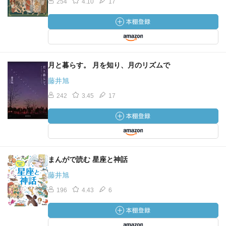
254
4.10
17
月と暮らす。 月を知り、月のリズムで
藤井旭
242
3.45
17
まんがで読む 星座と神話
藤井旭
196
4.43
6