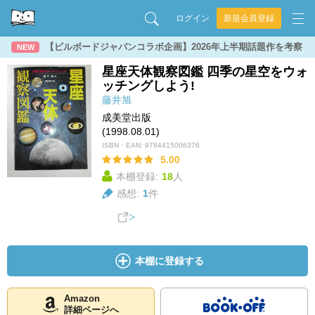
ログイン
新規会員登録
【ビルボードジャパンコラボ企画】2026年上半期話題作を考察
NEW
星座天体観察図鑑 四季の星空をウォ
ッチングしよう!
藤井旭
成美堂出版
(1998.08.01)
ISBN・EAN:
9784415006376
5.00
本棚登録:
18
人
感想:
1
件
本棚に登録する
Amazon
詳細ページへ