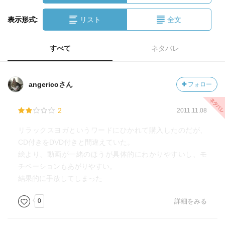
表示形式:
リスト
全文
すべて
ネタバレ
angericoさん
フォロー
2
2011.11.08
リラックスヨガというワードにひかれて購入したのだが、
CD付きをDVD付きと間違えていた。
絵より、動画が一緒のほうが具体的にわかりやすいし、モ
チベーションもあがりやすい。
結果的に手放してしまった
0
詳細をみる