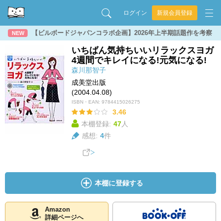
ログイン
新規会員登録
【ビルボードジャパンコラボ企画】2026年上半期話題作を考察
NEW
いちばん気持ちいいリラックスヨガ
4週間でキレイになる!元気になる!
森川那智子
成美堂出版
(2004.04.08)
ISBN・EAN:
9784415026275
3.46
本棚登録:
47
人
感想:
4
件
本棚に登録する
Amazon
詳細ページへ