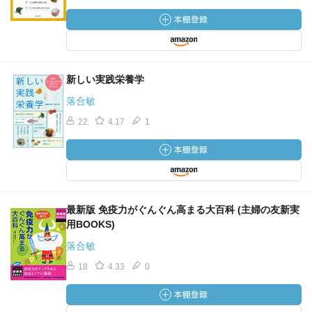
新しい実践栄養学
落合敏
22
4.17
1
最新版 免疫力がぐんぐん高まる大百科 (主婦の友新実
用BOOKS)
落合敏
18
4.33
0