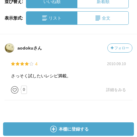
並び替え:
いいね順
新着順
表示形式:
リスト
全文
aodokuさん
フォロー
4
2010.09.10
さっそく試したいレシピ満載。
0
詳細をみる
本棚に登録する