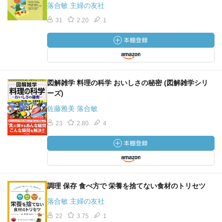
落合敏 主婦の友社
31
2.20
1
図解雑学 料理の科学 おいしさの秘密 (図解雑学シリ
ーズ)
佐藤雅美 落合敏
23
2.80
4
調理 保存 食べ方で 栄養を捨てない食材のトリセツ
落合敏 主婦の友社
22
3.75
1