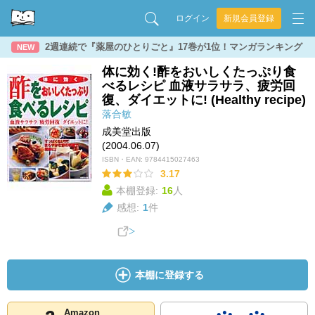
ログイン
新規会員登録
2週連続で『薬屋のひとりごと』17巻が1位！マンガランキング
NEW
体に効く!酢をおいしくたっぷり食
べるレシピ 血液サラサラ、疲労回
復、ダイエットに! (Healthy recipe)
落合敏
成美堂出版
(2004.06.07)
ISBN・EAN:
9784415027463
3.17
本棚登録:
16
人
感想:
1
件
本棚に登録する
Amazon