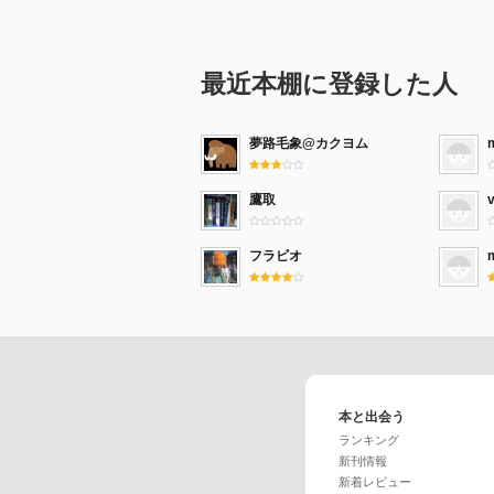
最近本棚に登録した人
夢路毛象@カクヨム
鷹取
フラビオ
本と出会う
ランキング
新刊情報
新着レビュー