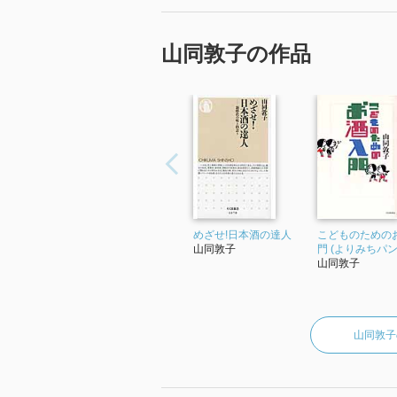
社＋α文庫)などがある。
「2016年 『日本酒ドラマチック 
山同敦子の作品
す。」
めざせ!日本酒の達人
こどものための
山同敦子
門 (よりみちパン
山同敦子
山同敦子