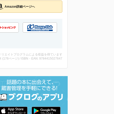
Amazon詳細ページへ
ィリエイトプログラムによる収益を得ています
・本 (176ページ) / ISBN・EAN: 9784415027647