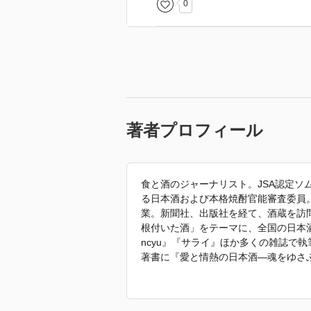
0
著者プロフィール
食と酒のジャーナリスト。JSA認定ソ
る日本酒および本格焼酎官能審査委員
業。新聞社、出版社を経て、酒蔵を訪
根付いた酒」をテーマに、全国の日本
ncyu』『サライ』ほか多くの雑誌で執
著書に『愛と情熱の日本酒―魂をゆさぶ
い！本格焼酎 匠たちの心と技にふれ
手帖』(新潮社)、『至福の本格焼酎 
レス)、『めざせ！ 日本酒の達人』(