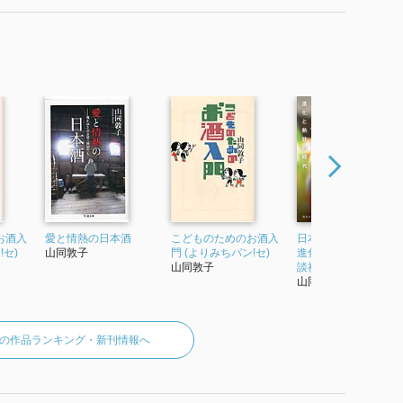
進化と熱狂の時代』 で使われていた紹介文から引用していま
お酒入
愛と情熱の日本酒
こどものためのお酒入
日本酒ドラマチック
!セ)
山同敦子
門 (よりみちパン!セ)
進化と熱狂の時代 (講
山同敦子
談社の実用BOOK)
山同敦子
の作品ランキング・新刊情報へ