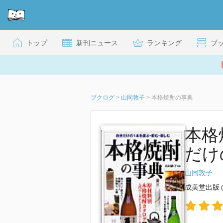
トップ
新刊ニュース
ランキング
ブ
ブクログ
>
山同敦子
>
本格焼酎の事典
本格
だけ
山同敦子
成美堂出版