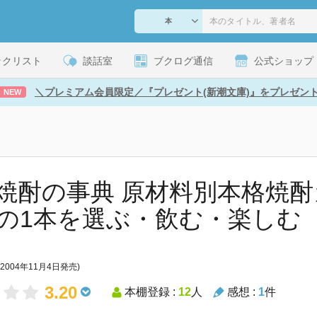
ックリスト
談話室
ブクログ通信
公式ショップ
＼プレミアム会員限定／『プレゼント(新潮文庫)』をプレゼン
NEW
焼酎の事典 原材料別本格焼酎
の1本を選ぶ・飲む・楽しむ
(2004年11月4日発売)
3.20
本棚登録 :
12
人
感想 :
1
件