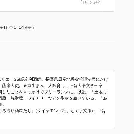
詳細をみる
全1件中 1 - 1件を表示
ムリエ、SSI認定利酒師。長野県原産地呼称管理制度におけ
。薩摩大使。東京生まれ、大阪育ち。上智大学文学部卒
問したことがきっかけでフリーランスに。以後、「土地に
酒蔵、焼酎蔵、ワイナリーなどの取材を続けている。『da
筆。
る造り酒屋たち』(ダイヤモンド社、ちくま文庫)、『旨
る旅』（ダイヤモンド社）、『ヴィラデストワイナリーの
極楽の泡盛』、『こどものためのお酒入門』(イースト・プ
ちくま新書)、『極上の酒を生む土と人 大地を醸す』(講談