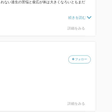
られない達生の苦悩と俊広が体は大きくなろいともまだ
い考えていた達生。
詳細をみる
過去で今はと前向きに進んできた俊広のこれからの成長
件物としても凄く読み応えがありました。
フォロー
詳細をみる