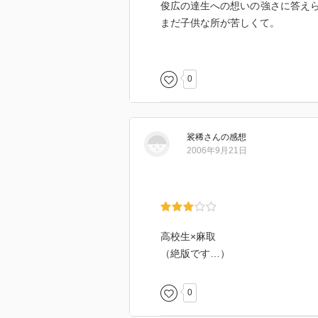
俊広の達生への想いの強さに答え
まだ子供な所が苦しくて。
仕事の為だけれど結局は俊広を想
0
辛い事を乗り越えた達生と俊広。
前を向き離れたけど、でもそれは
が楽しみに。
裟稀
さん
の感想
2006年9月21日
1つのサスペンスドマラのような事
高校生×麻取
（絶版です…）
0