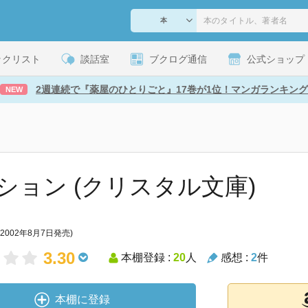
ックリスト
談話室
ブクログ通信
公式ショップ
2週連続で『薬屋のひとりごと』17巻が1位！マンガランキング
NEW
ション (クリスタル文庫)
(2002年8月7日発売)
3.30
本棚登録 :
20
人
感想 :
2
件
本棚に登録