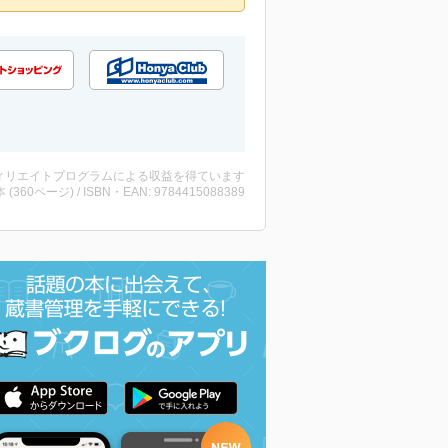
ィリエイトプログラムによる収益を得ています
・本 (360ページ) / ISBN・EAN: 9784415088389