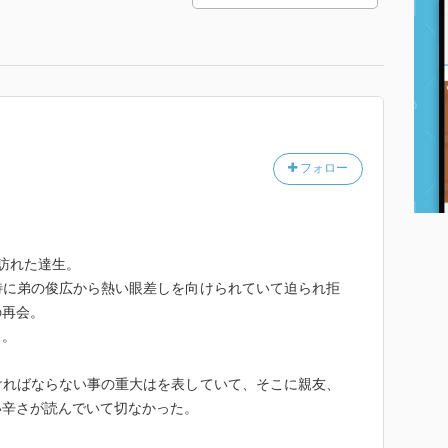
フォロー
訪れた達生。
特に弟の俊広から熱い眼差しを向けられていて迫られ拒
の再会。
…。
ければならない事の重大はを表していて、そこに親友、
い辛さが読んでいて切なかった。