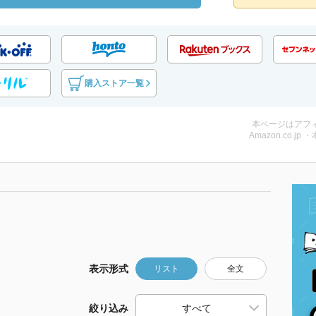
購入ストア一覧
本ページはアフ
Amazon.co.jp 
表示形式
リスト
全文
絞り込み