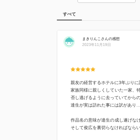
すべて
まきりんこ
さん
の感想
2023年11月19日
親友の経営するホテルに3年ぶりに
家族同様に親しくしていた一家、
否し逃げるように去っていてから
達生が実は訪れた事には訳があり
作品名の意味が達生の成し遂げな
そして俊広を裏切らなければなら