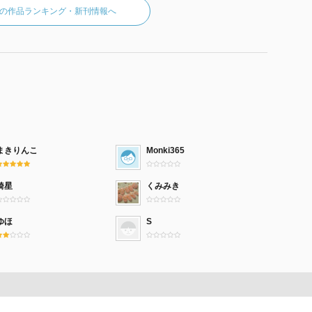
の作品ランキング・新刊情報へ
まきりんこ
Monki365
綺星
くみみき
ゆほ
S