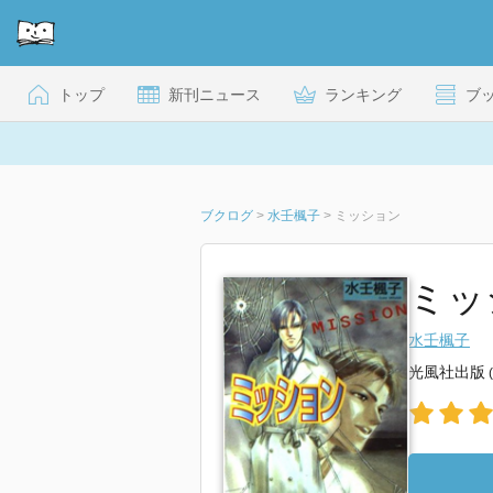
トップ
新刊ニュース
ランキング
ブ
ブクログ
>
水壬楓子
>
ミッション
ミッ
水壬楓子
光風社出版