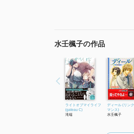
水壬楓子の作品
ライトオブマイライフ
ディール (リン
(gateau C)
マンス)
滝端
水壬楓子