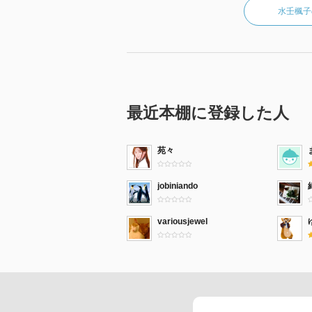
水壬楓子
最近本棚に登録した人
苑々
jobiniando
variousjewel