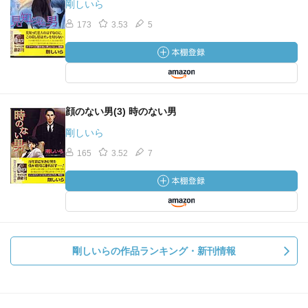
剛しいら
173
3.53
5
顔のない男(3) 時のない男
剛しいら
165
3.52
7
剛しいらの作品ランキング・新刊情報