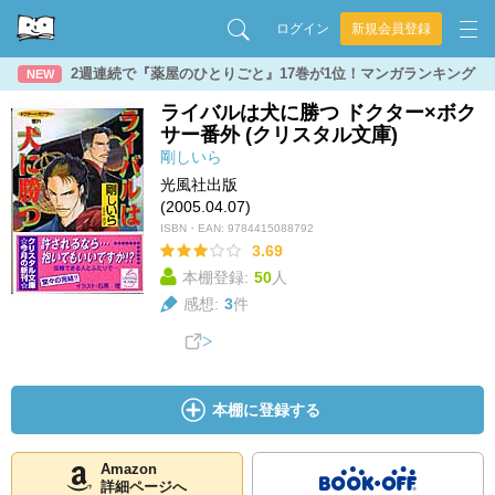
ログイン
新規会員登録
2週連続で『薬屋のひとりごと』17巻が1位！マンガランキング
NEW
ライバルは犬に勝つ ドクター×ボク
サー番外 (クリスタル文庫)
剛しいら
光風社出版
(2005.04.07)
ISBN・EAN:
9784415088792
3.69
本棚登録:
50
人
感想:
3
件
本棚に登録する
Amazon
詳細ページへ