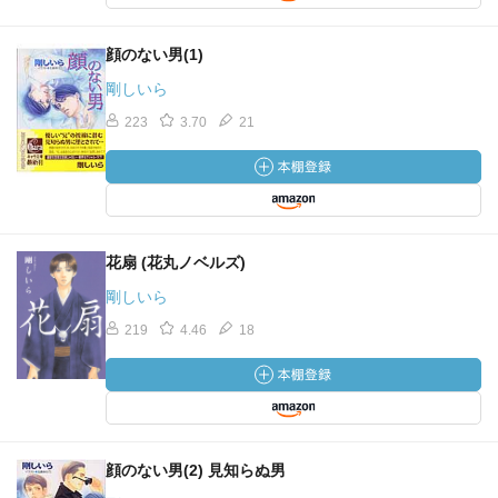
顔のない男(1)
剛しいら
223
3.70
21
花扇 (花丸ノベルズ)
剛しいら
219
4.46
18
顔のない男(2) 見知らぬ男