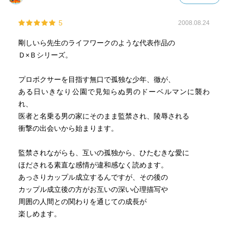
5
2008.08.24
剛しいら先生のライフワークのような代表作品の
Ｄ×Ｂシリーズ。
プロボクサーを目指す無口で孤独な少年、徹が、
ある日いきなり公園で見知らぬ男のドーベルマンに襲わ
れ、
医者と名乗る男の家にそのまま監禁され、陵辱される
衝撃の出会いから始まります。
監禁されながらも、互いの孤独から、ひたむきな愛に
ほだされる素直な感情が違和感なく読めます。
あっさりカップル成立するんですが、その後の
カップル成立後の方がお互いの深い心理描写や
周囲の人間との関わりを通じての成長が
楽しめます。