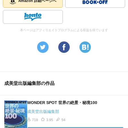
Amazon 詳細ページへ
本ページはアフィリエイトプログラムによる収益を得ています
成美堂出版編集部の作品
WONDER SPOT 世界の絶景・秘境100
成美堂出版編集部
718
3.95
54