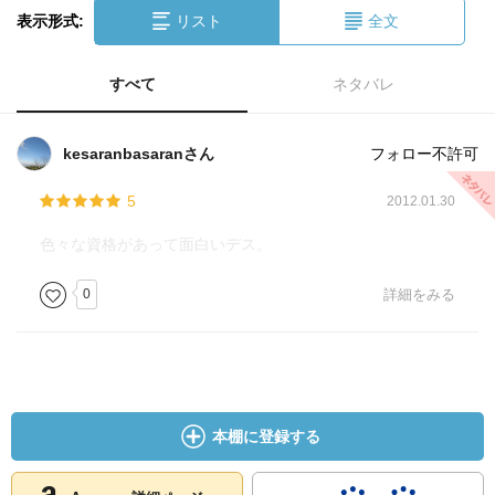
表示形式:
リスト
全文
すべて
ネタバレ
kesaranbasaranさん
フォロー不許可
5
2012.01.30
色々な資格があって面白いデス。
0
詳細をみる
本棚に登録する