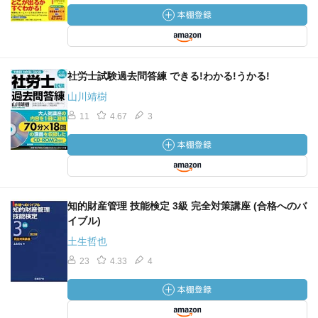
社労士試験過去問答練 できる!わかる!うかる!
山川靖樹
11
4.67
3
知的財産管理 技能検定 3級 完全対策講座 (合格へのバ
イブル)
土生哲也
23
4.33
4