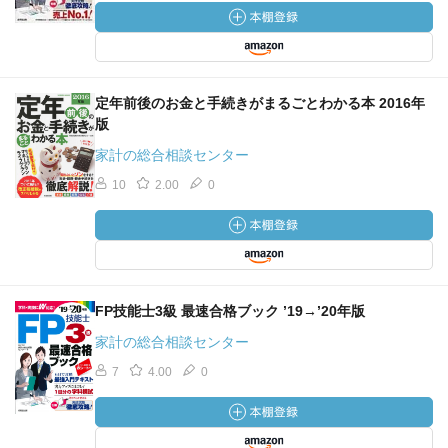
定年前後のお金と手続きがまるごとわかる本 2016年
版
家計の総合相談センター
10
2.00
0
FP技能士3級 最速合格ブック ’19→’20年版
家計の総合相談センター
7
4.00
0