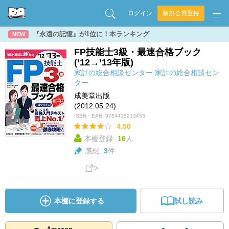
ログイン
新規会員登録
『永遠の記憶』が1位に！本ランキング
NEW
FP技能士3級・最速合格ブック
(’12→’13年版)
家計の総合相談センター
家計の総合相談セン
ター
成美堂出版
(2012.05.24)
ISBN・EAN:
9784415213453
4.50
本棚登録:
16
人
感想:
3
件
本棚に登録する
試し読み