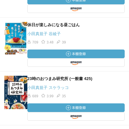
休日が楽しみになる昼ごはん
小田真規子 谷綾子
709
3.48
39
23時のおつまみ研究所 (一般書 425)
小田真規子 スケラッコ
689
3.99
35