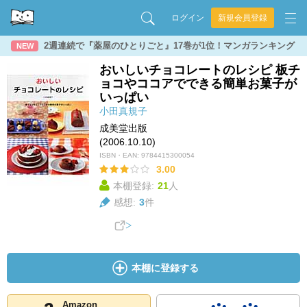
ログイン
新規会員登録
2週連続で『薬屋のひとりごと』17巻が1位！マンガランキング
NEW
おいしいチョコレートのレシピ 板チ
ョコやココアでできる簡単お菓子が
いっぱい
小田真規子
成美堂出版
(2006.10.10)
ISBN・EAN:
9784415300054
3.00
本棚登録:
21
人
感想:
3
件
本棚に登録する
Amazon