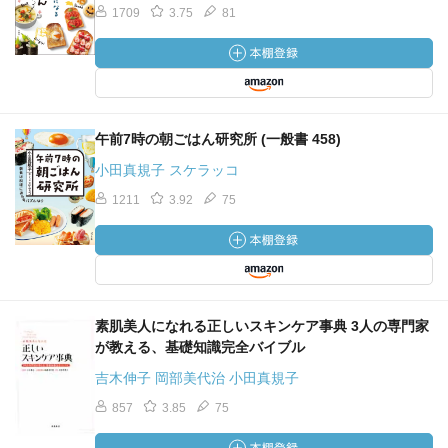
1709
3.75
81
午前7時の朝ごはん研究所 (一般書 458)
小田真規子 スケラッコ
1211
3.92
75
素肌美人になれる正しいスキンケア事典 3人の専門家
が教える、基礎知識完全バイブル
吉木伸子 岡部美代治 小田真規子
857
3.85
75